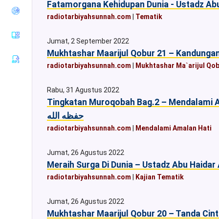
Tirmiziy
radiotarbiyahsunnah.com
|
Tematik
Sunan an-
Nasaiy
Jumat, 2 September 2022
Sunan Ibnu
Majah
Mukhtashar Maarijul Qobur 21 – Kandunga
radiotarbiyahsunnah.com
|
Mukhtashar Ma`arijul Qob
Muwatha
Imam
Malik
Rabu, 31 Agustus 2022
Musnad
Tingkatan Muroqobah Bag.2 – Mendalami A
Imam
حفظه الله
Ahmad
radiotarbiyahsunnah.com
|
Mendalami Amalan Hati
Sunan Ad-
Darimiy
Jumat, 26 Agustus 2022
Musnad
Imam
Syafii
radiotarbiyahsunnah.com
|
Kajian Tematik
Riyadhus
Shalihin
Jumat, 26 Agustus 2022
Mukhtashar Maarijul Qobur 20 – Tanda Cint