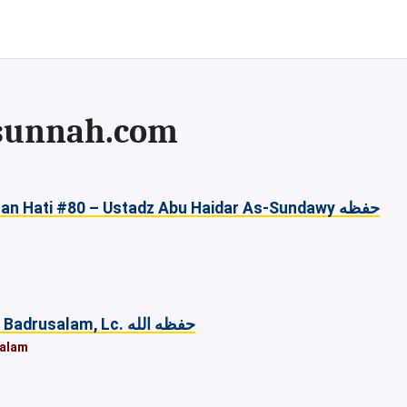
hsunnah.com
Hati #80 – Ustadz Abu Haidar As-Sundawy حفظه
Beriman Kepada Takdir – Ustadz Abu Yahya Badrusalam, Lc. حفظه الله
salam