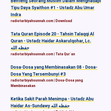
Benteng Seorang Muslim Dalam Menghadapi
Tipu Daya Syaithon #1 - Ustadz Abu Umar
Indra
radiotarbiyahsunnah.com
|
Download
Tata Quran Episode 20 - Tahsin Talaqqi Al
Quran - Ustadz Haidar Askarulqohar, Lc.
حفظه الله
radiotarbiyahsunnah.com
|
Tata Qur`an
Dosa-Dosa yang Membinasakan 08 - Dosa-
Dosa Yang Tersembunyi #3
radiotarbiyahsunnah.com
|
Dosa-Dosa yang
Membinasakan
Ketika Sakit Parah Menimpa - Ustadz Abu
Haidar As-Sundawy حفظه الله