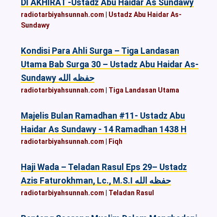
DI AKHIRAT -Ustadz Abu Haidar As Sundawy
radiotarbiyahsunnah.com
|
Ustadz Abu Haidar As-
Sundawy
Kondisi Para Ahli Surga – Tiga Landasan
Utama Bab Surga 30 – Ustadz Abu Haidar As-
Sundawy حفظه الله
radiotarbiyahsunnah.com
|
Tiga Landasan Utama
Majelis Bulan Ramadhan #11- Ustadz Abu
Haidar As Sundawy - 14 Ramadhan 1438 H
radiotarbiyahsunnah.com
|
Fiqh
Haji Wada – Teladan Rasul Eps 29– Ustadz
Azis Faturokhman, Lc., M.S.I حفظه الله
radiotarbiyahsunnah.com
|
Teladan Rasul