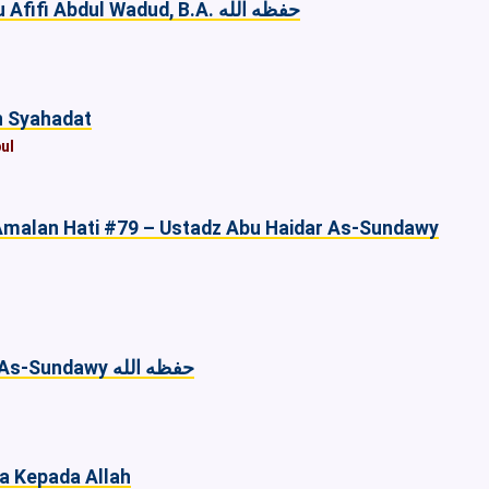
Fatamorgana Kehidupan Dunia - Ustadz Abu Afifi Abdul Wadud, B.A. حفظه الله
n Syahadat
ul
malan Hati #79 – Ustadz Abu Haidar As-Sundawy
Meraih Surga Di Dunia – Ustadz Abu Haidar As-Sundawy حفظه الله
a Kepada Allah