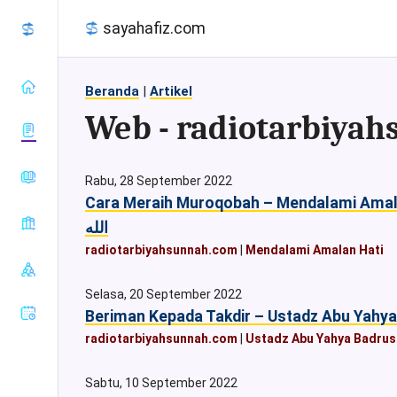
sayahafiz.com
Beranda
|
Artikel
Web - radiotarbiya
almanhaj.or.id
Rabu, 28 September 2022
konsultasisyariah.com
Cara Meraih Muroqobah – Mendalami Amalan 
Baca Al-
majalahassunnah.net
الله
Quran
muslim.or.id
radiotarbiyahsunnah.com
|
Mendalami Amalan Hati
Tafsir Al-
Sahih Al-
nasehat.net
Quran
Bukhari
Selasa, 20 September 2022
radiorodja.com
Index Al-
Sahih Al-
Quran
rumaysho.com
Muslim
radiotarbiyahsunnah.com
|
Ustadz Abu Yahya Badru
Sunan Abu
Dawud
Sabtu, 10 September 2022
Sunan at-