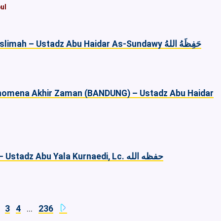
ul
Akhlak Kepada Suami – Benteng Wanita Muslimah – Ustadz Abu Haidar As-Sundawy حَفِظَهُ اللهُ
h
omena Akhir Zaman (BANDUNG) – Ustadz Abu Haidar
Kabar Gembira Bagi Orang Yang Bersyukur – Ustadz Abu Yala Kurnaedi, Lc. حفظه الله
3
4
...
236