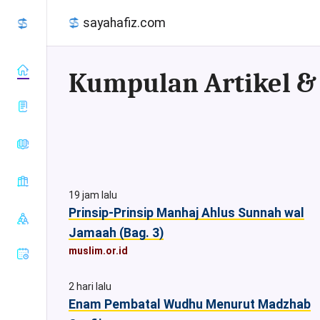
sayahafiz.com
almanhaj.or.id
konsultasisyariah.com
Baca Al-
majalahassunnah.net
Quran
19 jam lalu
muslim.or.id
Tafsir Al-
Prinsip-Prinsip Manhaj Ahlus Sunnah wal
Sahih Al-
nasehat.net
Quran
Bukhari
Jamaah (Bag. 3)
radiorodja.com
Index Al-
Sahih Al-
muslim.or.id
rumaysho.com
Quran
Muslim
Sunan Abu
2 hari lalu
Dawud
Enam Pembatal Wudhu Menurut Madzhab
Sunan at-