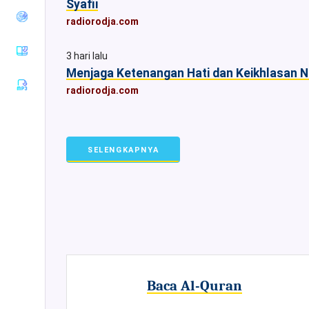
Syafii
Tirmiziy
radiorodja.com
Sunan an-
Nasaiy
3 hari lalu
Sunan Ibnu
Menjaga Ketenangan Hati dan Keikhlasan N
Majah
radiorodja.com
Muwatha
Imam
Malik
Musnad
SELENGKAPNYA
Imam
Ahmad
Sunan Ad-
Darimiy
Musnad
Imam
Syafii
Riyadhus
Shalihin
Baca Al-Quran