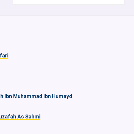
fari
aah Ibn Muhammad Ibn Humayd
huzafah As Sahmi