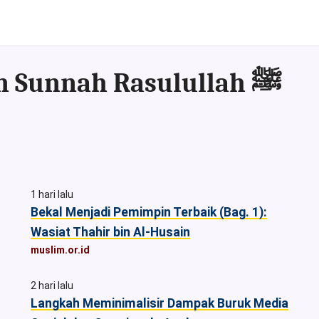
Kumpulan Artikel & Asset sesuai Al-Qur'an dan Sunnah Rasulullah ﷺ
1 hari lalu
Bekal Menjadi Pemimpin Terbaik (Bag. 1):
Wasiat Thahir bin Al-Husain
muslim.or.id
2 hari lalu
Langkah Meminimalisir Dampak Buruk Media