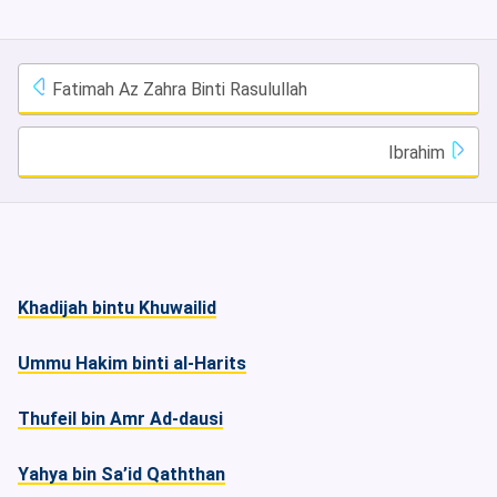
Fatimah Az Zahra Binti Rasulullah
Ibrahim
Khadijah bintu Khuwailid
Ummu Hakim binti al-Harits
Thufeil bin Amr Ad-dausi
Yahya bin Sa’id Qaththan