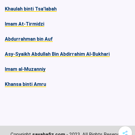
Khaulah binti Tsa’labah
Imam At-Tirmidzi
Abdurrahman bin Auf
Asy-Syaikh Abdullah Bin Abdirrahim Al-Bukhari
Imam al-Muzanniy
Khansa binti Amru
Copyright
sayahafiz.com
- 2023. All Rights Reserved.