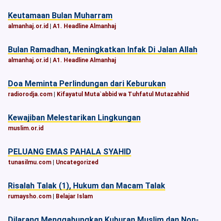
Keutamaan Bulan Muharram
almanhaj.or.id
|
A1. Headline Almanhaj
Bulan Ramadhan, Meningkatkan Infak Di Jalan Allah
almanhaj.or.id
|
A1. Headline Almanhaj
Doa Meminta Perlindungan dari Keburukan
radiorodja.com
|
Kifayatul Muta`abbid wa Tuhfatul Mutazahhid
Kewajiban Melestarikan Lingkungan
muslim.or.id
PELUANG EMAS PAHALA SYAHID
tunasilmu.com
|
Uncategorized
Risalah Talak (1), Hukum dan Macam Talak
rumaysho.com
|
Belajar Islam
Dilarang Menggabungkan Kuburan Muslim dan Non-