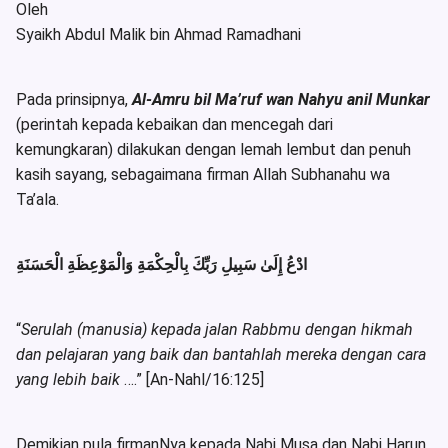
Oleh
Syaikh Abdul Malik bin Ahmad Ramadhani
Pada prinsipnya,
Al-Amru bil Ma’ruf wan Nahyu anil Munkar
(perintah kepada kebaikan dan mencegah dari
kemungkaran) dilakukan dengan lemah lembut dan penuh
kasih sayang, sebagaimana firman Allah Subhanahu wa
Ta’ala.
ادْعُ إِلَىٰ سَبِيلِ رَبِّكَ بِالْحِكْمَةِ وَالْمَوْعِظَةِ الْحَسَنَةِ
“
Serulah (manusia) kepada jalan Rabbmu dengan hikmah
dan pelajaran yang baik dan bantahlah mereka dengan cara
yang lebih baik
….” [An-Nahl/16:125]
Demikian pula firmanNya kepada Nabi Musa dan Nabi Harun