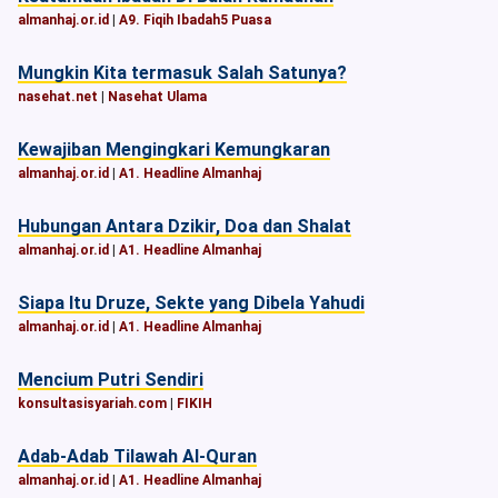
almanhaj.or.id
|
A9. Fiqih Ibadah5 Puasa
Mungkin Kita termasuk Salah Satunya?
nasehat.net
|
Nasehat Ulama
Kewajiban Mengingkari Kemungkaran
almanhaj.or.id
|
A1. Headline Almanhaj
Hubungan Antara Dzikir, Doa dan Shalat
almanhaj.or.id
|
A1. Headline Almanhaj
Siapa Itu Druze, Sekte yang Dibela Yahudi
almanhaj.or.id
|
A1. Headline Almanhaj
Mencium Putri Sendiri
konsultasisyariah.com
|
FIKIH
Adab-Adab Tilawah Al-Quran
almanhaj.or.id
|
A1. Headline Almanhaj