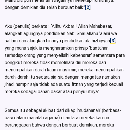
Maka dia pun menahan tangannya menetapi rumahnya,
dengan demikian dia telah berbuat baik”
[2]
Aku (penulis) berkata : “Allhu Akbar ! Allah Mahabesar,
alangkah agungnya pendidikan Nabi Shallallahu ‘alaihi wa
sallam dan alangkah hinanya pendidikan ala hizbiyyah
[3]
,
yang mana sejak ia mengharamkan prinsip ‘bantahan
terhadap orang yang menyelisihi kebenaran’ sementara para
pengikut mereka tidak memelihara diri mereka dari
menumpahkan darah kaum muslimin, mereka menumpahkan
darah-darah itu secara sia-sia dengan mengatas namakan
jihad, hampir saja tidak ada suatu fitnah yang terjadi kecuali
mereka sebagai bahan bakar atau penyulutnya”
Semua itu sebagai akibat dari sikap ‘mudahanah’ (berbasa-
basi dalam masalah agama) di antara mereka karena
beranggapan bahwa dengan berbuat demikian, mereka