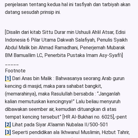
penjelasan tentang kedua hal ini tasfiyah dan tarbiyah akan
datang sesudah prinsip ini.
[Disalin dari kitab Sittu Durar min Ushuuli Ahlil Atsar, Edisi
Indonesia 6 Pilar Utama Dakwah Salafiyah, Penulis Syaikh
Abdul Malik bin Ahmad Ramadhani, Penerjemah Mubarak
BM Bamuallim LC, Penerbita Pustaka Imam Asy-Syafi’i]
_____
Footnote
[1]
Dari Anas bin Malik : Bahwasanya seorang Arab gurun
kencing di masjid, maka para sahabat bangkit,
(memarahinya), maka Rasulullah bersabda : “Janganlah
kalian memutuskan kencingnya!” Lalu beliau menyuruh
dibawakan seember air, kemudian dituangkan di atas
tempat kencing tersebut” [HR Al-Bukhari no. 6025],-pent
[2]
Lihat pada Siyar A’laamin Nubalaa II/500-501
[3]
Seperti pendidikan ala Ikhwanul Muslimin, Hizbut Tahrir,