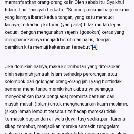
memanfaatkan orang-orang kafir. Oleh sebab itu, Syaikhul
Islam Ibnu Taimiyah berkata : “Seorang mukmin bagi mukmin
yang lainnya ibarat kedua tangan, yang satu mencuci
lainnya, terkadang kotoran (yang ada) tidak mudah lepas
kecuali dengan mengunakan sejenis (gosokan) keras yang
mengharuskannya menjadi bersih dan halus, dengan
demikian kita memuji kekerasan tersebut”
[4]
Jika demikian halnya, maka kelembutan yang diterapkan
oleh sejumlah jama’ah Islam terhadap perorangan atau
kelompok dari golongan orang-orang jahil yang bertindak
semena-mena tanpa memikirkan akibatnya sehingga
menyebabkan (para penguasa) meminta bantuan dari
musuh-musuh (Islam) untuk menghancurkan kaum muslimin,
(sikap lemah lembut tersebut terhadap mereka) tidak
termasuk bagian dari al-wala (loyalitas) sedikitpun. Karena
sikap tersebut, menjadikan mereka semakin tenggelam
dalam kesesatan karena mereka tidak pernah merasa akan