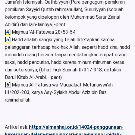
Jama’ah Islamiyah, Quthbiyyah (Para pengagum pemikiran-
pemikiran Sayyid Quthb rahimahullah), Sururiyyah (sebuah
kelompok yang dipelopori oleh Muhammad Surur Zainal
Abidin) dan lain-lainnya, -pent
[4]
Majmuu ‘Al-Fatawaa 28/53-54
[5]
Hadd adalah sangsi yang telah ditetapkan karena
pelanggaran terhadap hak-hak Allah, seperti hadd zina, hadd
menuduh orang berzina tanpa mendatangkan empat orang
saksi, hadd pencurian, hadd karena minum-minuman keras
dan setersunya, (Lihat Fiqh Sunnah II/317-318, cetakan
Darul Kitab Al-Arabi, –
pent
)
[6]
Majmuu Al-Fatawa wa Maqaalaat Mutanawwi’ah
III/202-203, karya Asy-Syiakh Abdul Aziz bin Baz
rahimahullah
Artikel asli:
https://almanhaj.or.id/14024-penggunaan-
kekerasan-dalam-mengingkari-para-pelopor-bidah-