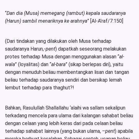
“
Dan dia (Musa) memegang (rambut) kepala saudaranya
(Harun) sambil menariknya ke arahnya
” [Al-A’raf/7:150]
(Dari tindakan yang dilakukan oleh Musa terhadap
saudaranya Harun,-
pent
) dapatkah seseorang melakukan
protes terhadap Musa dengan menggunakan alasan “
al-
wala
” (loyalitas) dan “
al-bara
” (sikap berlepas diri), yaitu
dengan menuduh beliau membentangkan lisan dan tangan
beliau terhadap saudaranya sendiri dan bersikap lemah
lembut terhadap para thaghut?!
Bahkan, Rasulullah Shallallahu ‘alaihi wa sallam sekalipun
terkadang mencela para ulama dari kalangan sahabat beliau
dengan celaan yang lebih keras dari pada celaan beliau
terhadap sahabat lainnya (yang bukan ulama, –
pent
) apabila
mereka berbuat kesalahan. Sebagai contoh, ucapan beliau