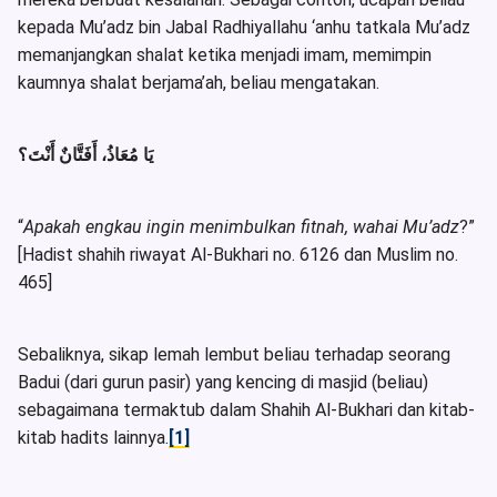
kepada Mu’adz bin Jabal Radhiyallahu ‘anhu tatkala Mu’adz
memanjangkan shalat ketika menjadi imam, memimpin
kaumnya shalat berjama’ah, beliau mengatakan.
يَا مُعَاذُ، أَفَتَّانٌ أَنْتَ؟
“
Apakah engkau ingin menimbulkan fitnah, wahai Mu’adz
?”
[Hadist shahih riwayat Al-Bukhari no. 6126 dan Muslim no.
465]
Sebaliknya, sikap lemah lembut beliau terhadap seorang
Badui (dari gurun pasir) yang kencing di masjid (beliau)
sebagaimana termaktub dalam Shahih Al-Bukhari dan kitab-
kitab hadits lainnya.
[1]