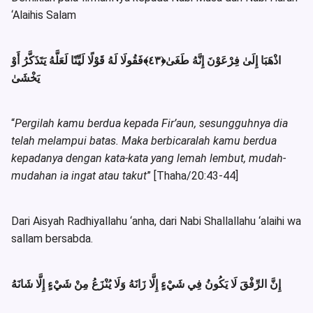
‘Alaihis Salam
فَقُولَا لَهُ قَوْلًا لَيِّنًا لَعَلَّهُ يَتَذَكَّرُ أَوْ
﴿٤٣﴾
اذْهَبَا إِلَىٰ فِرْعَوْنَ إِنَّهُ طَغَىٰ
يَخْشَىٰ
“
Pergilah kamu berdua kepada Fir’aun, sesungguhnya dia
telah melampui batas. Maka berbicaralah kamu berdua
kepadanya dengan kata-kata yang lemah lembut, mudah-
mudahan ia ingat atau takut
” [Thaha/20:43-44]
Dari Aisyah Radhiyallahu ‘anha, dari Nabi Shallallahu ‘alaihi wa
sallam bersabda.
إِنَّ الرِّفْقَ لَا يَكُونُ فِي شَيْءٍ إِلَّا زَانَهُ وَلَا يُنْزَعُ مِنْ شَيْءٍ إِلَّا شَانَهُ