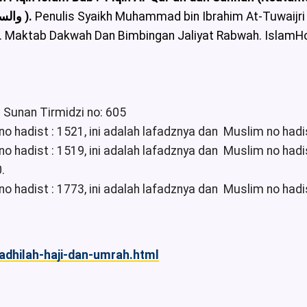
والسنة في الفضائل والأخلاق والآداب والأذكار والأدعية ).
Penulis Syaikh Muhammad bin Ibrahim At-Tuwaijr
. Maktab Dakwah Dan Bimbingan Jaliyat Rabwah. Islam
h Sunan Tirmidzi no: 605
no hadist : 1521, ini adalah lafadznya dan Muslim no hadi
o hadist : 1519, ini adalah lafadznya dan Muslim no hadis
.
no hadist : 1773, ini adalah lafadznya dan Muslim no hadi
fadhilah-haji-dan-umrah.html