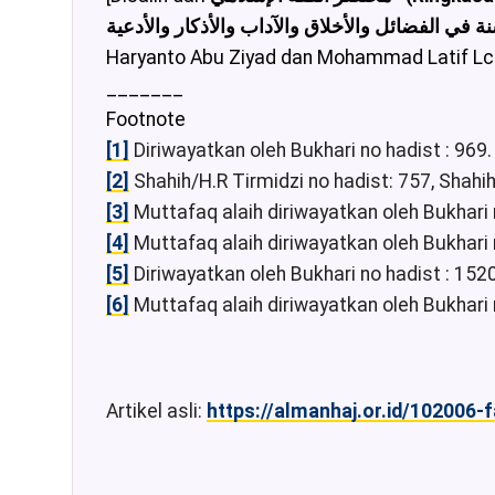
Haryanto Abu Ziyad dan Mohammad Latif Lc
_______
Footnote
[1]
Diriwayatkan oleh Bukhari no hadist : 969.
[2]
Shahih/H.R Tirmidzi no hadist: 757, Shahi
[3]
Muttafaq alaih diriwayatkan oleh Bukhari 
[4]
Muttafaq alaih diriwayatkan oleh Bukhari n
[5]
Diriwayatkan oleh Bukhari no hadist : 1520
[6]
Muttafaq alaih diriwayatkan oleh Bukhari 
Artikel asli:
https://almanhaj.or.id/102006-