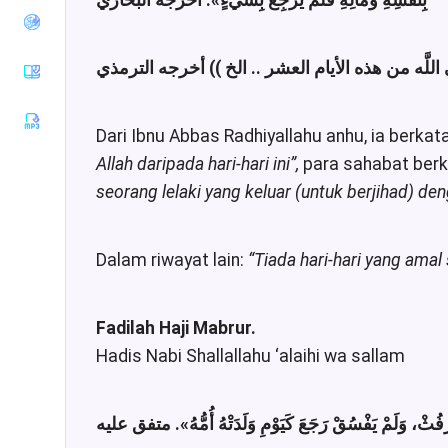
بِنَفْسِهِ وَمَالِهِ فَلَمْ يَرْجِعْ بِشَيْءٍ»
. أخرجه البخاري
Tirmiziy
Sunan an-
Nasaiy
Sunan Ibnu
Majah
Dari Ibnu Abbas Radhiyallahu anhu, ia berkata
Muwatha
Imam
Allah daripada hari-hari ini”,
para sahabat berkat
Malik
seorang lelaki yang keluar (untuk berjihad) de
Musnad
Imam
Ahmad
Dalam riwayat lain:
“Tiada hari-hari yang amal 
Sunan Ad-
Darimiy
Musnad
Fadilah Haji Mabrur.
Imam
Hadis Nabi Shallallahu ‘alaihi wa sallam
Syafii
Riyadhus
Shalihin
«فُثْ، وَلَمْ يَفْسُقْ رَجَعَ كَيَوْمِ وَلَدَتْهُ أُمُّهُ
. متفق عليه