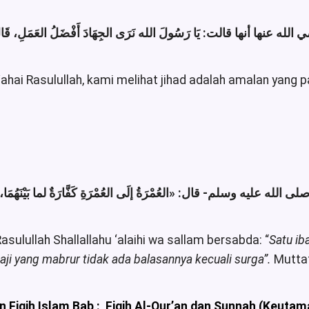
 عنها أنها قالت: يَا رَسُولَ الله نَرَى الجِهَادَ أَفْضَلُ العَمَلِ، قَ
“Wahai Rasulullah, kami melihat jihad adalah amalan yang 
 صلى الله عليه وسلم- قال
العُمْرَةُ إلَى العُمْرَةِ كَفَّارَةٌ لما بَيْنَهُمَا،»
sulullah Shallallahu ‘alaihi wa sallam bersabda: “
Satu ib
ji yang mabrur tidak ada balasannya kecuali surga”.
Muttaf