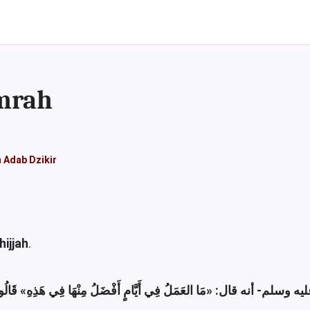
Umrah
n Adab Dzikir
hijjah
.
ليه وسلم- أنه قال
«مَا العَمَلُ فِي أَيَّامٍ أَفْضَلُ مِنْهَا فِي هَذِهِ»
قَالُ: