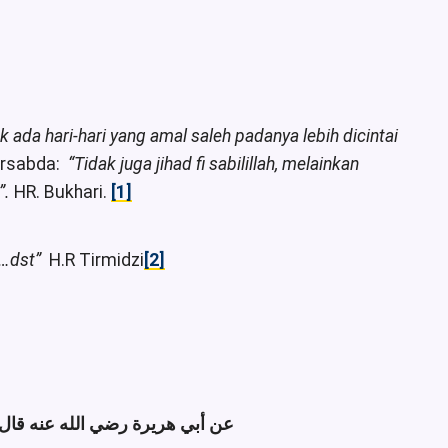
k ada hari-hari yang amal saleh padanya lebih dicintai
bersabda:
“Tidak juga jihad fi sabilillah, melainkan
”.
HR. Bukhari.
[1]
i …dst”
H.R Tirmidzi
[2]
عن أبي هريرة رضي الله عنه قا: