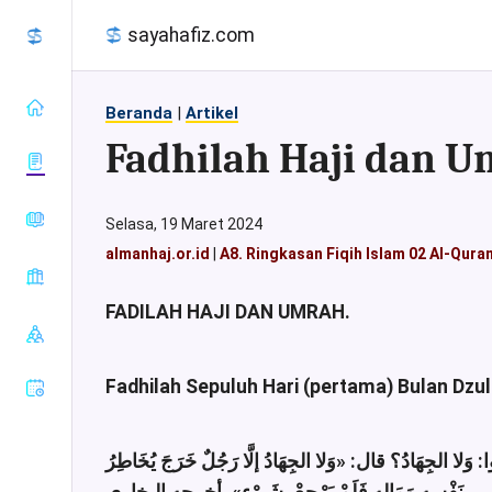
sayahafiz.com
Beranda
|
Artikel
Fadhilah Haji dan 
almanhaj.or.id
Selasa, 19 Maret 2024
konsultasisyariah.com
almanhaj.or.id
|
A8. Ringkasan Fiqih Islam 02 Al-Qura
Baca Al-
majalahassunnah.net
Quran
muslim.or.id
FADILAH HAJI DAN UMRAH.
Tafsir Al-
Sahih Al-
nasehat.net
Quran
Bukhari
radiorodja.com
Index Al-
Sahih Al-
Fadhilah Sepuluh Hari (pertama) Bulan Dzul
Quran
rumaysho.com
Muslim
Sunan Abu
Dawud
وا: وَلا الجِهَادُ؟ قال
«وَلا الجِهَادُ إلَّا رَجُلٌ خَرَجَ يُخَاطِرُ
Sunan at-