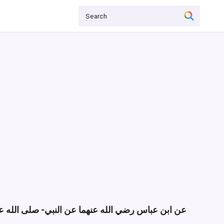
عن ابن عباس رضي الله عنهما عن النبي- صلى الله ع: