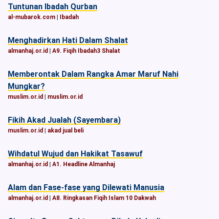
Tuntunan Ibadah Qurban
al-mubarok.com
|
Ibadah
Menghadirkan Hati Dalam Shalat
almanhaj.or.id
|
A9. Fiqih Ibadah3 Shalat
Memberontak Dalam Rangka Amar Maruf Nahi
Mungkar?
muslim.or.id
|
muslim.or.id
Fikih Akad Jualah (Sayembara)
muslim.or.id
|
akad jual beli
Wihdatul Wujud dan Hakikat Tasawuf
almanhaj.or.id
|
A1. Headline Almanhaj
Alam dan Fase-fase yang Dilewati Manusia
almanhaj.or.id
|
A8. Ringkasan Fiqih Islam 10 Dakwah