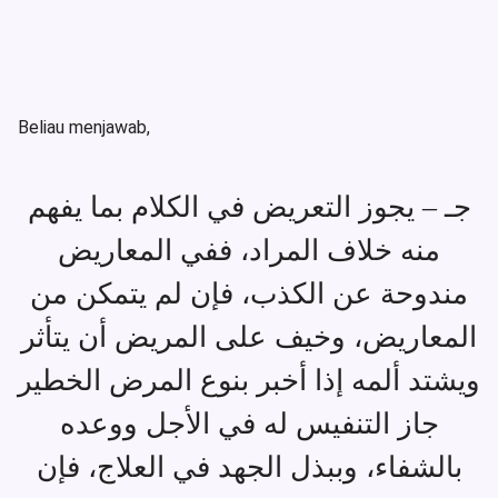
Beliau menjawab,
جـ – يجوز التعريض في الكلام بما يفهم
منه خلاف المراد، ففي المعاريض
مندوحة عن الكذب، فإن لم يتمكن من
المعاريض، وخيف على المريض أن يتأثر
ويشتد ألمه إذا أخبر بنوع المرض الخطير
جاز التنفيس له في الأجل ووعده
بالشفاء، وببذل الجهد في العلاج، فإن