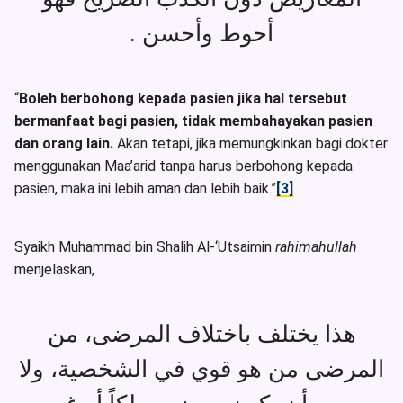
أحوط وأحسن .
“
Boleh berbohong kepada pasien jika hal tersebut
bermanfaat bagi pasien, tidak membahayakan pasien
dan orang lain.
Akan tetapi, jika memungkinkan bagi dokter
menggunakan Maa’arid tanpa harus berbohong kepada
pasien, maka ini lebih aman dan lebih baik.”
[3]
Syaikh Muhammad bin Shalih Al-‘Utsaimin
rahimahullah
menjelaskan,
هذا يختلف باختلاف المرضى، من
المرضى من هو قوي في الشخصية، ولا