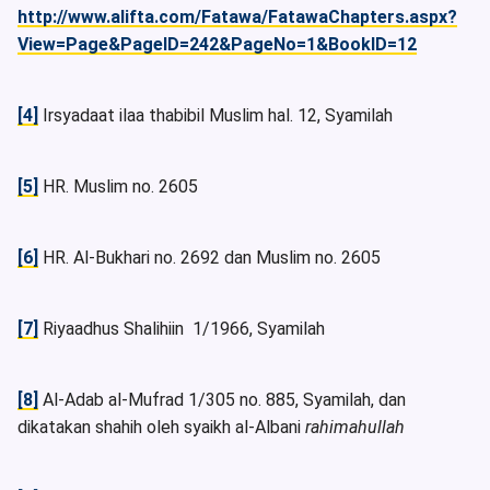
http://www.alifta.com/Fatawa/FatawaChapters.aspx?
View=Page&PageID=242&PageNo=1&BookID=12
[4]
Irsyadaat ilaa thabibil Muslim hal. 12, Syamilah
[5]
HR. Muslim no. 2605
[6]
HR. Al-Bukhari no. 2692 dan Muslim no. 2605
[7]
Riyaadhus Shalihiin 1/1966, Syamilah
[8]
Al-Adab al-Mufrad 1/305 no. 885, Syamilah, dan
dikatakan shahih oleh syaikh al-Albani
rahimahullah