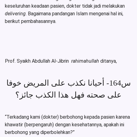
keseluruhan keadaan pasien, dokter tidak jadi melakukan
delivering
. Bagaimana pandangan Islam mengenai hal ini,
berikut pembahasannya.
Prof. Syaikh Abdullah Al-Jibrin
rahimahullah
ditanya,
س164- أحيانا نكذب على المريض خوفا
على صحته فهل هذا الكذب جائز؟
“Terkadang kami (dokter) berbohong kepada pasien karena
khawatir (berpengaruh) dengan kesehatannya, apakah ini
berbohong yang diperbolehkan?”