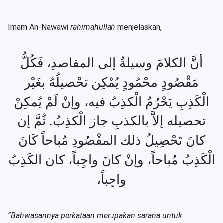
Imam An-Nawawi
rahimahullah
menjelaskan,
أنَّ الكلامَ وسيلةٌ إلى المقاصدِ، فَكُلُّ
مَقْصُودٍ محْمُودٍ يُمْكِن تحْصيلُهُ بغَيْر
الْكَذِبِ يَحْرُمُ الْكذِبُ فيه، وإنْ لَمْ يُمكِنْ
تحصيله إلاَّ بالكذبِ جاز الْكذِبُ. ثُمَّ إن
كانَ تَحْصِيلُ ذلك المقْصُودِ مُباحاً كَانَ
الْكَذِبُ مُباحاً، وإنْ كانَ واجِباً، كان الكَذِبُ
واجِباً،
“Bahwasannya perkataan merupakan sarana untuk