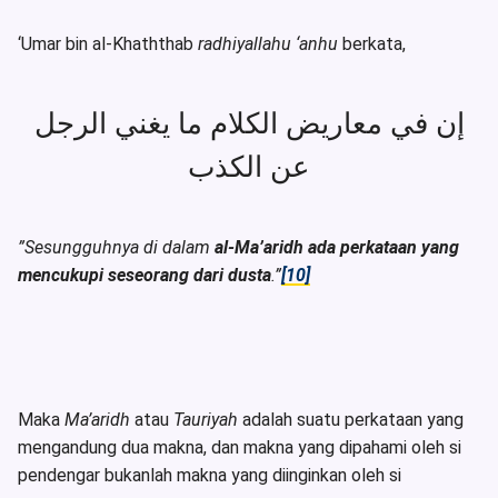
‘Umar bin al-Khaththab
radhiyallahu ‘anhu
berkata,
إن في معاريض الكلام ما يغني الرجل
عن الكذب
”Sesungguhnya di dalam
al-Ma’aridh ada perkataan yang
mencukupi seseorang dari dusta
.”
[10]
Maka
Ma’aridh
atau
Tauriyah
adalah suatu perkataan yang
mengandung dua makna, dan makna yang dipahami oleh si
pendengar bukanlah makna yang diinginkan oleh si