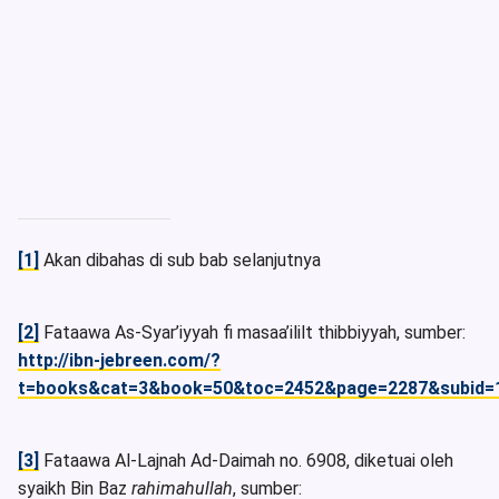
[1]
Akan dibahas di sub bab selanjutnya
[2]
Fataawa As-Syar’iyyah fi masaa’ililt thibbiyyah, sumber:
http://ibn-jebreen.com/?
t=books&cat=3&book=50&toc=2452&page=2287&subid=
[3]
Fataawa Al-Lajnah Ad-Daimah no. 6908, diketuai oleh
syaikh Bin Baz
rahimahullah
, sumber: