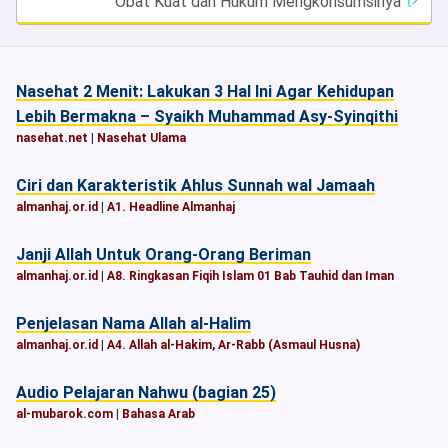
Obat Kuat dan Hukum Mengkonsumsinya
Nasehat 2 Menit: Lakukan 3 Hal Ini Agar Kehidupan
Lebih Bermakna – Syaikh Muhammad Asy-Syinqithi
nasehat.net
|
Nasehat Ulama
Ciri dan Karakteristik Ahlus Sunnah wal Jamaah
almanhaj.or.id
|
A1. Headline Almanhaj
Janji Allah Untuk Orang-Orang Beriman
almanhaj.or.id
|
A8. Ringkasan Fiqih Islam 01 Bab Tauhid dan Iman
Penjelasan Nama Allah al-Halim
almanhaj.or.id
|
A4. Allah al-Hakim, Ar-Rabb (Asmaul Husna)
Audio Pelajaran Nahwu (bagian 25)
al-mubarok.com
|
Bahasa Arab