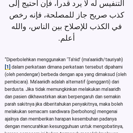
التنفيس له لا يرد قدرا، فإن احتيج إلى
كذب صريح جاز للمصلحة، فإنه رخص
في الكذب للإصلاح بين الناس، والله
أعلم.
“Diperbolehkan menggunakan ‘Ta’riid’ (ma’aariidh/tauriyah)
[1]
dalam perkataan dimana perkataan tersebut dipahami
(oleh pendengar) berbeda dengan apa yang dimaksud (oleh
pembicara). Ma’aariidh adalah alternatif (pengganti) dari
berdusta. Jika tidak memungkinkan melakukan ma’aaridh
dan pasien dikhawatirkan akan berpengaruh dan semakin
parah sakitnya jika diberitahukan penyakitnya, maka boleh
melakukan semacam sandiwara (berbohong) mengenai
ajalnya dan memberikan harapan kesembuhan padanya
dengan mencurahkan kesungguhuan untuk mengobatinya,