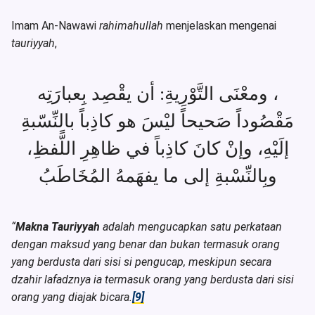
Imam An-Nawawi
rahimahullah
menjelaskan mengenai
tauriyyah
,
، ومعْنَى التَّوْرِيةِ: أن يقْصِد بِعبارَتِه
مَقْصُوداً صَحيحاً ليْسَ هو كاذِباً بالنِّسّبةِ
إلَيْهِ، وإنْ كانَ كاذِباً في ظاهِرِ اللًّفظِ،
وبِالنِّسْبةِ إلى ما يفهَمهُ المُخَاطَبُ
“
Makna Tauriyyah
adalah mengucapkan satu perkataan
dengan maksud yang benar dan bukan termasuk orang
yang berdusta dari sisi si pengucap, meskipun secara
dzahir lafadznya ia termasuk orang yang berdusta dari sisi
orang yang diajak bicara.
[9]