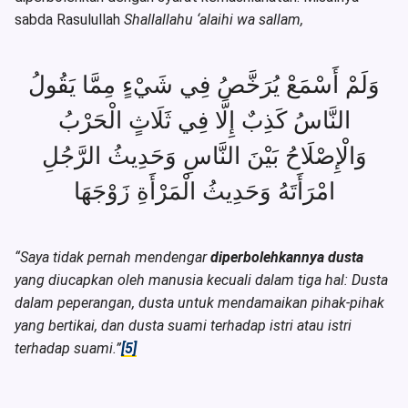
sabda Rasulullah
Shallallahu ‘alaihi wa sallam,
وَلَمْ أَسْمَعْ يُرَخَّصُ فِي شَيْءٍ مِمَّا يَقُولُ
النَّاسُ كَذِبٌ إِلَّا فِي ثَلَاثٍ الْحَرْبُ
وَالْإِصْلَاحُ بَيْنَ النَّاسِ وَحَدِيثُ الرَّجُلِ
امْرَأَتَهُ وَحَدِيثُ الْمَرْأَةِ زَوْجَهَا
“Saya tidak pernah mendengar
diperbolehkannya dusta
yang diucapkan oleh manusia kecuali dalam tiga hal: Dusta
dalam peperangan, dusta untuk mendamaikan pihak-pihak
yang bertikai, dan dusta suami terhadap istri atau istri
terhadap suami.”
[5]