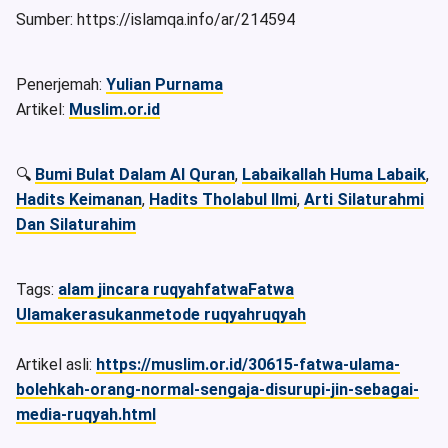
Sumber: https://islamqa.info/ar/214594
Penerjemah:
Yulian Purnama
Artikel:
Muslim.or.id
🔍
Bumi Bulat Dalam Al Quran
,
Labaikallah Huma Labaik
,
Hadits Keimanan
,
Hadits Tholabul Ilmi
,
Arti Silaturahmi
Dan Silaturahim
Tags:
alam jin
cara ruqyah
fatwa
Fatwa
Ulama
kerasukan
metode ruqyah
ruqyah
Artikel asli:
https://muslim.or.id/30615-fatwa-ulama-
bolehkah-orang-normal-sengaja-disurupi-jin-sebagai-
media-ruqyah.html