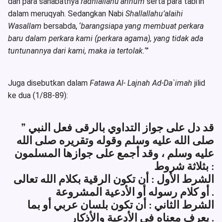
dan para sahabatnya
radhiallahu’anhum
serta para tabi’in
dalam meruqyah. Sedangkan Nabi
Shallallahu’alaihi
Wasallam
bersabda, ‘
barangsiapa yang membuat perkara
baru dalam perkara kami (perkara agama), yang tidak ada
tuntunannya dari kami, maka ia tertolak.
‘”
Juga disebutkan dalam
Fatawa Al- Lajnah Ad-Da`imah
jilid
ke dua (1/88-89):
” قد دل على جواز التداوي بالرقى فعل النبي
صلى الله عليه وسلم وقوله وتقريره صلى الله
عليه وسلم ، وقد أجمع على جوازها المسلمون
بثلاثة شروط :
الشرط الأول : أن تكون الرقية بكلام الله تعالى
أو كلام رسوله أو الأدعية المشروعة .
الشرط الثاني : أن تكون بلسان عربي أو بما
يعرف معناه في الأدعية والأذكار .