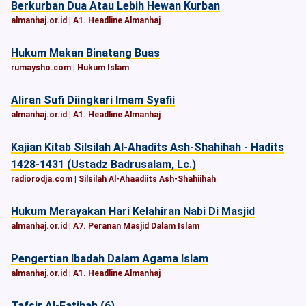
Berkurban Dua Atau Lebih Hewan Kurban
almanhaj.or.id
|
A1. Headline Almanhaj
Hukum Makan Binatang Buas
rumaysho.com
|
Hukum Islam
Aliran Sufi Diingkari Imam Syafii
almanhaj.or.id
|
A1. Headline Almanhaj
Kajian Kitab Silsilah Al-Ahadits Ash-Shahihah - Hadits
1428-1431 (Ustadz Badrusalam, Lc.)
radiorodja.com
|
Silsilah Al-Ahaadiits Ash-Shahiihah
Hukum Merayakan Hari Kelahiran Nabi Di Masjid
almanhaj.or.id
|
A7. Peranan Masjid Dalam Islam
Pengertian Ibadah Dalam Agama Islam
almanhaj.or.id
|
A1. Headline Almanhaj
Tafsir Al-Fatihah (6)