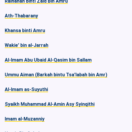
Raihanah binti Zaid Bin Amru
Ath-Thabarany
Khansa binti Amru
Wakie’ bin al-Jarrah
Al-Imam Abu Ubaid Al-Qasim bin Sallam
Ummu Aiman (Barkah bintu Tsa’labah bin Amr)
Al-Imam as-Suyuthi
Syaikh Muhammad Al-Amin Asy Syinqithi
Imam al-Muzanniy