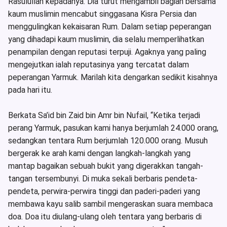
Rasulullah kepadanya. Dia turut mengambil bagian bersama
kaum muslimin mencabut singgasana Kisra Persia dan
menggulingkan kekaisaran Rum. Dalam setiap peperangan
yang dihadapi kaum muslimin, dia selalu memperlihatkan
penampilan dengan reputasi terpuji. Agaknya yang paling
mengejutkan ialah reputasinya yang tercatat dalam
peperangan Yarmuk. Marilah kita dengarkan sedikit kisahnya
pada hari itu.
Berkata Sa’id bin Zaid bin Amr bin Nufail, “Ketika terjadi
perang Yarmuk, pasukan kami hanya berjumlah 24.000 orang,
sedangkan tentara Rum berjumlah 120.000 orang. Musuh
bergerak ke arah kami dengan langkah-langkah yang
mantap bagaikan sebuah bukit yang digerakkan tangah-
tangan tersembunyi. Di muka sekali berbaris pendeta-
pendeta, perwira-perwira tinggi dan paderi-paderi yang
membawa kayu salib sambil mengeraskan suara membaca
doa. Doa itu diulang-ulang oleh tentara yang berbaris di