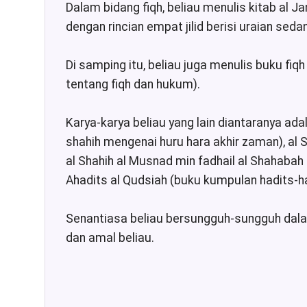
Dalam bidang fiqh, beliau menulis kitab al J
dengan rincian empat jilid berisi uraian sed
Di samping itu, beliau juga menulis buku fiq
tentang fiqh dan hukum).
Karya-karya beliau yang lain diantaranya ada
shahih mengenai huru hara akhir zaman), al S
al Shahih al Musnad min fadhail al Shahaba
Ahadits al Qudsiah (buku kumpulan hadits-ha
Senantiasa beliau bersungguh-sungguh dala
dan amal beliau.