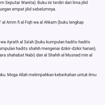
eputar Wanita). Buku ini terdiri dari lima jilid
ndungan empat jilid sebelumnya.
’ al Amm fi al Fiqh wa al Ahkam (buku lengkap
n wa Ayrath al Sa’ah (buku kumpulan hadits-hadits
mpulan hadits shahih mengenai dzikir-dzikir harian),
ra shahabat Nabi) dan al Shahih al Musnad min al
uku. Moga Allah melimpahkan keberkahan untuk ilmu