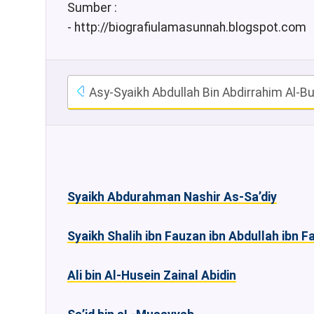
Sumber :
- http://biografiulamasunnah.blogspot.com
Asy-Syaikh Abdullah Bin Abdirrahim Al-Bu
Syaikh Abdurahman Nashir As-Sa’diy
Syaikh Shalih ibn Fauzan ibn Abdullah ibn 
Ali bin Al-Husein Zainal Abidin