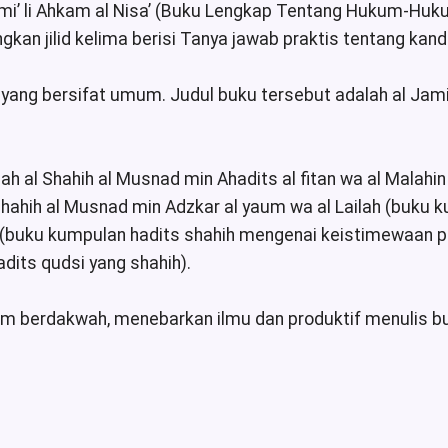
ami’ li Ahkam al Nisa’ (Buku Lengkap Tentang Hukum-Hukum S
angkan jilid kelima berisi Tanya jawab praktis tentang ka
h yang bersifat umum. Judul buku tersebut adalah al Jami
lah al Shahih al Musnad min Ahadits al fitan wa al Malahi
hahih al Musnad min Adzkar al yaum wa al Lailah (buku ku
h (buku kumpulan hadits shahih mengenai keistimewaan pa
dits qudsi yang shahih).
m berdakwah, menebarkan ilmu dan produktif menulis b