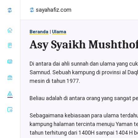
sayahafiz.com
Beranda
|
Ulama
Asy Syaikh Mushthof
almanhaj.or.id
Di antara dai ahli sunnah dan ulama yang cu
konsultasisyariah.com
Samnud. Sebuah kampung di provinsi al Daqh
Baca Al-
majalahassunnah.net
mesin di tahun 1977.
Quran
muslim.or.id
Tafsir Al-
Sahih Al-
nasehat.net
Quran
Bukhari
Beliau adalah di antara orang yang sangat per
radiorodja.com
Index Al-
Sahih Al-
rumaysho.com
Quran
Muslim
Sebagaimana kebiasaan para ulama terdahulu,
Sunan Abu
kampung halaman tercinta menuju Yaman tepa
Dawud
tahun terhitung dari 1400H sampai 1404 H be
Sunan at-