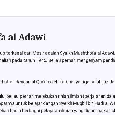
a al Adawi
kup terkenal dari Mesir adalah Syaikh Mushthofa al Adaw
aliah pada tahun 1945. Beliau pernah mengenyam pendidik
hatian dengan al Qur’an oleh karenanya tiga puluh juz dari
 beliau pernah melakukan rihlah ilmiah (perjalanan dal
tnya untuk belajar dengan Syeikh Muqbil bin Hadi al Wa
liau hadiri berbagai pelajaran ilmiah yang disampaikan 