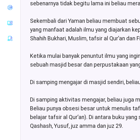
sebenarnya tidak begitu lama ini beliau me
Tirmiziy
Sunan an-
Nasaiy
Sekembali dari Yaman beliau membuat sebuah
Sunan Ibnu
yang manfaat adalah ilmu yang diajarkan kepa
Majah
Shahih Bukhari, Muslim, tafsir al Qur’an dan F
Muwatha
Imam
Malik
Ketika mulai banyak penuntut ilmu yang ingi
Musnad
sebuah masjid besar dan perpustakaan yang
Imam
Ahmad
Di samping mengajar di masjid sendiri, beliau
Sunan Ad-
Darimiy
Di samping aktivitas mengajar, beliau juga me
Musnad
Imam
Beliau punya obsesi besar untuk menulis tafs
Syafii
belajar tafsir al Qur’an). Di antara buku yang 
Riyadhus
Qashash, Yusuf, juz amma dan juz 29.
Shalihin