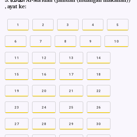
5. المآئدة Al-Ma`idah (Jamuan (hidangan makanan))
, ayat ke:
1
2
3
4
5
6
7
8
9
10
11
12
13
14
15
16
17
18
19
20
21
22
23
24
25
26
27
28
29
30