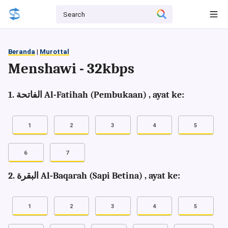
Beranda
|
Murottal
Menshawi - 32kbps
1. الفاتحة Al-Fatihah (Pembukaan) , ayat ke:
1
2
3
4
5
6
7
2. البقرة Al-Baqarah (Sapi Betina) , ayat ke:
1
2
3
4
5