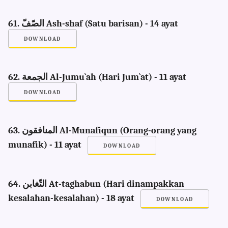
61. الصّفّ Ash-shaf (Satu barisan) - 14 ayat
DOWNLOAD
62. الجمعة Al-Jumu`ah (Hari Jum`at) - 11 ayat
DOWNLOAD
63. المنافقون Al-Munafiqun (Orang-orang yang
munafik) - 11 ayat
DOWNLOAD
64. التّغابن At-taghabun (Hari dinampakkan
kesalahan-kesalahan) - 18 ayat
DOWNLOAD