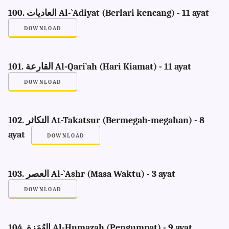
100. العاديات Al-`Adiyat (Berlari kencang) - 11 ayat
DOWNLOAD
101. القارعة Al-Qari`ah (Hari Kiamat) - 11 ayat
DOWNLOAD
102. التكاثر At-Takatsur (Bermegah-megahan) - 8
ayat
DOWNLOAD
103. العصر Al-`Ashr (Masa Waktu) - 3 ayat
DOWNLOAD
104. الهُمَزة Al-Humazah (Pengumpat) - 9 ayat