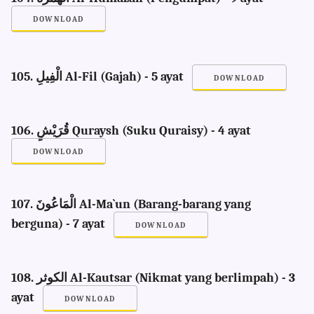
DOWNLOAD
105. الْفِيلِ Al-Fil (Gajah) - 5 ayat
DOWNLOAD
106. قُرَيْشٍ Quraysh (Suku Quraisy) - 4 ayat
DOWNLOAD
107. الْمَاعُونَ Al-Ma`un (Barang-barang yang
berguna) - 7 ayat
DOWNLOAD
108. الكوثر Al-Kautsar (Nikmat yang berlimpah) - 3
ayat
DOWNLOAD