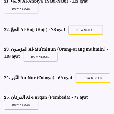
21. الأنبياء Al-Anbiya` (Nabi-Nabi) - 112 ayat
DOWNLOAD
22. الحجّ Al-Hajj (Haji) - 78 ayat
DOWNLOAD
23. المؤمنون Al-Mu`minun (Orang-orang mukmin) -
118 ayat
DOWNLOAD
24. النّور An-Nur (Cahaya) - 64 ayat
DOWNLOAD
25. الفرقان Al-Furqan (Pembeda) - 77 ayat
DOWNLOAD