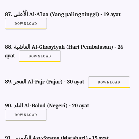
87. الْأعلى Al-A`laa (Yang paling tinggi) - 19 ayat
DOWNLOAD
88. الغاشية Al-Ghasyiyah (Hari Pembalasan) - 26
ayat
DOWNLOAD
89. الفجر Al-Fajr (Fajar) - 30 ayat
DOWNLOAD
90. البلد Al-Balad (Negeri) - 20 ayat
DOWNLOAD
91. الشّمس Asy-Syams (Matahari) - 15 ayat