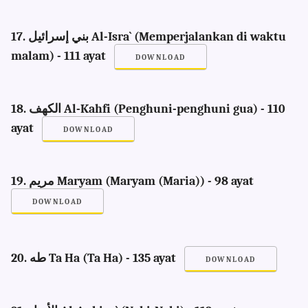
17. بني إسرائيل Al-Isra` (Memperjalankan di waktu
malam) - 111 ayat
DOWNLOAD
18. الكهف Al-Kahfi (Penghuni-penghuni gua) - 110
ayat
DOWNLOAD
19. مريم Maryam (Maryam (Maria)) - 98 ayat
DOWNLOAD
20. طه Ta Ha (Ta Ha) - 135 ayat
DOWNLOAD