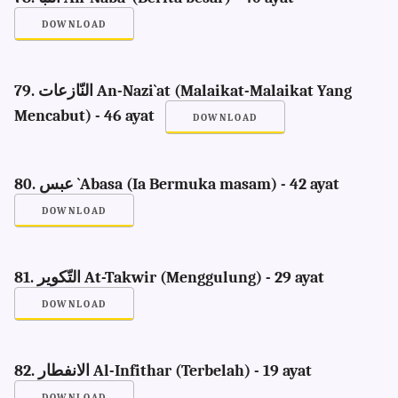
DOWNLOAD
79. النّازعات An-Nazi`at (Malaikat-Malaikat Yang
Mencabut) - 46 ayat
DOWNLOAD
80. عبس `Abasa (Ia Bermuka masam) - 42 ayat
DOWNLOAD
81. التّكوير At-Takwir (Menggulung) - 29 ayat
DOWNLOAD
82. الانفطار Al-Infithar (Terbelah) - 19 ayat
DOWNLOAD