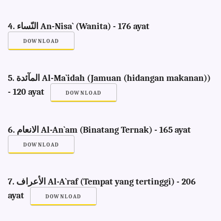
4. النّساء An-Nisa` (Wanita) - 176 ayat
DOWNLOAD
5. المآئدة Al-Ma`idah (Jamuan (hidangan makanan))
- 120 ayat
DOWNLOAD
6. الانعام Al-An`am (Binatang Ternak) - 165 ayat
DOWNLOAD
7. الأعراف Al-A`raf (Tempat yang tertinggi) - 206
ayat
DOWNLOAD