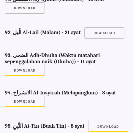
DOWNLOAD
92. الّيل Al-Lail (Malam) - 21 ayat
DOWNLOAD
93. الضحى Adh-Dhuha (Waktu matahari
sepenggalahan naik (Dhuha)) - 11 ayat
DOWNLOAD
94. الانشراح Al-Insyirah (Melapangkan) - 8 ayat
DOWNLOAD
95. التِّينِ At-Tin (Buah Tin) - 8 ayat
DOWNLOAD