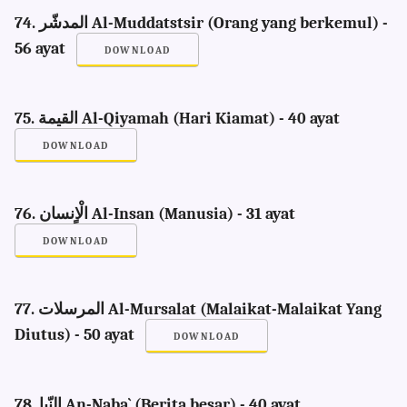
74. المدشّر Al-Muddatstsir (Orang yang berkemul) -
56 ayat
DOWNLOAD
75. القيمة Al-Qiyamah (Hari Kiamat) - 40 ayat
DOWNLOAD
76. الْاٍنسان Al-Insan (Manusia) - 31 ayat
DOWNLOAD
77. المرسلات Al-Mursalat (Malaikat-Malaikat Yang
Diutus) - 50 ayat
DOWNLOAD
78. النّبا An-Naba` (Berita besar) - 40 ayat