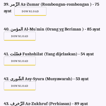
39. الزّمر Az-Zumar (Rombongan-rombongan ) - 75
ayat
DOWNLOAD
40. المؤمن Al-Mu`min (Orang yg Beriman ) - 85 ayat
DOWNLOAD
41. فصّلت Fushshilat (Yang dijelaskan) - 54 ayat
DOWNLOAD
42. الشّورى Asy-Syura (Musyawarah) - 53 ayat
DOWNLOAD
43. الزّخرف Az-Zukhruf (Perhiasan) - 89 ayat