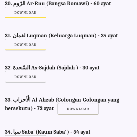
30. الرّوم Ar-Ruu (Bangsa Romawi) - 60 ayat
DOWNLOAD
31. لقمان Luqman (Keluarga Luqman) - 34 ayat
DOWNLOAD
32. السّجدة As-Sajdah (Sajdah ) - 30 ayat
DOWNLOAD
33. الْأحزاب Al-Ahzab (Golongan-Golongan yang
bersekutu) - 73 ayat
DOWNLOAD
34. سبا Saba` (Kaum Saba` ) - 54 ayat