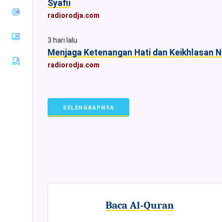
Syafii
Tirmiziy
radiorodja.com
Sunan an-
Nasaiy
3 hari lalu
Sunan Ibnu
Menjaga Ketenangan Hati dan Keikhlasan N
Majah
radiorodja.com
Muwatha
Imam
Malik
Musnad
SELENGKAPNYA
Imam
Ahmad
Sunan Ad-
Darimiy
Musnad
Imam
Syafii
Riyadhus
Shalihin
Baca Al-Quran