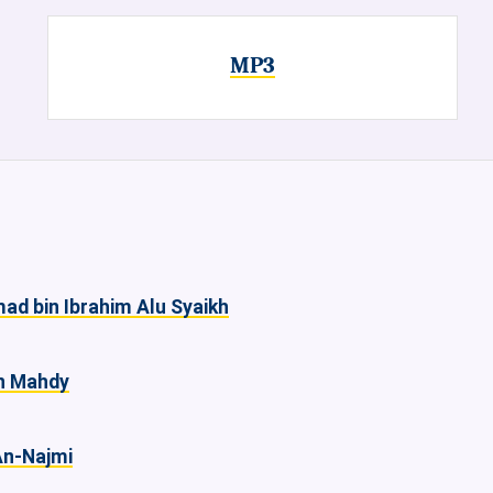
MP3
d bin Ibrahim Alu Syaikh
n Mahdy
An-Najmi