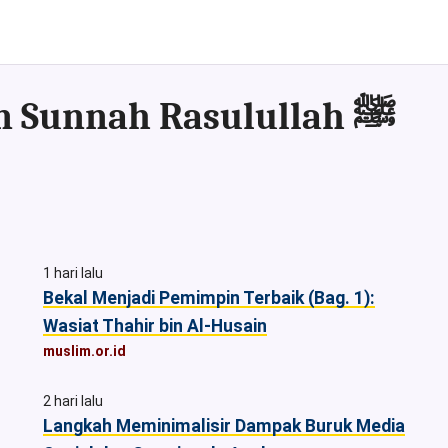
Kumpulan Artikel & Asset sesuai Al-Qur'an dan Sunnah Rasulullah ﷺ
1 hari lalu
Bekal Menjadi Pemimpin Terbaik (Bag. 1):
Wasiat Thahir bin Al-Husain
muslim.or.id
2 hari lalu
Langkah Meminimalisir Dampak Buruk Media