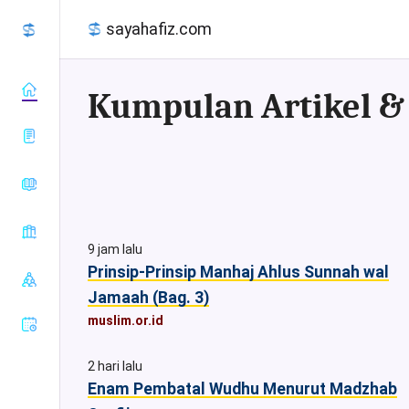
sayahafiz.com
almanhaj.or.id
konsultasisyariah.com
Baca Al-
majalahassunnah.net
Quran
9 jam lalu
muslim.or.id
Tafsir Al-
Prinsip-Prinsip Manhaj Ahlus Sunnah wal
Sahih Al-
nasehat.net
Quran
Bukhari
Jamaah (Bag. 3)
radiorodja.com
Index Al-
Sahih Al-
muslim.or.id
rumaysho.com
Quran
Muslim
Sunan Abu
2 hari lalu
Dawud
Enam Pembatal Wudhu Menurut Madzhab
Sunan at-