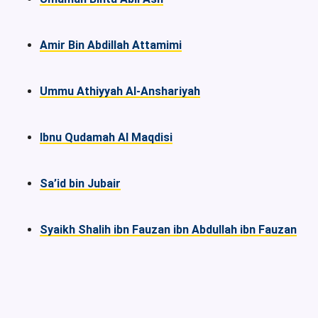
Amir Bin Abdillah Attamimi
Ummu Athiyyah Al-Anshariyah
Ibnu Qudamah Al Maqdisi
Sa’id bin Jubair
Syaikh Shalih ibn Fauzan ibn Abdullah ibn Fauzan