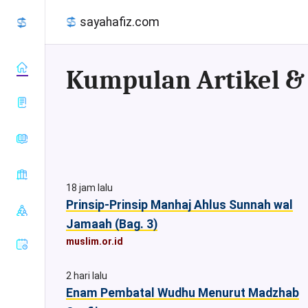
sayahafiz.com
almanhaj.or.id
konsultasisyariah.com
Baca Al-
majalahassunnah.net
Quran
18 jam lalu
muslim.or.id
Tafsir Al-
Prinsip-Prinsip Manhaj Ahlus Sunnah wal
Sahih Al-
nasehat.net
Quran
Bukhari
Jamaah (Bag. 3)
radiorodja.com
Index Al-
Sahih Al-
muslim.or.id
rumaysho.com
Quran
Muslim
Sunan Abu
2 hari lalu
Dawud
Enam Pembatal Wudhu Menurut Madzhab
Sunan at-