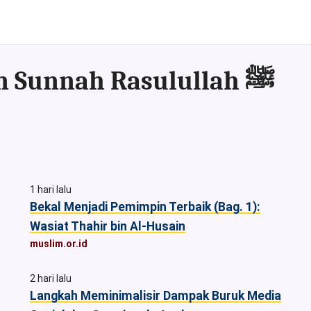
Kumpulan Artikel & Asset sesuai Al-Qur'an dan Sunnah Rasulullah ﷺ
1 hari lalu
Bekal Menjadi Pemimpin Terbaik (Bag. 1):
Wasiat Thahir bin Al-Husain
muslim.or.id
2 hari lalu
Langkah Meminimalisir Dampak Buruk Media