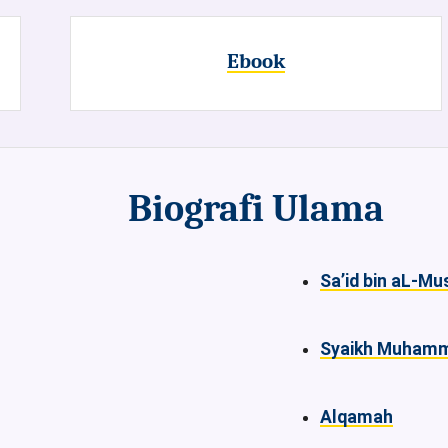
Ebook
Biografi Ulama
Sa’id bin aL-M
Syaikh Muhamm
Alqamah