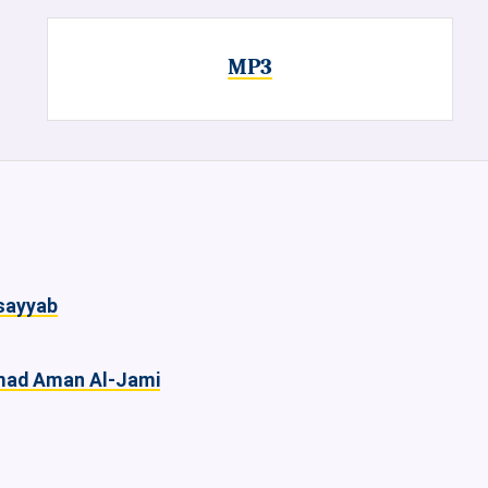
MP3
usayyab
ad Aman Al-Jami