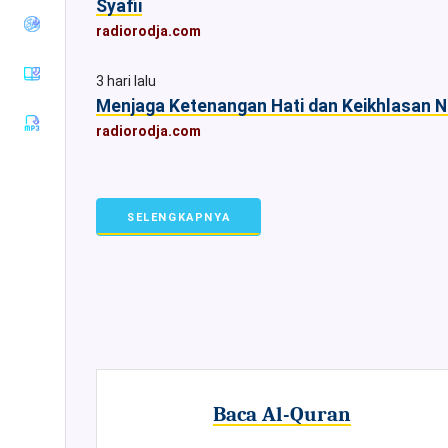
Syafii
Tirmiziy
radiorodja.com
Sunan an-
Nasaiy
3 hari lalu
Sunan Ibnu
Menjaga Ketenangan Hati dan Keikhlasan N
Majah
radiorodja.com
Muwatha
Imam
Malik
Musnad
SELENGKAPNYA
Imam
Ahmad
Sunan Ad-
Darimiy
Musnad
Imam
Syafii
Riyadhus
Shalihin
Baca Al-Quran