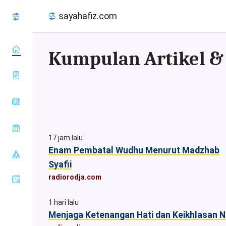
sayahafiz.com
almanhaj.or.id
konsultasisyariah.com
Baca Al-
majalahassunnah.net
Quran
17 jam lalu
muslim.or.id
Tafsir Al-
Enam Pembatal Wudhu Menurut Madzhab
Sahih Al-
nasehat.net
Quran
Bukhari
Syafii
radiorodja.com
Index Al-
Sahih Al-
radiorodja.com
rumaysho.com
Quran
Muslim
Sunan Abu
1 hari lalu
Dawud
Menjaga Ketenangan Hati dan Keikhlasan N
Sunan at-