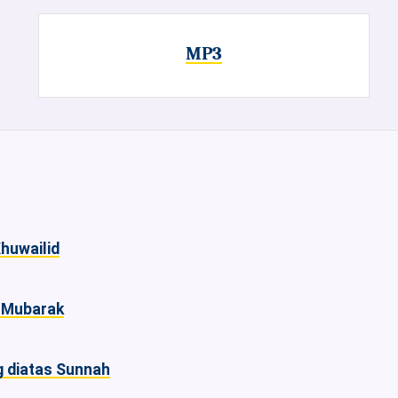
MP3
Khuwailid
l-Mubarak
 diatas Sunnah