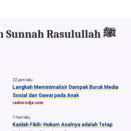
Kumpulan Artikel & Asset sesuai Al-Qur'an dan Sunnah Rasulullah ﷺ
22 jam lalu
Langkah Meminimalisir Dampak Buruk Media
Sosial dan Gawai pada Anak
radiorodja.com
1 hari lalu
Kaidah Fikih: Hukum Asalnya adalah Tetap