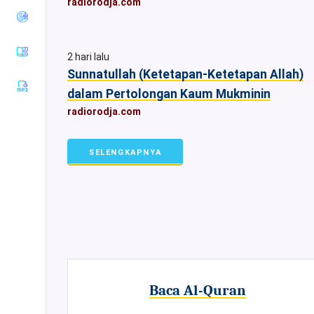
radiorodja.com
Tirmiziy
Sunan an-
Nasaiy
2 hari lalu
Sunan Ibnu
Sunnatullah (Ketetapan-Ketetapan Allah)
Majah
dalam Pertolongan Kaum Mukminin
Muwatha
Imam
radiorodja.com
Malik
Musnad
SELENGKAPNYA
Imam
Ahmad
Sunan Ad-
Darimiy
Musnad
Imam
Syafii
Riyadhus
Shalihin
Baca Al-Quran