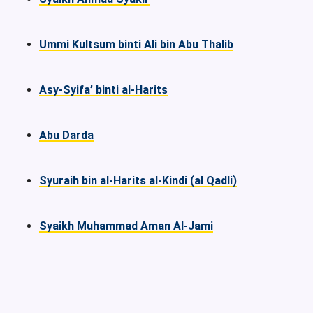
Ummi Kultsum binti Ali bin Abu Thalib
Asy-Syifa’ binti al-Harits
Abu Darda
Syuraih bin al-Harits al-Kindi (al Qadli)
Syaikh Muhammad Aman Al-Jami