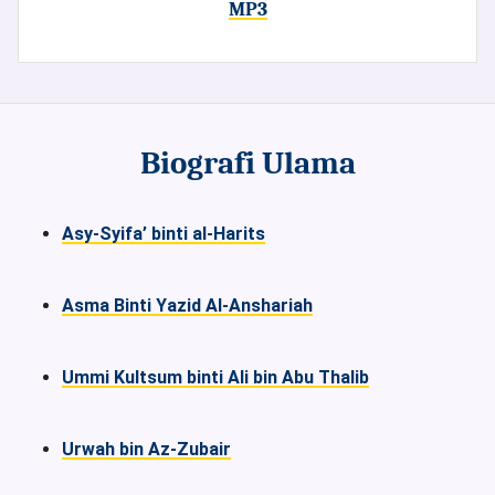
MP3
Biografi Ulama
Asy-Syifa’ binti al-Harits
Asma Binti Yazid Al-Anshariah
Ummi Kultsum binti Ali bin Abu Thalib
Urwah bin Az-Zubair