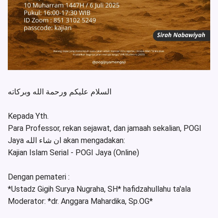
‎السلام عليكم ورحمة الله وبركاته
Kepada Yth.
Para Professor, rekan sejawat, dan jamaah sekalian, POGI
Jaya ان شاء الله akan mengadakan:
Kajian Islam Serial - POGI Jaya (Online)
Dengan pemateri :
*Ustadz Gigih Surya Nugraha, SH* hafidzahullahu ta'ala
Moderator: *dr. Anggara Mahardika, Sp.OG*