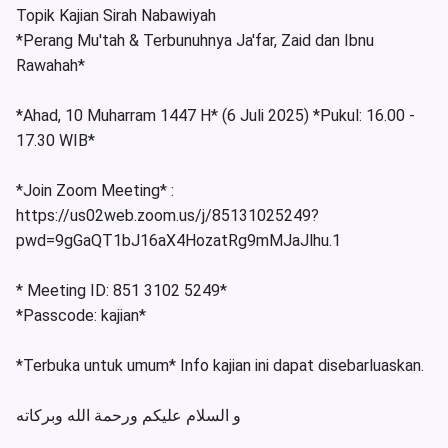
Topik Kajian Sirah Nabawiyah
*Perang Mu'tah & Terbunuhnya Ja'far, Zaid dan Ibnu
Rawahah*
*Ahad, 10 Muharram 1447 H* (6 Juli 2025) *Pukul: 16.00 -
17.30 WIB*
*Join Zoom Meeting* :
https://us02web.zoom.us/j/85131025249?
pwd=9gGaQT1bJ16aX4HozatRg9mMJaJlhu.1
* Meeting ID: 851 3102 5249*
*Passcode: kajian*
*Terbuka untuk umum* Info kajian ini dapat disebarluaskan.
و السلام عليكم ورحمة الله وبركاته