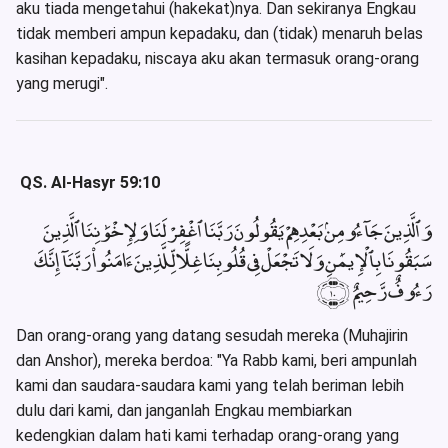
aku tiada mengetahui (hakekat)nya. Dan sekiranya Engkau
tidak memberi ampun kepadaku, dan (tidak) menaruh belas
kasihan kepadaku, niscaya aku akan termasuk orang-orang
yang merugi".
QS. Al-Hasyr 59:10
وَٱلَّذِينَ جَآءُو مِنۢ بَعْدِهِمْ يَقُولُونَ رَبَّنَا ٱغْفِرْ لَنَا وَلِإِخْوَٰنِنَا ٱلَّذِينَ
سَبَقُونَا بِٱلْإِيمَٰنِ وَلَا تَجْعَلْ فِى قُلُوبِنَا غِلًّا لِّلَّذِينَ ءَامَنُوا۟ رَبَّنَآ إِنَّكَ
رَءُوفٌ رَّحِيمٌ ﴿١٠﴾
Dan orang-orang yang datang sesudah mereka (Muhajirin
dan Anshor), mereka berdoa: "Ya Rabb kami, beri ampunlah
kami dan saudara-saudara kami yang telah beriman lebih
dulu dari kami, dan janganlah Engkau membiarkan
kedengkian dalam hati kami terhadap orang-orang yang