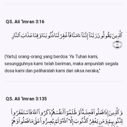
QS. Ali ‘Imran 3:16
ٱلَّذِينَ يَقُولُونَ رَبَّنَآ إِنَّنَآ ءَامَنَّا فَٱغْفِرْ لَنَا ذُنُوبَنَا وَقِنَا عَذَابَ ٱلنَّارِ
﴿١٦﴾
(Yaitu) orang-orang yang berdoa: Ya Tuhan kami,
sesungguhnya kami telah beriman, maka ampunilah segala
dosa kami dan peliharalah kami dari siksa neraka,"
QS. Ali ‘Imran 3:135
وَٱلَّذِينَ إِذَا فَعَلُوا۟ فَٰحِشَةً أَوْ ظَلَمُوٓا۟ أَنفُسَهُمْ ذَكَرُوا۟ ٱللَّهَ فَٱسْتَغْفَرُوا۟
لِذُنُوبِهِمْ وَمَن يَغْفِرُ ٱلذُّنُوبَ إِلَّا ٱللَّهُ وَلَمْ يُصِرُّوا۟ عَلَىٰ مَا فَعَلُوا۟ وَهُمْ