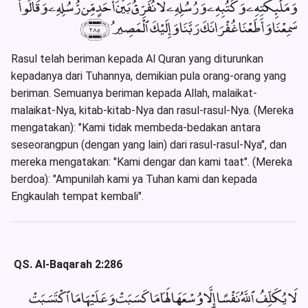
وَمَلَٰٓئِكَتِهِۦ وَكُتُبِهِۦ وَرُسُلِهِۦ لَا نُفَرِّقُ بَيْنَ أَحَدٍ مِّن رُّسُلِهِۦ وَقَالُوا۟
سَمِعْنَا وَأَطَعْنَا غُفْرَانَكَ رَبَّنَا وَإِلَيْكَ ٱلْمَصِيرُ ﴿٢٨٥﴾
Rasul telah beriman kepada Al Quran yang diturunkan
kepadanya dari Tuhannya, demikian pula orang-orang yang
beriman. Semuanya beriman kepada Allah, malaikat-
malaikat-Nya, kitab-kitab-Nya dan rasul-rasul-Nya. (Mereka
mengatakan): "Kami tidak membeda-bedakan antara
seseorangpun (dengan yang lain) dari rasul-rasul-Nya", dan
mereka mengatakan: "Kami dengar dan kami taat". (Mereka
berdoa): "Ampunilah kami ya Tuhan kami dan kepada
Engkaulah tempat kembali".
QS. Al-Baqarah 2:286
لَا يُكَلِّفُ ٱللَّهُ نَفْسًا إِلَّا وُسْعَهَا لَهَا مَا كَسَبَتْ وَعَلَيْهَا مَا ٱكْتَسَبَتْ