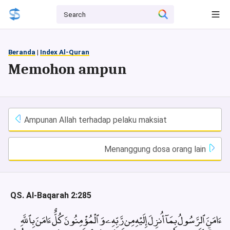
Beranda
|
Index Al-Quran
Memohon ampun
Ampunan Allah terhadap pelaku maksiat
Menanggung dosa orang lain
QS. Al-Baqarah 2:285
ءَامَنَ ٱلرَّسُولُ بِمَآ أُنزِلَ إِلَيْهِ مِن رَّبِّهِۦ وَٱلْمُؤْمِنُونَ كُلٌّ ءَامَنَ بِٱللَّهِ