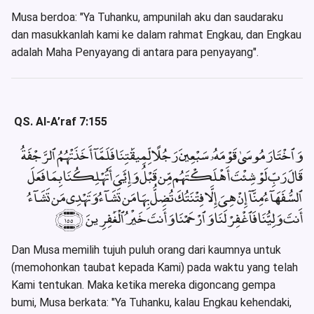
Musa berdoa: "Ya Tuhanku, ampunilah aku dan saudaraku
dan masukkanlah kami ke dalam rahmat Engkau, dan Engkau
adalah Maha Penyayang di antara para penyayang".
QS. Al-A’raf 7:155
وَٱخْتَارَ مُوسَىٰ قَوْمَهُۥ سَبْعِينَ رَجُلًا لِّمِيقَٰتِنَا فَلَمَّآ أَخَذَتْهُمُ ٱلرَّجْفَةُ
قَالَ رَبِّ لَوْ شِئْتَ أَهْلَكْتَهُم مِّن قَبْلُ وَإِيَّٰىَ أَتُهْلِكُنَا بِمَا فَعَلَ
ٱلسُّفَهَآءُ مِنَّآ إِنْ هِىَ إِلَّا فِتْنَتُكَ تُضِلُّ بِهَا مَن تَشَآءُ وَتَهْدِى مَن تَشَآءُ
أَنتَ وَلِيُّنَا فَٱغْفِرْ لَنَا وَٱرْحَمْنَا وَأَنتَ خَيْرُ ٱلْغَٰفِرِينَ ﴿١٥٥﴾
Dan Musa memilih tujuh puluh orang dari kaumnya untuk
(memohonkan taubat kepada Kami) pada waktu yang telah
Kami tentukan. Maka ketika mereka digoncang gempa
bumi, Musa berkata: "Ya Tuhanku, kalau Engkau kehendaki,