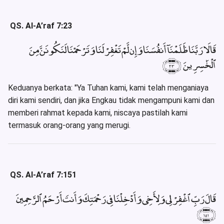
QS. Al-A’raf 7:23
قَالَا رَبَّنَا ظَلَمْنَآ أَنفُسَنَا وَإِن لَّمْ تَغْفِرْ لَنَا وَتَرْحَمْنَا لَنَكُونَنَّ مِنَ
ٱلْخَٰسِرِينَ ﴿٢٣﴾
Keduanya berkata: "Ya Tuhan kami, kami telah menganiaya
diri kami sendiri, dan jika Engkau tidak mengampuni kami dan
memberi rahmat kepada kami, niscaya pastilah kami
termasuk orang-orang yang merugi.
QS. Al-A’raf 7:151
قَالَ رَبِّ ٱغْفِرْ لِى وَلِأَخِى وَأَدْخِلْنَا فِى رَحْمَتِكَ وَأَنتَ أَرْحَمُ ٱلرَّٰحِمِينَ
﴿١٥١﴾