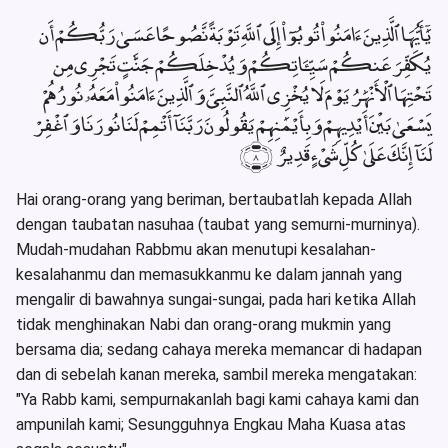
يَٰٓأَيُّهَا ٱلَّذِينَ ءَامَنُوا۟ تُوبُوٓا۟ إِلَى ٱللَّهِ تَوْبَةً نَّصُوحًا عَسَىٰ رَبُّكُمْ أَن
يُكَفِّرَ عَنكُمْ سَيِّـَٔاتِكُمْ وَيُدْخِلَكُمْ جَنَّٰتٍ تَجْرِى مِن
تَحْتِهَا ٱلْأَنْهَٰرُ يَوْمَ لَا يُخْزِى ٱللَّهُ ٱلنَّبِىَّ وَٱلَّذِينَ ءَامَنُوا۟ مَعَهُۥ نُورُهُمْ
يَسْعَىٰ بَيْنَ أَيْدِيهِمْ وَبِأَيْمَٰنِهِمْ يَقُولُونَ رَبَّنَآ أَتْمِمْ لَنَا نُورَنَا وَٱغْفِرْ
لَنَآ إِنَّكَ عَلَىٰ كُلِّ شَىْءٍ قَدِيرٌ ﴿٨﴾
Hai orang-orang yang beriman, bertaubatlah kepada Allah
dengan taubatan nasuhaa (taubat yang semurni-murninya).
Mudah-mudahan Rabbmu akan menutupi kesalahan-
kesalahanmu dan memasukkanmu ke dalam jannah yang
mengalir di bawahnya sungai-sungai, pada hari ketika Allah
tidak menghinakan Nabi dan orang-orang mukmin yang
bersama dia; sedang cahaya mereka memancar di hadapan
dan di sebelah kanan mereka, sambil mereka mengatakan:
"Ya Rabb kami, sempurnakanlah bagi kami cahaya kami dan
ampunilah kami; Sesungguhnya Engkau Maha Kuasa atas