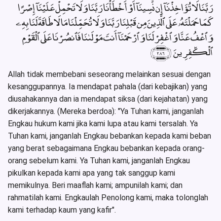
رَبَّنَا لَا تُؤَاخِذْنَآ إِن نَّسِينَآ أَوْ أَخْطَأْنَا رَبَّنَا وَلَا تَحْمِلْ عَلَيْنَآ إِصْرًا
كَمَا حَمَلْتَهُۥ عَلَى ٱلَّذِينَ مِن قَبْلِنَا رَبَّنَا وَلَا تُحَمِّلْنَا مَا لَا طَاقَةَ لَنَا بِهِۦ
وَٱعْفُ عَنَّا وَٱغْفِرْ لَنَا وَٱرْحَمْنَآ أَنتَ مَوْلَىٰنَا فَٱنصُرْنَا عَلَى ٱلْقَوْمِ
ٱلْكَٰفِرِينَ ﴿٢٨٦﴾
Allah tidak membebani seseorang melainkan sesuai dengan
kesanggupannya. Ia mendapat pahala (dari kebajikan) yang
diusahakannya dan ia mendapat siksa (dari kejahatan) yang
dikerjakannya. (Mereka berdoa): "Ya Tuhan kami, janganlah
Engkau hukum kami jika kami lupa atau kami tersalah. Ya
Tuhan kami, janganlah Engkau bebankan kepada kami beban
yang berat sebagaimana Engkau bebankan kepada orang-
orang sebelum kami. Ya Tuhan kami, janganlah Engkau
pikulkan kepada kami apa yang tak sanggup kami
memikulnya. Beri maaflah kami; ampunilah kami; dan
rahmatilah kami. Engkaulah Penolong kami, maka tolonglah
kami terhadap kaum yang kafir".