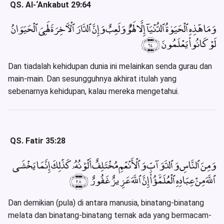
QS. Al-‘Ankabut 29:64
وَمَا هَٰذِهِ ٱلْحَيَوٰةُ ٱلدُّنْيَآ إِلَّا لَهْوٌ وَلَعِبٌ وَإِنَّ ٱلدَّارَ ٱلْءَاخِرَةَ لَهِىَ ٱلْحَيَوَانُ
لَوْ كَانُوا۟ يَعْلَمُونَ ﴿٦٤﴾
Dan tiadalah kehidupan dunia ini melainkan senda gurau dan
main-main. Dan sesungguhnya akhirat itulah yang
sebenarnya kehidupan, kalau mereka mengetahui.
QS. Fatir 35:28
وَمِنَ ٱلنَّاسِ وَٱلدَّوَآبِّ وَٱلْأَنْعَٰمِ مُخْتَلِفٌ أَلْوَٰنُهُۥ كَذَٰلِكَ إِنَّمَا يَخْشَى
ٱللَّهَ مِنْ عِبَادِهِ ٱلْعُلَمَٰٓؤُا۟ إِنَّ ٱللَّهَ عَزِيزٌ غَفُورٌ ﴿٢٨﴾
Dan demikian (pula) di antara manusia, binatang-binatang
melata dan binatang-binatang ternak ada yang bermacam-