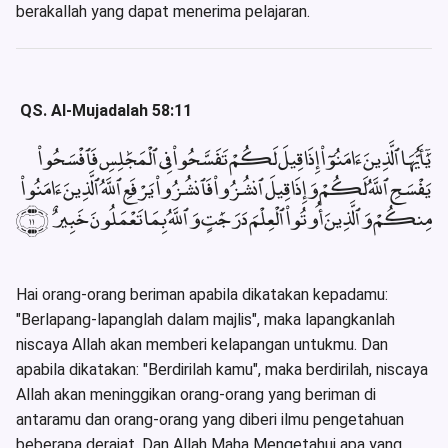
berakallah yang dapat menerima pelajaran.
QS. Al-Mujadalah 58:11
يَٰٓأَيُّهَا ٱلَّذِينَ ءَامَنُوٓا۟ إِذَا قِيلَ لَكُمْ تَفَسَّحُوا۟ فِى ٱلْمَجَٰلِسِ فَٱفْسَحُوا۟
يَفْسَحِ ٱللَّهُ لَكُمْ وَإِذَا قِيلَ ٱنشُزُوا۟ فَٱنشُزُوا۟ يَرْفَعِ ٱللَّهُ ٱلَّذِينَ ءَامَنُوا۟
مِنكُمْ وَٱلَّذِينَ أُوتُوا۟ ٱلْعِلْمَ دَرَجَٰتٍ وَٱللَّهُ بِمَا تَعْمَلُونَ خَبِيرٌ ﴿١١﴾
Hai orang-orang beriman apabila dikatakan kepadamu:
"Berlapang-lapanglah dalam majlis", maka lapangkanlah
niscaya Allah akan memberi kelapangan untukmu. Dan
apabila dikatakan: "Berdirilah kamu", maka berdirilah, niscaya
Allah akan meninggikan orang-orang yang beriman di
antaramu dan orang-orang yang diberi ilmu pengetahuan
beberapa derajat. Dan Allah Maha Mengetahui apa yang