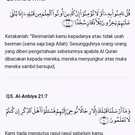
قُلْ ءَامِنُوا۟ بِهِۦٓ أَوْ لَا تُؤْمِنُوٓا۟ إِنَّ ٱلَّذِينَ أُوتُوا۟ ٱلْعِلْمَ مِن قَبْلِهِۦٓ إِذَا يُتْلَىٰ
عَلَيْهِمْ يَخِرُّونَ لِلْأَذْقَانِ سُجَّدًا ﴿١٠٧﴾
Katakanlah: "Berimanlah kamu kepadanya atau tidak usah
beriman (sama saja bagi Allah). Sesungguhnya orang-orang
yang diberi pengetahuan sebelumnya apabila Al Quran
dibacakan kepada mereka, mereka menyungkur atas muka
mereka sambil bersujud,
QS. Al-Anbiya 21:7
وَمَآ أَرْسَلْنَا قَبْلَكَ إِلَّا رِجَالًا نُّوحِىٓ إِلَيْهِمْ فَسْـَٔلُوٓا۟ أَهْلَ ٱلذِّكْرِ إِن كُنتُمْ
لَا تَعْلَمُونَ ﴿٧﴾
Kami tiada mengutus rasul rasul sebelum kamu