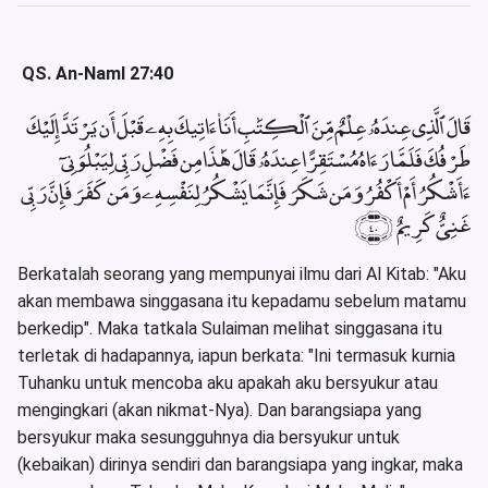
QS. An-Naml 27:40
قَالَ ٱلَّذِى عِندَهُۥ عِلْمٌ مِّنَ ٱلْكِتَٰبِ أَنَا۠ ءَاتِيكَ بِهِۦ قَبْلَ أَن يَرْتَدَّ إِلَيْكَ
طَرْفُكَ فَلَمَّا رَءَاهُ مُسْتَقِرًّا عِندَهُۥ قَالَ هَٰذَا مِن فَضْلِ رَبِّى لِيَبْلُوَنِىٓ
ءَأَشْكُرُ أَمْ أَكْفُرُ وَمَن شَكَرَ فَإِنَّمَا يَشْكُرُ لِنَفْسِهِۦ وَمَن كَفَرَ فَإِنَّ رَبِّى
غَنِىٌّ كَرِيمٌ ﴿٤٠﴾
Berkatalah seorang yang mempunyai ilmu dari Al Kitab: "Aku
akan membawa singgasana itu kepadamu sebelum matamu
berkedip". Maka tatkala Sulaiman melihat singgasana itu
terletak di hadapannya, iapun berkata: "Ini termasuk kurnia
Tuhanku untuk mencoba aku apakah aku bersyukur atau
mengingkari (akan nikmat-Nya). Dan barangsiapa yang
bersyukur maka sesungguhnya dia bersyukur untuk
(kebaikan) dirinya sendiri dan barangsiapa yang ingkar, maka