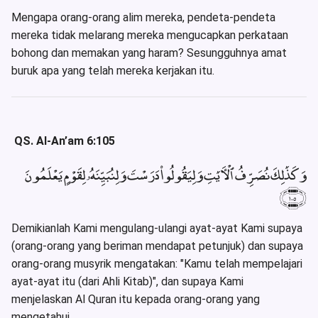
Mengapa orang-orang alim mereka, pendeta-pendeta
mereka tidak melarang mereka mengucapkan perkataan
bohong dan memakan yang haram? Sesungguhnya amat
buruk apa yang telah mereka kerjakan itu.
QS. Al-An’am 6:105
وَكَذَٰلِكَ نُصَرِّفُ ٱلْءَايَٰتِ وَلِيَقُولُوا۟ دَرَسْتَ وَلِنُبَيِّنَهُۥ لِقَوْمٍ يَعْلَمُونَ
﴿١٠٥﴾
Demikianlah Kami mengulang-ulangi ayat-ayat Kami supaya
(orang-orang yang beriman mendapat petunjuk) dan supaya
orang-orang musyrik mengatakan: "Kamu telah mempelajari
ayat-ayat itu (dari Ahli Kitab)", dan supaya Kami
menjelaskan Al Quran itu kepada orang-orang yang
mengetahui.