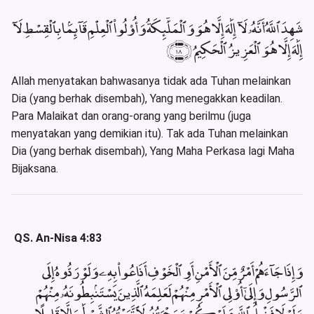
شَهِدَ ٱللَّهُ أَنَّهُۥ لَآ إِلَٰهَ إِلَّا هُوَ وَٱلْمَلَٰٓئِكَةُ وَأُو۟لُوا۟ ٱلْعِلْمِ قَآئِمًۢا بِٱلْقِسْطِ لَآ
إِلَٰهَ إِلَّا هُوَ ٱلْعَزِيزُ ٱلْحَكِيمُ ﴿١٨﴾
Allah menyatakan bahwasanya tidak ada Tuhan melainkan
Dia (yang berhak disembah), Yang menegakkan keadilan.
Para Malaikat dan orang-orang yang berilmu (juga
menyatakan yang demikian itu). Tak ada Tuhan melainkan
Dia (yang berhak disembah), Yang Maha Perkasa lagi Maha
Bijaksana.
QS. An-Nisa 4:83
وَإِذَا جَآءَهُمْ أَمْرٌ مِّنَ ٱلْأَمْنِ أَوِ ٱلْخَوْفِ أَذَاعُوا۟ بِهِۦ وَلَوْ رَدُّوهُ إِلَى
ٱلرَّسُولِ وَإِلَىٰٓ أُو۟لِى ٱلْأَمْرِ مِنْهُمْ لَعَلِمَهُ ٱلَّذِينَ يَسْتَنۢبِطُونَهُۥ مِنْهُمْ
وَلَوْلَا فَضْلُ ٱللَّهِ عَلَيْكُمْ وَرَحْمَتُهُۥ لَٱتَّبَعْتُمُ ٱلشَّيْطَٰنَ إِلَّا قَلِيلًا