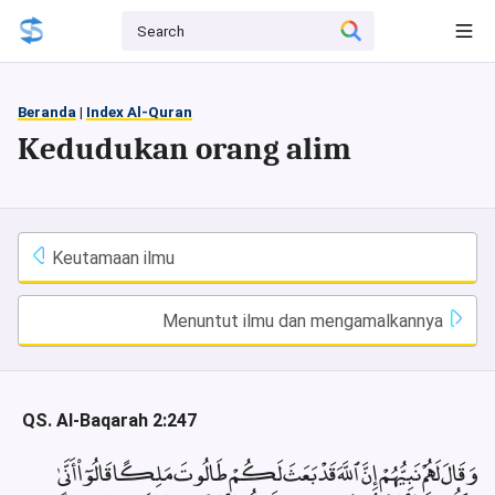
Beranda
|
Index Al-Quran
Kedudukan orang alim
Keutamaan ilmu
Menuntut ilmu dan mengamalkannya
QS. Al-Baqarah 2:247
وَقَالَ لَهُمْ نَبِيُّهُمْ إِنَّ ٱللَّهَ قَدْ بَعَثَ لَكُمْ طَالُوتَ مَلِكًا قَالُوٓا۟ أَنَّىٰ