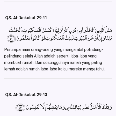
QS. Al-‘Ankabut 29:41
مَثَلُ ٱلَّذِينَ ٱتَّخَذُوا۟ مِن دُونِ ٱللَّهِ أَوْلِيَآءَ كَمَثَلِ ٱلْعَنكَبُوتِ ٱتَّخَذَتْ
بَيْتًا وَإِنَّ أَوْهَنَ ٱلْبُيُوتِ لَبَيْتُ ٱلْعَنكَبُوتِ لَوْ كَانُوا۟ يَعْلَمُونَ ﴿٤١﴾
Perumpamaan orang-orang yang mengambil pelindung-
pelindung selain Allah adalah seperti laba-laba yang
membuat rumah. Dan sesungguhnya rumah yang paling
lemah adalah rumah laba-laba kalau mereka mengetahui.
QS. Al-‘Ankabut 29:43
وَتِلْكَ ٱلْأَمْثَٰلُ نَضْرِبُهَا لِلنَّاسِ وَمَا يَعْقِلُهَآ إِلَّا ٱلْعَٰلِمُونَ ﴿٤٣﴾