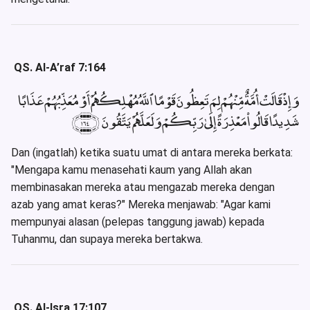
QS. Al-A’raf 7:164
وَإِذْ قَالَتْ أُمَّةٌ مِّنْهُمْ لِمَ تَعِظُونَ قَوْمًا ٱللَّهُ مُهْلِكُهُمْ أَوْ مُعَذِّبُهُمْ عَذَابًا
شَدِيدًا قَالُوا۟ مَعْذِرَةً إِلَىٰ رَبِّكُمْ وَلَعَلَّهُمْ يَتَّقُونَ ﴿١٦٤﴾
Dan (ingatlah) ketika suatu umat di antara mereka berkata:
"Mengapa kamu menasehati kaum yang Allah akan
membinasakan mereka atau mengazab mereka dengan
azab yang amat keras?" Mereka menjawab: "Agar kami
mempunyai alasan (pelepas tanggung jawab) kepada
Tuhanmu, dan supaya mereka bertakwa.
QS. Al-Isra 17:107