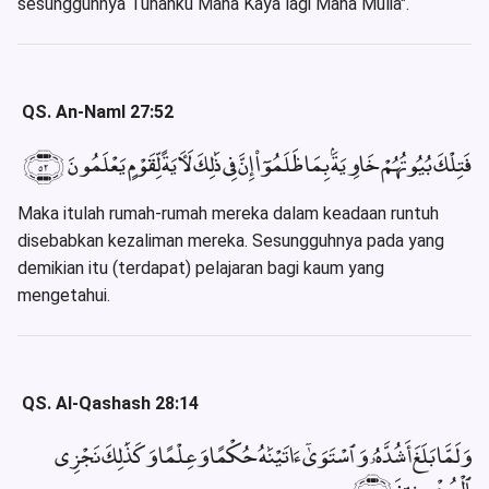
sesungguhnya Tuhanku Maha Kaya lagi Maha Mulia".
QS. An-Naml 27:52
فَتِلْكَ بُيُوتُهُمْ خَاوِيَةًۢ بِمَا ظَلَمُوٓا۟ إِنَّ فِى ذَٰلِكَ لَءَايَةً لِّقَوْمٍ يَعْلَمُونَ ﴿٥٢﴾
Maka itulah rumah-rumah mereka dalam keadaan runtuh
disebabkan kezaliman mereka. Sesungguhnya pada yang
demikian itu (terdapat) pelajaran bagi kaum yang
mengetahui.
QS. Al-Qashash 28:14
وَلَمَّا بَلَغَ أَشُدَّهُۥ وَٱسْتَوَىٰٓ ءَاتَيْنَٰهُ حُكْمًا وَعِلْمًا وَكَذَٰلِكَ نَجْزِى
ٱلْمُحْسِنِينَ ﴿١٤﴾