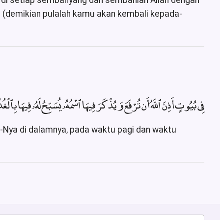
u di setiap sembahyang dan sembahlah Allah dengan
(demikian pulalah kamu akan kembali kepada-
فِى بُيُوتٍ أَذِنَ ٱللَّهُ أَن تُرْفَعَ وَيُذْكَرَ فِيهَا ٱسْمُهُۥ يُسَبِّحُ لَهُۥ فِيهَا بِٱلْغ﴾
a-Nya di dalamnya, pada waktu pagi dan waktu