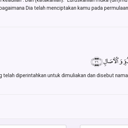
keadilan". Dan (katakanlah): "Luruskanlah muka (diri)m
agaimana Dia telah menciptakan kamu pada permulaan 
ُدُوِّ وَٱلْءَاصَالِ ﴿٣٦
ng telah diperintahkan untuk dimuliakan dan disebut nam