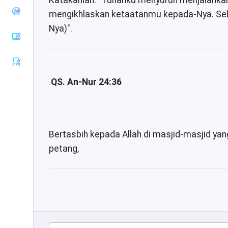
Katakanlah: "Tuhanku menyuruh menjalankan 
Tirmiziy
mengikhlaskan ketaatanmu kepada-Nya. Seb
Sunan an-
Nya)".
Nasaiy
Sunan Ibnu
Majah
Muwatha
Imam
QS. An-Nur 24:36
Malik
Musnad
Imam
Ahmad
Bertasbih kepada Allah di masjid-masjid ya
Sunan Ad-
petang,
Darimiy
Musnad
Imam
Syafii
Riyadhus
Shalihin