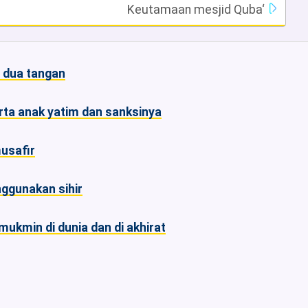
Keutamaan mesjid Quba‘
 dua tangan
a anak yatim dan sanksinya
usafir
ggunakan sihir
ukmin di dunia dan di akhirat