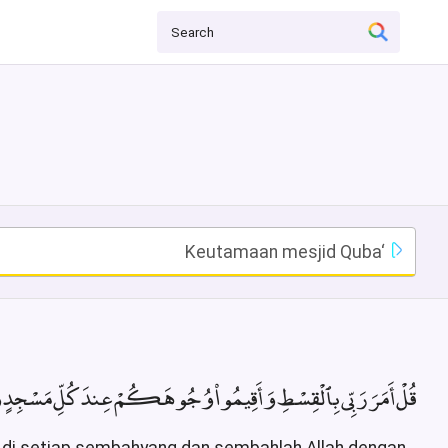
Keutamaan mesjid Quba‘
قُلْ أَمَرَ رَبِّى بِٱلْقِسْطِ وَأَقِيمُوا۟ وُجُوهَكُمْ عِندَ كُلِّ مَسْجِدٍ وَٱ﴾