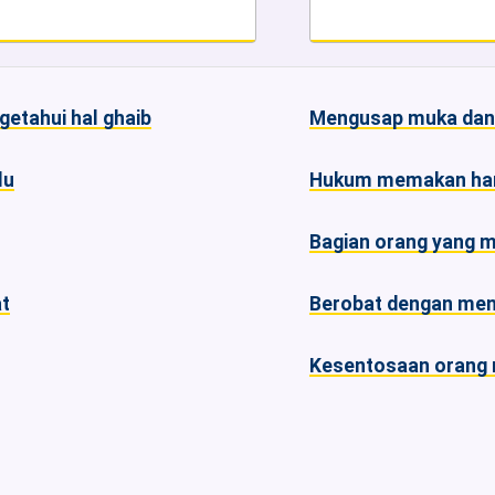
syrik menuduh Nabi ﷺ. mengetahui hal ghaib
Mengusap muka dan
lu
Hukum memakan hart
Bagian orang yang m
t
Berobat dengan men
Kesentosaan orang m