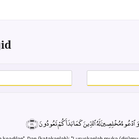
jid
دْعُوهُ مُخْلِصِينَ لَهُ ٱلدِّينَ كَمَا بَدَأَكُمْ تَعُودُونَ ﴿٢٩