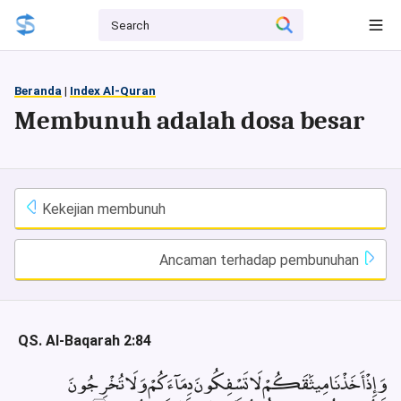
Beranda
|
Index Al-Quran
Membunuh adalah dosa besar
Kekejian membunuh
Ancaman terhadap pembunuhan
QS. Al-Baqarah 2:84
وَإِذْ أَخَذْنَا مِيثَٰقَكُمْ لَا تَسْفِكُونَ دِمَآءَكُمْ وَلَا تُخْرِجُونَ