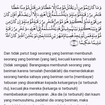
وَمَا كَانَ لِمُؤْمِنٍ أَن يَقْتُلَ مُؤْمِنًا إِلَّا خَطَـًٔا وَمَن قَتَلَ مُؤْمِنًا خَطَـًٔا
فَتَحْرِيرُ رَقَبَةٍ مُّؤْمِنَةٍ وَدِيَةٌ مُّسَلَّمَةٌ إِلَىٰٓ أَهْلِهِۦٓ إِلَّآ أَن يَصَّدَّقُوا۟ فَإِن كَانَ
مِن قَوْمٍ عَدُوٍّ لَّكُمْ وَهُوَ مُؤْمِنٌ فَتَحْرِيرُ رَقَبَةٍ مُّؤْمِنَةٍ وَإِن كَانَ مِن
قَوْمٍۭ بَيْنَكُمْ وَبَيْنَهُم مِّيثَٰقٌ فَدِيَةٌ مُّسَلَّمَةٌ إِلَىٰٓ أَهْلِهِۦ وَتَحْرِيرُ رَقَبَةٍ
مُّؤْمِنَةٍ فَمَن لَّمْ يَجِدْ فَصِيَامُ شَهْرَيْنِ مُتَتَابِعَيْنِ تَوْبَةً مِّنَ ٱللَّهِ وَكَانَ ٱللَّهُ
عَلِيمًا حَكِيمًا ﴿٩٢﴾
Dan tidak patut bagi seorang yang beriman membunuh
seorang yang beriman (yang lain), kecuali karena tersalah
(tidak sengaja). Barangsiapa membunuh seorang yang
beriman karena tersalah (hendaklah) dia memerdekakan
seorang hamba sahaya yang beriman serta (membayar)
tebusan yang diserahkan kepada keluarganya (si terbunuh
itu), kecuali jika mereka (keluarga si terbunuh)
membebaskan pembayaran. Jika dia (si terbunuh) dari kaum
yang memusuhimu, padahal dia orang beriman, maka