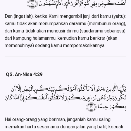
أَنفُسَكُم مِّن دِيَٰرِكُمْ ثُمَّ أَقْرَرْتُمْ وَأَنتُمْ تَشْهَدُونَ ﴿٨٤﴾
Dan (ingatlah), ketika Kami mengambil janji dari kamu (yaitu):
kamu tidak akan menumpahkan darahmu (membunuh orang),
dan kamu tidak akan mengusir dirimu (saudaramu sebangsa)
dari kampung halamanmu, kemudian kamu berikrar (akan
memenuhinya) sedang kamu mempersaksikannya.
QS. An-Nisa 4:29
يَٰٓأَيُّهَا ٱلَّذِينَ ءَامَنُوا۟ لَا تَأْكُلُوٓا۟ أَمْوَٰلَكُم بَيْنَكُم بِٱلْبَٰطِلِ إِلَّآ أَن
تَكُونَ تِجَٰرَةً عَن تَرَاضٍ مِّنكُمْ وَلَا تَقْتُلُوٓا۟ أَنفُسَكُمْ إِنَّ ٱللَّهَ كَانَ
بِكُمْ رَحِيمًا ﴿٢٩﴾
Hai orang-orang yang beriman, janganlah kamu saling
memakan harta sesamamu dengan jalan yang batil, kecuali