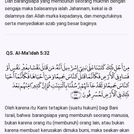
Dan barangsiapa yang membunuh seorang mukmin dengan
sengaja maka balasannya ialah Jahannam, kekal ia di
dalamnya dan Allah murka kepadanya, dan mengutukinya
serta menyediakan azab yang besar baginya.
QS. Al-Ma’idah 5:32
مِنْ أَجْلِ ذَٰلِكَ كَتَبْنَا عَلَىٰ بَنِىٓ إِسْرَٰٓءِيلَ أَنَّهُۥ مَن قَتَلَ نَفْسًۢا بِغَيْرِ نَفْسٍ أَوْ
فَسَادٍ فِى ٱلْأَرْضِ فَكَأَنَّمَا قَتَلَ ٱلنَّاسَ جَمِيعًا وَمَنْ أَحْيَاهَا فَكَأَنَّمَآ أَحْيَا
ٱلنَّاسَ جَمِيعًا وَلَقَدْ جَآءَتْهُمْ رُسُلُنَا بِٱلْبَيِّنَٰتِ ثُمَّ إِنَّ كَثِيرًا مِّنْهُم بَعْدَ
ذَٰلِكَ فِى ٱلْأَرْضِ لَمُسْرِفُونَ ﴿٣٢﴾
Oleh karena itu Kami tetapkan (suatu hukum) bagi Bani
Israil, bahwa: barangsiapa yang membunuh seorang manusia,
bukan karena orang itu (membunuh) orang lain, atau bukan
karena membuat kerusakan dimuka bumi, maka seakan-akan