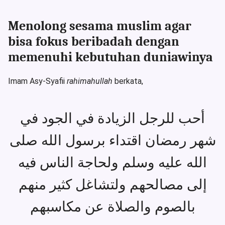
Menolong sesama muslim agar
bisa fokus beribadah dengan
memenuhi kebutuhan duniawinya
Imam Asy-Syafii
rahimahullah
berkata,
أحب للرجل الزيادة في الجود في
شهر رمضان اقتداء برسول الله صلى
الله عليه وسلم ولحاجة الناس فيه
إلى مصالحهم ولتشاغل كثير منهم
بالصوم والصلاة عن مكاسبهم