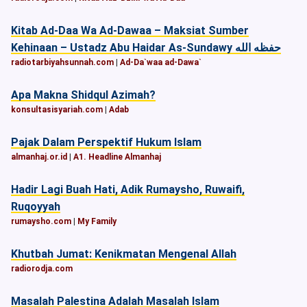
Kitab Ad-Daa Wa Ad-Dawaa – Maksiat Sumber
Kehinaan – Ustadz Abu Haidar As-Sundawy حفظه الله
radiotarbiyahsunnah.com
|
Ad-Da`waa ad-Dawa`
Apa Makna Shidqul Azimah?
konsultasisyariah.com
|
Adab
Pajak Dalam Perspektif Hukum Islam
almanhaj.or.id
|
A1. Headline Almanhaj
Hadir Lagi Buah Hati, Adik Rumaysho, Ruwaifi,
Ruqoyyah
rumaysho.com
|
My Family
Khutbah Jumat: Kenikmatan Mengenal Allah
radiorodja.com
Masalah Palestina Adalah Masalah Islam