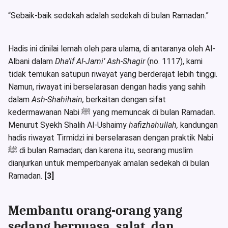
“Sebaik-baik sedekah adalah sedekah di bulan Ramadan.”
Hadis ini dinilai lemah oleh para ulama, di antaranya oleh Al-
Albani dalam
Dha’if Al-Jami’ Ash-Shagir
(no. 1117), kami
tidak temukan satupun riwayat yang berderajat lebih tinggi.
Namun, riwayat ini berselarasan dengan hadis yang sahih
dalam
Ash-
Shahihain,
berkaitan dengan sifat
kedermawanan Nabi ﷺ yang memuncak di bulan Ramadan.
Menurut Syekh Shalih Al-Ushaimy
hafizhahullah,
kandungan
hadis riwayat Tirmidzi ini berselarasan dengan praktik Nabi
ﷺ di bulan Ramadan; dan karena itu, seorang muslim
dianjurkan untuk memperbanyak amalan sedekah di bulan
Ramadan.
[3]
Membantu orang-orang yang
sedang berpuasa, salat, dan