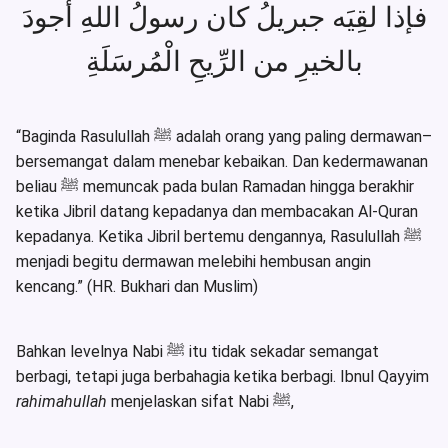
فإذا لقِيَه جبريلُ كان رسولُ اللهِ أجودَ
بالخيرِ من الرِّيحِ الْمُرسَلَةِ
“Baginda Rasulullah ﷺ adalah orang yang paling dermawan–
bersemangat dalam menebar kebaikan. Dan kedermawanan
beliau ﷺ memuncak pada bulan Ramadan hingga berakhir
ketika Jibril datang kepadanya dan membacakan Al-Quran
kepadanya. Ketika Jibril bertemu dengannya, Rasulullah ﷺ
menjadi begitu dermawan melebihi hembusan angin
kencang.” (HR. Bukhari dan Muslim)
Bahkan levelnya Nabi ﷺ itu tidak sekadar semangat
berbagi, tetapi juga berbahagia ketika berbagi. Ibnul Qayyim
rahimahullah
menjelaskan sifat Nabi ﷺ,