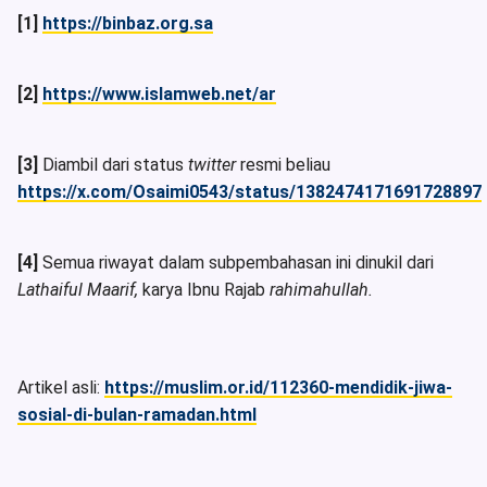
[1]
https://binbaz.org.sa
[2]
https://www.islamweb.net/ar
[3]
Diambil dari status
twitter
resmi beliau
https://x.com/Osaimi0543/status/1382474171691728897
[4]
Semua riwayat dalam subpembahasan ini dinukil dari
Lathaiful Maarif,
karya Ibnu Rajab
rahimahullah.
Artikel asli:
https://muslim.or.id/112360-mendidik-jiwa-
sosial-di-bulan-ramadan.html