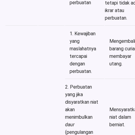
perbuatan
tetapi tidak a
ikrar atau
perbuatan.
1. Kewajiban
yang
Mengembali
maslahatnya
barang curia
tercapai
membayar
dengan
utang.
perbuatan.
2. Perbuatan
yang jika
disyaratkan niat
akan
Mensyaratk
menimbulkan
niat dalam
daur
berniat.
(pengulangan