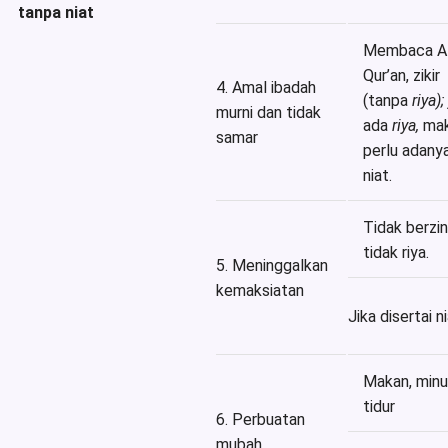
tanpa niat
Membaca A
Qur’an, zikir
4. Amal ibadah
(tanpa
riya);
murni dan tidak
ada
riya,
ma
samar
perlu adany
niat.
Tidak berzin
tidak riya.
5. Meninggalkan
kemaksiatan
Jika disertai ni
Makan, min
tidur
6. Perbuatan
mubah