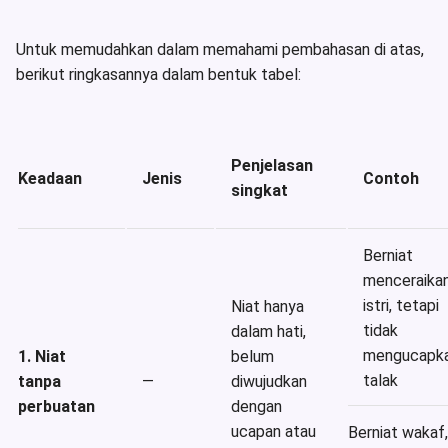
Untuk memudahkan dalam memahami pembahasan di atas,
berikut ringkasannya dalam bentuk tabel:
Penjelasan
Keadaan
Jenis
Contoh
singkat
Berniat
menceraika
istri, tetapi
Niat hanya
tidak
dalam hati,
mengucapk
1. Niat
belum
talak
tanpa
—
diwujudkan
perbuatan
dengan
ucapan atau
Berniat wakaf,