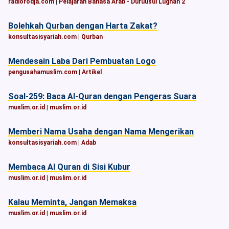
radiorodja.com
|
Pelajaran Bahasa Arab - Duruusul Lughah 2
Bolehkah Qurban dengan Harta Zakat?
konsultasisyariah.com
|
Qurban
Mendesain Laba Dari Pembuatan Logo
pengusahamuslim.com
|
Artikel
Soal-259: Baca Al-Quran dengan Pengeras Suara
muslim.or.id
|
muslim.or.id
Memberi Nama Usaha dengan Nama Mengerikan
konsultasisyariah.com
|
Adab
Membaca Al Quran di Sisi Kubur
muslim.or.id
|
muslim.or.id
Kalau Meminta, Jangan Memaksa
muslim.or.id
|
muslim.or.id