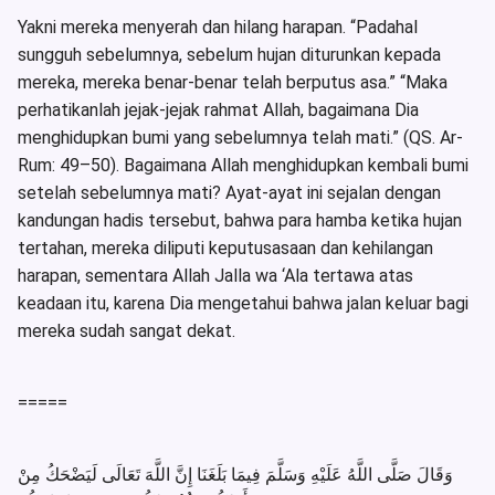
Yakni mereka menyerah dan hilang harapan. “Padahal
sungguh sebelumnya, sebelum hujan diturunkan kepada
mereka, mereka benar-benar telah berputus asa.” “Maka
perhatikanlah jejak-jejak rahmat Allah, bagaimana Dia
menghidupkan bumi yang sebelumnya telah mati.” (QS. Ar-
Rum: 49–50). Bagaimana Allah menghidupkan kembali bumi
setelah sebelumnya mati? Ayat-ayat ini sejalan dengan
kandungan hadis tersebut, bahwa para hamba ketika hujan
tertahan, mereka diliputi keputusasaan dan kehilangan
harapan, sementara Allah Jalla wa ‘Ala tertawa atas
keadaan itu, karena Dia mengetahui bahwa jalan keluar bagi
mereka sudah sangat dekat.
=====
وَقَالَ صَلَّى اللَّهُ عَلَيْهِ وَسَلَّمَ فِيمَا بَلَغَنَا إِنَّ اللَّهَ تَعَالَى لَيَضْحَكُ مِنْ