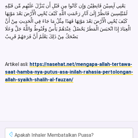
يَعْنِي آيِسِيْنَ قَانِطِيْنَ وَإِن كَانُوا مِن قَبْلِ أَن يُنَزَّلَ عَلَيْهِم مِّن قَبْلِهِ
لَمُبْلِسِينَ فَانظُرْ إِلَىٰ آثَارِ رَحْمَتِ اللَّهِ كَيْفَ يُحْيِي الْأَرْضَ بَعْدَ مَوْتِهَا
كَيْفَ يُحْيِي الْأَرْضَ بَعْدَ مَوْتِهَا فَهَذَا مِثْلُ مَا جَاءَ فِي الْحَدِيثِ مِنْ أَنَّ
الْعِبَادَ إِذَا انْحَبَسَ الْمَطَرُ يَحْصُلُ عِنْدَهُمْ يَأْسٌ وَقُنُوطٌ وَاللَّهُ جَلَّ وَعَلَا
يَضْحَكُ مِنْ ذَلِكَ يَعْلَمُ أَنَّ فَرَجَهُمْ قَرِيبٌ
Artikel asli:
https://nasehat.net/mengapa-allah-tertawa-
saat-hamba-nya-putus-asa-inilah-rahasia-pertolongan-
allah-syaikh-shalih-al-fauzan/
Apakah Inhaler Membatalkan Puasa?