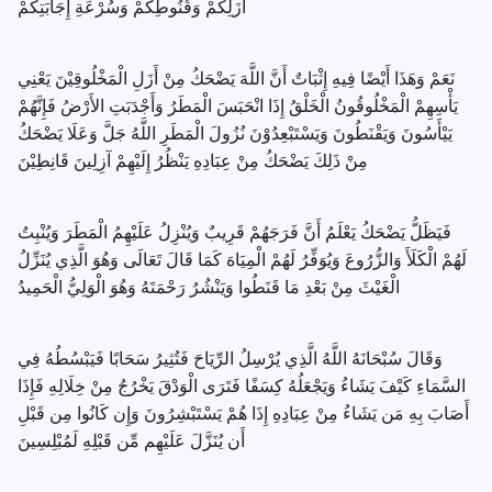
أَزَلِكُمْ وَقُنُوطِكُمْ وَسُرْعَةِ إِجَابَتِكُمْ
نَعَمْ وَهَذَا أَيْضًا فِيهِ إِثْبَاتٌ أَنَّ اللَّهَ يَضْحَكُ مِنْ أَزَلِ الْمَخْلُوقِيْنَ يَعْنِي
يَأْسِهِمْ الْمَخْلُوقُونُ الْخَلْقُ إِذَا انْحَبَسَ الْمَطَرُ وَأَجْدَبَتِ الأَرْضُ فَإِنَّهُمْ
يَيْأَسُونَ وَيَقْنَطُونَ وَيَسْتَبْعِدُوْنَ نُزُولَ الْمَطَرِ اللَّهُ جَلَّ وَعَلَا يَضْحَكُ
مِنْ ذَلِكَ يَضْحَكُ مِنْ عِبَادِهِ يَنْظُرُ إِلَيْهِمْ آزِلِينَ قَانِطِيْنَ
فَيَظَلُّ يَضْحَكُ يَعْلَمُ أَنَّ فَرَجَهُمْ قَرِيبٌ وَيُنْزِلُ عَلَيْهِمُ الْمَطَرَ وَيُنْبِتُ
لَهُمْ الْكَلَأَ وَالزُّرُوعَ وَيُوَفِّرُ لَهُمْ الْمِيَاهَ كَمَا قَالَ تَعَالَى وَهُوَ الَّذِي يُنَزِّلُ
الْغَيْثَ مِنْ بَعْدِ مَا قَنَطُوا وَيَنْشُرُ رَحْمَتَهُ وَهُوَ الْوَلِيُّ الْحَمِيدُ
وَقَالَ سُبْحَانَهُ اللَّهُ الَّذِي يُرْسِلُ الرِّيَاحَ فَتُثِيرُ سَحَابًا فَيَبْسُطُهُ فِي
السَّمَاءِ كَيْفَ يَشَاءُ وَيَجْعَلُهُ كِسَفًا فَتَرَى الْوَدْقَ يَخْرُجُ مِنْ خِلَالِهِ فَإِذَا
أَصَابَ بِهِ مَن يَشَاءُ مِنْ عِبَادِهِ إِذَا هُمْ يَسْتَبْشِرُونَ وَإِن كَانُوا مِن قَبْلِ
أَن يُنَزَّلَ عَلَيْهِم مِّن قَبْلِهِ لَمُبْلِسِينَ