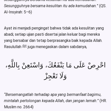
Sesungguhnya bersama kesulitan itu ada kemudahan.”
(QS.
Al-Insyirah: 5–6)
Ayat ini menjadi pengingat bahwa tidak ada kesulitan yang
abadi; setiap ujian pasti disertai jalan keluar bagi mereka
yang bersabar dan tetap berprasangka baik kepada Allah.
Rasulullah ﷺ juga menegaskan dalam sabdanya,
احْرِصْ عَلَى مَا يَنْفَعُكَ، وَاسْتَعِنْ بِاللَّهِ،
وَلَا تَعْجِزْ
“Bersemangatlah terhadap apa yang bermanfaat bagimu,
mintalah pertolongan kepada Allah, dan jangan lemah.”
(HR.
Muslim no. 2664)