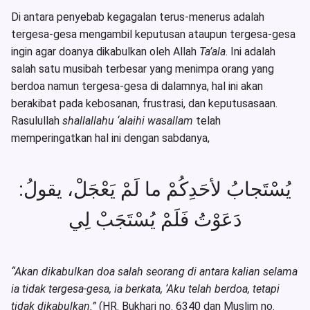
Di antara penyebab kegagalan terus-menerus adalah
tergesa-gesa mengambil keputusan ataupun tergesa-gesa
ingin agar doanya dikabulkan oleh Allah
Ta’ala
. Ini adalah
salah satu musibah terbesar yang menimpa orang yang
berdoa namun tergesa-gesa di dalamnya, hal ini akan
berakibat pada kebosanan, frustrasi, dan keputusasaan.
Rasulullah
shallallahu ‘alaihi wasallam
telah
memperingatkan hal ini dengan sabdanya,
يُسْتَجابُ لأحَدِكُمْ ما لَمْ يَعْجَلْ، يقولُ:
دَعَوْتُ فَلَمْ يُسْتَجَبْ لِي
“Akan dikabulkan doa salah seorang di antara kalian selama
ia tidak tergesa-gesa, ia berkata, ‘Aku telah berdoa, tetapi
tidak dikabulkan.”
(HR. Bukhari no. 6340 dan Muslim no.