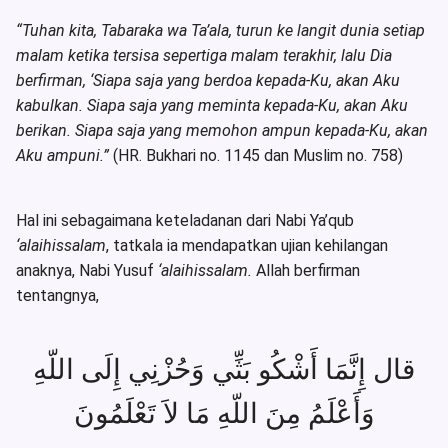
“Tuhan kita, Tabaraka wa Ta’ala, turun ke langit dunia setiap
malam ketika tersisa sepertiga malam terakhir, lalu Dia
berfirman, ‘Siapa saja yang berdoa kepada-Ku, akan Aku
kabulkan. Siapa saja yang meminta kepada-Ku, akan Aku
berikan. Siapa saja yang memohon ampun kepada-Ku, akan
Aku ampuni.”
(HR. Bukhari no. 1145 dan Muslim no. 758)
Hal ini sebagaimana keteladanan dari Nabi Ya’qub
‘alaihissalam
, tatkala ia mendapatkan ujian kehilangan
anaknya, Nabi Yusuf
‘alaihissalam.
Allah berfirman
tentangnya,
قال إِنَّمَا أَشْكُو بَثِّي وَحُزْنِي إِلَى اللّهِ
وَأَعْلَمُ مِنَ اللّهِ مَا لاَ تَعْلَمُونَ