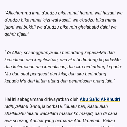
“
Allaahumma innii a’uudzu bika minal hammi wal hazani wa
a’uudzu bika minal ‘ajzi wal kasali, wa a’uudzu bika minal
jubni wal bukhli wa a’uudzu bika min ghalabatid daini wa
qahrir rijaal.
”
“
Ya Allah, sesungguhnya aku berlindung kepada-Mu dari
kesedihan dan kegelisahan, dan aku berlindung kepada-Mu
dari kelemahan dan kemalasan, dan aku berlindung kepada-
Mu dari sifat pengecut dan kikir, dan aku berlindung
kepada-Mu dari lilitan utang dan penindasan orang lain.”
Hal ini sebagaimana diriwayatkan oleh
Abu Sa’id Al-Khudri
radhiyallahu ‘anhu
, ia berkata,
“Suatu hari, Rasulullah
shallallahu ‘alaihi wasallam masuk ke masjid, dan di sana
ada seorang Anshar yang bernama Abu Umamah. Beliau