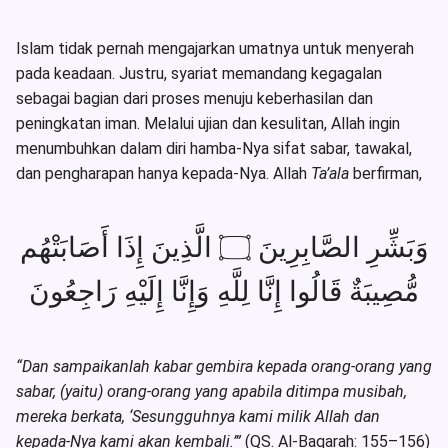
Islam tidak pernah mengajarkan umatnya untuk menyerah
pada keadaan. Justru, syariat memandang kegagalan
sebagai bagian dari proses menuju keberhasilan dan
peningkatan iman. Melalui ujian dan kesulitan, Allah ingin
menumbuhkan dalam diri hamba-Nya sifat sabar, tawakal,
dan pengharapan hanya kepada-Nya. Allah
Ta’ala
berfirman,
وَبَشِّرِ الصَّابِرِينَ ۝ الَّذِينَ إِذَا أَصَابَتْهُم
مُّصِيبَةٌ قَالُوا إِنَّا لِلَّهِ وَإِنَّا إِلَيْهِ رَاجِعُونَ
“Dan sampaikanlah kabar gembira kepada orang-orang yang
sabar, (yaitu) orang-orang yang apabila ditimpa musibah,
mereka berkata, ‘Sesungguhnya kami milik Allah dan
kepada-Nya kami akan kembali.’”
(QS. Al-Baqarah: 155–156)