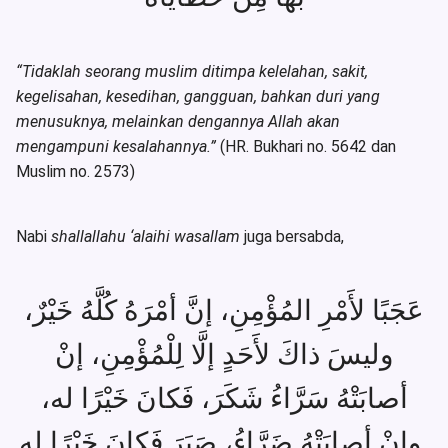
“Tidaklah seorang muslim ditimpa kelelahan, sakit,
kegelisahan, kesedihan, gangguan, bahkan duri yang
menusuknya, melainkan dengannya Allah akan
mengampuni kesalahannya.”
(HR. Bukhari no. 5642 dan
Muslim no. 2573)
Nabi
shallallahu ‘alaihi wasallam
juga bersabda,
عَجَبًا لأَمْرِ المُؤْمِنِ، إنَّ أمْرَهُ كُلَّهُ خَيْرٌ،
وليسَ ذاكَ لأَحَدٍ إلَّا لِلْمُؤْمِنِ، إنْ
أصابَتْهُ سَرَّاءُ شَكَرَ، فَكانَ خَيْرًا له،
وإنْ أصابَتْهُ ضَرَّاءُ، صَبَرَ فَكانَ خَيْرًا له.