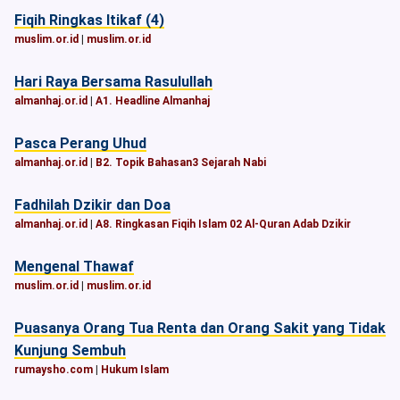
Fiqih Ringkas Itikaf (4)
muslim.or.id
|
muslim.or.id
Hari Raya Bersama Rasulullah
almanhaj.or.id
|
A1. Headline Almanhaj
Pasca Perang Uhud
almanhaj.or.id
|
B2. Topik Bahasan3 Sejarah Nabi
Fadhilah Dzikir dan Doa
almanhaj.or.id
|
A8. Ringkasan Fiqih Islam 02 Al-Quran Adab Dzikir
Mengenal Thawaf
muslim.or.id
|
muslim.or.id
Puasanya Orang Tua Renta dan Orang Sakit yang Tidak
Kunjung Sembuh
rumaysho.com
|
Hukum Islam