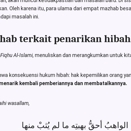
dah, akan muncul ketidakpastian dan masalah baru. Di si
kan. Oleh karena itu, para ulama dari empat mazhab bes
api masalah ini.
hab terkait penarikan hibah
-Fiqhu Al-Islami,
menuliskan dan merangkumkan untuk kita 
a konsekuensi hukum hibah: hak kepemilikan orang yang 
 menarik kembali pemberiannya dan membatalkannya.
laihi wasallam,
الواهبُ أحقُّ بهبتِه ما لم يُثبْ منها