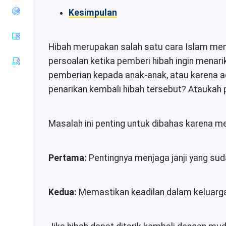
Tirmiziy
Kesimpulan
Sunan an-
Nasaiy
Sunan Ibnu
Hibah merupakan salah satu cara Islam men
Majah
persoalan ketika pemberi hibah ingin menar
Muwatha
pemberian kepada anak-anak, atau karena 
Imam
Malik
penarikan kembali hibah tersebut? Ataukah
Musnad
Imam
Ahmad
Masalah ini penting untuk dibahas karena m
Sunan Ad-
Darimiy
Pertama:
Pentingnya menjaga janji yang sud
Musnad
Imam
Syafii
Kedua:
Memastikan keadilan dalam keluar
Riyadhus
Shalihin