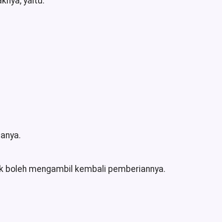
nya, yaitu:
danya.
tidak boleh mengambil kembali pemberiannya.