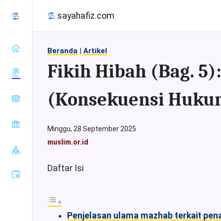
sayahafiz.com
Beranda
|
Artikel
Fikih Hibah (Bag. 5
(Konsekuensi Huku
almanhaj.or.id
konsultasisyariah.com
Baca Al-
majalahassunnah.net
Minggu, 28 September 2025
Quran
muslim.or.id
muslim.or.id
Tafsir Al-
Sahih Al-
nasehat.net
Quran
Bukhari
radiorodja.com
Index Al-
Daftar Isi
Sahih Al-
Quran
rumaysho.com
Muslim
Sunan Abu
Dawud
Penjelasan ulama mazhab terkait pena
Sunan at-