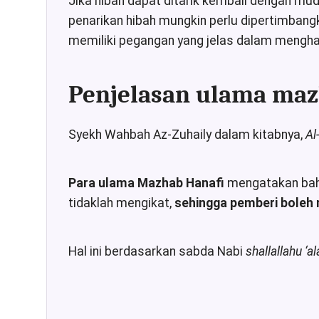
Jika hibah dapat ditarik kembali dengan mu
penarikan hibah mungkin perlu dipertimbang
memiliki pegangan yang jelas dalam menghad
Penjelasan ulama maz
Syekh Wahbah Az-Zuhaily dalam kitabnya,
Al
Para ulama Mazhab Hanafi
mengatakan bahw
tidaklah mengikat,
sehingga pemberi boleh
Hal ini berdasarkan sabda Nabi
shallallahu ‘a