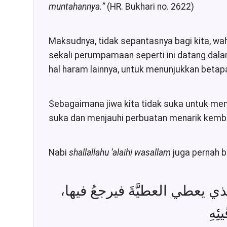
muntahannya.
”
(HR. Bukhari no. 2622)
Maksudnya, tidak sepantasnya bagi kita, wah
sekali perumpamaan seperti ini datang dal
hal haram lainnya, untuk menunjukkan betap
Sebagaimana jiwa kita tidak suka untuk mem
suka dan menjauhi perbuatan menarik kemba
Nabi
shallallahu ‘alaihi wasallam
juga pernah b
 الَّذي يعطي العطيَّةَ فيرجعُ فيها
ِهِ