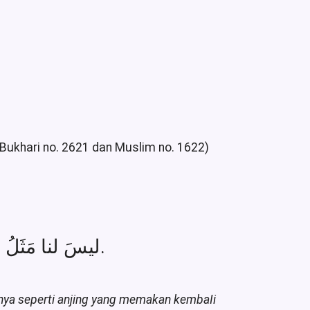
 Bukhari no. 2621 dan Muslim no. 1622)
ليسَ لنا مَثَلُ السَّوْءِ، الذي يَعُودُ في هِبَتِهِ كالكَلْبِ يَرْجِعُ في قَيْئِهِ.
nya seperti anjing yang memakan kembaIi