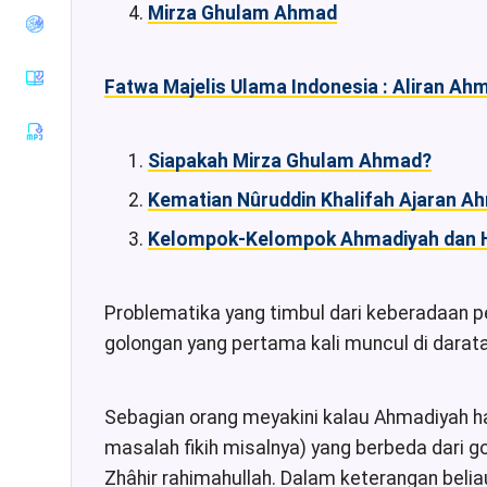
Mirza Ghulam Ahmad
Tirmiziy
Sunan an-
Nasaiy
Fatwa Majelis Ulama Indonesia : Aliran Ah
Sunan Ibnu
Majah
Muwatha
Siapakah Mirza Ghulam Ahmad?
Imam
Malik
Kematian Nûruddin Khalifah Ajaran A
Musnad
Kelompok-Kelompok Ahmadiyah dan 
Imam
Ahmad
Sunan Ad-
Problematika yang timbul dari keberadaan p
Darimiy
golongan yang pertama kali muncul di darat
Musnad
Imam
Syafii
Sebagian orang meyakini kalau Ahmadiyah h
Riyadhus
Shalihin
masalah fikih misalnya) yang berbeda dari gol
Zhâhir rahimahullah. Dalam keterangan beli