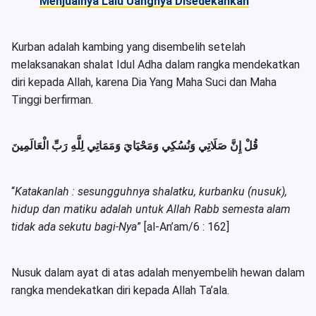
Menjualnya Lalu Uangnya Disedekahkan
Kurban adalah kambing yang disembelih setelah
melaksanakan shalat Idul Adha dalam rangka mendekatkan
diri kepada Allah, karena Dia Yang Maha Suci dan Maha
Tinggi berfirman.
قُلْ إِنَّ صَلَاتِي وَنُسُكِي وَمَحْيَايَ وَمَمَاتِي لِلَّهِ رَبِّ الْعَالَمِينَ
“
Katakanlah : sesungguhnya shalatku, kurbanku (nusuk),
hidup dan matiku adalah untuk Allah Rabb semesta alam
tidak ada sekutu bagi-Nya
” [al-An’am/6 : 162]
Nusuk dalam ayat di atas adalah menyembelih hewan dalam
rangka mendekatkan diri kepada Allah Ta’ala.