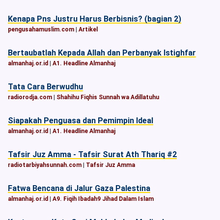
Kenapa Pns Justru Harus Berbisnis? (bagian 2)
pengusahamuslim.com
|
Artikel
Bertaubatlah Kepada Allah dan Perbanyak Istighfar
almanhaj.or.id
|
A1. Headline Almanhaj
Tata Cara Berwudhu
radiorodja.com
|
Shahihu Fiqhis Sunnah wa Adillatuhu
Siapakah Penguasa dan Pemimpin Ideal
almanhaj.or.id
|
A1. Headline Almanhaj
Tafsir Juz Amma - Tafsir Surat Ath Thariq #2
radiotarbiyahsunnah.com
|
Tafsir Juz Amma
Fatwa Bencana di Jalur Gaza Palestina
almanhaj.or.id
|
A9. Fiqih Ibadah9 Jihad Dalam Islam