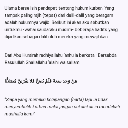
Ulama berselisih pendapat tentang hukum kurban. Yang
tampak paling rajih (tepat) dari dalil-dalil yang beragam
adalah hukumnya wajib. Berikut ini akan aku sebutkan
untukmu -wahai saudaraku muslim- beberapa hadits yang
dijadikan sebagai dalil oleh mereka yang mewajibkan :
Dari Abu Hurairah radhiyallahu ‘anhu ia berkata : Bersabda
Rasulullah Shallallahu ‘alaihi wa sallam.
مَنْ وَجَدَ سَعَةً فَلَمْ يُضَحِّ فَلا يَقْرَبَنَّ مُصَلاَّنَا
“
Siapa yang memiliki kelapangan (harta) tapi ia tidak
menyembelih kurban maka jangan sekali-kali ia mendekati
mushalla kami
“