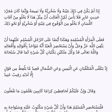
إِذَا لَمْ يَكُنْ فِي ذَلِكَ غِيْبَةٌ وَلَا سُخْرِيَّةٌ وَلَا نَمِيمَةٌ وَإِنَّمَا كَانَ مُجَرَّدَ
حَدِيثٍ عَابِرٍ فَلَا بَأْسَ لَكِنَّ الْغَالِبَ أَنَّ مِثْلَ هَذَا لَا يَخْلُو مِنْ آفَاتِ
اللِّسَانِ لَا يَخْلُو مِنَ الْوُقُوعِ فِي غِيْبَةٍ أَوْ سُخْرِيَّةٍ أَوْ نَحْوِ ذَلِكَ
فَعَلَى الْمَرْأَةِ الْمُسْلِمَةِ وَهَكَذَا أَيْضًا عَلَى الرَّجُلِ الْمُسْلِمِ عَلَيْهِمَا أَنْ
يَتَّقِيَ اللَّهَ عَزَّ وَجَلَّ وَأَنْ يَسْتَحْضِرَ الْعَبْدُ أَنَّهُ مُؤَاخَذٌ بِأَقْوَالِهِ وَأَفْعَالِهِ
وَاللَّهُ تَعَالَى قَدْ وَكَّلَ مَلَكَيْنِ يَكْتُبَانِ كُلَّ شَيْءٍ كَمَا قَالَ سُبْحَانَهُ
إِذْ يَتَلَقَّى الْمُتَلَقِّيَانِ عَنِ الْيَمِينِ وَعَنِ الشِّمَالِ قَعِيدٌ مَّا يَلْفِظُ مِن قَوْلٍ
إِلَّا لَدَيْهِ رَقِيبٌ عَتِيدٌ
وَقَالَ وَإِنَّ عَلَيْكُمْ لَحَافِظِينَ كِرَامًا كَاتِبِينَ يَعْلَمُونَ مَا تَفْعَلُونَ
فَلْيَسْتَحْضِرِ الْمُسْلِمُ هَذَا وَأَنَّ كُلَّ شَيْءٍ مَكْتُوبٌ عَلَيْهِ وَسَيُوَاجِهُ بِهِ