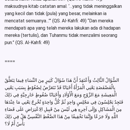
maksudnya kitab catatan amal. ‘…yang tidak meninggalkan
yang kecil dan tidak (pula) yang besar, melainkan ia
mencatat semuanya…’” (QS. Al-Kahfi: 49) “Dan mereka
mendapati apa yang telah mereka lakukan ada di hadapan
mereka (tertulis), dan Tuhanmu tidak menzalimi seorang
pun.” (QS. Al-Kahfi: 49)
====
السُّؤَالُ الثَّالِثُ وَأَعْتَقِدُ أَنَّ هَذَا سُؤَالُ كَثِيرٍ مِنَ النِّسَاءِ فِيمَا يَتَعَلَّقُ
بِالْفَضْفَضَةِ يَعْنِي الْمَرْأَةُ أَحْيَانًا قَدْ تَتَعَرَّضُ لِضُغُوْطٍ بِسَبَبِ يَعْنِي
الْمَعِيشَةِ مَعَ الزَّوْجِ وَمَعَ الْأَوْلَادِ وَأَحْيَانًا ضُغُوطٍ خَارِجِيَّةٍ فِي ذَلِكَ
فَتَجِدُ يَجْلِسُونَ فِي مَجْلِسٍ وَاحِدٍ ثُمَّ كُلُّ وَاحِدَةٍ تُخْرِجُ يَعْنِي مَا عِنْدَهَا
مِنَ الْمَشَاكِلِ وَإِلَى آخِرِهِ هِي لَيْسَ مِنْ قَبِيلِ الِاعْتِرَاضِ عَلَى قَضَاءِ
اللَّهِ وَلَا جَزَعًا وَإِنَّمَا تَخْفِيفًا مِنْ هَذَا الضَّغْطِ النَّفْسِيِّ هَلْ فِي ذَلِكَ
بَأْسٌ أَمْ لَا؟