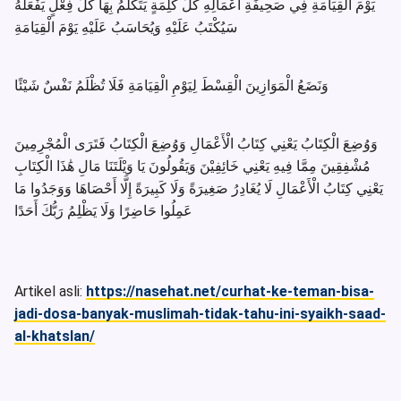
يَوْمَ الْقِيَامَةِ فِي صَحِيفَةِ أَعْمَالِهِ كُلُّ كَلِمَةٍ يَتَكَلَّمُ بِهَا كُلُّ فِعْلٍ يَفْعَلُهُ
سَيُكْتَبُ عَلَيْهِ وَيُحَاسَبُ عَلَيْهِ يَوْمَ الْقِيَامَةِ
وَنَضَعُ الْمَوَازِينَ الْقِسْطَ لِيَوْمِ الْقِيَامَةِ فَلَا تُظْلَمُ نَفْسٌ شَيْئًا
وَوُضِعَ الْكِتَابُ يَعْنِي كِتَابُ الْأَعْمَالِ وَوُضِعَ الْكِتَابُ فَتَرَى الْمُجْرِمِينَ
مُشْفِقِينَ مِمَّا فِيهِ يَعْنِي خَائِفِيْنَ وَيَقُولُونَ يَا وَيْلَتَنَا مَالِ هَٰذَا الْكِتَابِ
يَعْنِي كِتَابُ الْأَعْمَالِ لَا يُغَادِرُ صَغِيرَةً وَلَا كَبِيرَةً إِلَّا أَحْصَاهَا وَوَجَدُوا مَا
عَمِلُوا حَاضِرًا وَلَا يَظْلِمُ رَبُّكَ أَحَدًا
Artikel asli:
https://nasehat.net/curhat-ke-teman-bisa-
jadi-dosa-banyak-muslimah-tidak-tahu-ini-syaikh-saad-
al-khatslan/