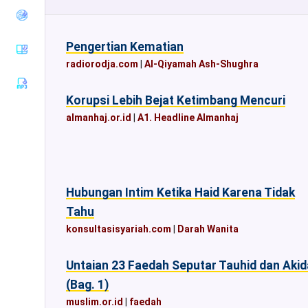
Tirmiziy
Sunan an-
Nasaiy
Pengertian Kematian
Sunan Ibnu
radiorodja.com
|
Al-Qiyamah Ash-Shughra
Majah
Muwatha
Korupsi Lebih Bejat Ketimbang Mencuri
Imam
almanhaj.or.id
|
A1. Headline Almanhaj
Malik
Musnad
Imam
Ahmad
Sunan Ad-
Hubungan Intim Ketika Haid Karena Tidak
Darimiy
Tahu
Musnad
konsultasisyariah.com
|
Darah Wanita
Imam
Syafii
Untaian 23 Faedah Seputar Tauhid dan Aki
Riyadhus
Shalihin
(Bag. 1)
muslim.or.id
|
faedah