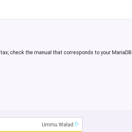
ntax; check the manual that corresponds to your MariaDB s
Ummu Walad