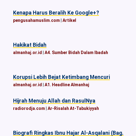
Kenapa Harus Beralih Ke Google+?
pengusahamuslim.com
|
Artikel
Hakikat Bidah
almanhaj.or.id
|
A4. Sumber Bidah Dalam Ibadah
Korupsi Lebih Bejat Ketimbang Mencuri
almanhaj.or.id
|
A1. Headline Almanhaj
Hijrah Menuju Allah dan RasulNya
radiorodja.com
|
Ar-Risalah At-Tabukiyyah
Biografi Ringkas Ibnu Hajar Al-Asqalani (Bag.