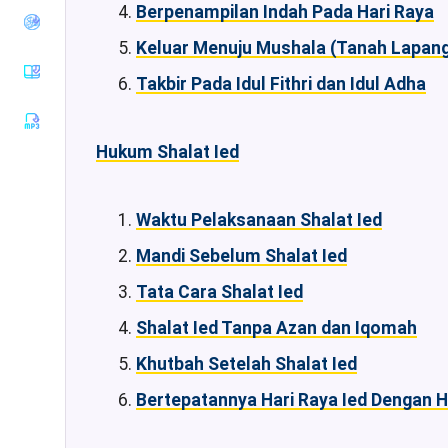
Berpenampilan Indah Pada Hari Raya
Tirmiziy
Sunan an-
Keluar Menuju Mushala (Tanah Lapang 
Nasaiy
Takbir Pada Idul Fithri dan Idul Adha
Sunan Ibnu
Majah
Muwatha
Hukum Shalat Ied
Imam
Malik
Musnad
Waktu Pelaksanaan Shalat Ied
Imam
Ahmad
Mandi Sebelum Shalat Ied
Sunan Ad-
Tata Cara Shalat Ied
Darimiy
Musnad
Shalat Ied Tanpa Azan dan Iqomah
Imam
Syafii
Khutbah Setelah Shalat Ied
Riyadhus
Bertepatannya Hari Raya Ied Dengan H
Shalihin