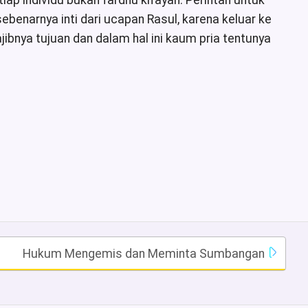
p individu bukan fardhu kifayah. Perintah untuk
sebenarnya inti dari ucapan Rasul, karena keluar ke
bnya tujuan dan dalam hal ini kaum pria tentunya
Hukum Mengemis dan Meminta Sumbangan