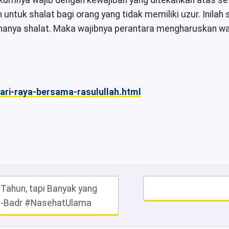
umnya wajib dengan kewajiban yang ditekankan atas setia
untuk shalat bagi orang yang tidak memiliki uzur. Inilah 
anya shalat. Maka wajibnya perantara mengharuskan waji
hari-raya-bersama-rasulullah.html
Tahun, tapi Banyak yang
al-Badr #NasehatUlama