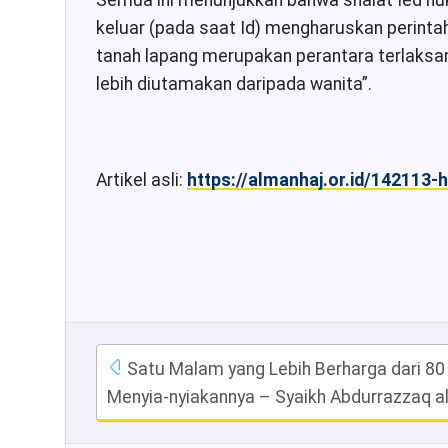
Semua ini menunjukkan bahwa shalat Ied huk
keluar (pada saat Id) mengharuskan perintah 
tanah lapang merupakan perantara terlaksan
lebih diutamakan daripada wanita”.
Artikel asli:
https://almanhaj.or.id/142113-
Satu Malam yang Lebih Berharga dari 80 
Menyia-nyiakannya – Syaikh Abdurrazzaq 