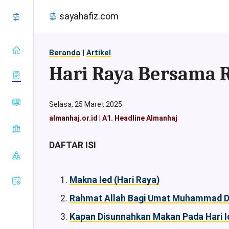
sayahafiz.com
Beranda
|
Artikel
Hari Raya Bersama 
almanhaj.or.id
Selasa, 25 Maret 2025
konsultasisyariah.com
almanhaj.or.id
|
A1. Headline Almanhaj
Baca Al-
majalahassunnah.net
Quran
muslim.or.id
DAFTAR ISI
Tafsir Al-
Sahih Al-
nasehat.net
Quran
Bukhari
radiorodja.com
Index Al-
Sahih Al-
Makna Ied (Hari Raya)
Quran
rumaysho.com
Muslim
Rahmat Allah Bagi Umat Muhammad D
Sunan Abu
Dawud
Kapan Disunnahkan Makan Pada Hari Idu
Sunan at-