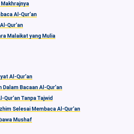
 Makhrajnya
baca Al-Qur’an
Al-Qur’an
a Malaikat yang Mulia
yat Al-Qur’an
n Dalam Bacaan Al-Qur’an
Qur’an Tanpa Tajwid
zhim Selesai Membaca Al-Qur’an
mbawa Mushaf