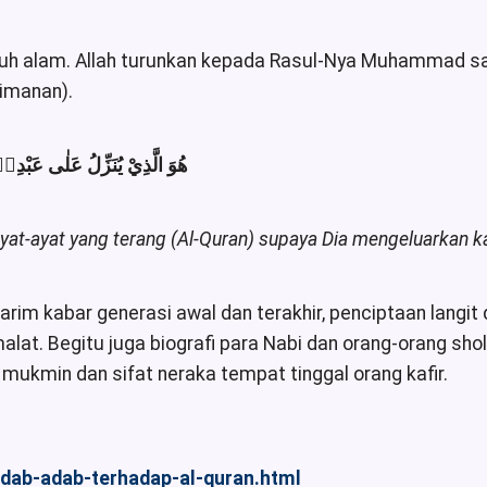
ruh alam. Allah turunkan kepada Rasul-Nya Muhammad sal
imanan).
هُوَ الَّذِيْ يُنَزِّلُ عَلٰى عَبْدِ
at-ayat yang terang (Al-Quran) supaya Dia mengeluarkan k
Karim kabar generasi awal dan terakhir, penciptaan langi
at. Begitu juga biografi para Nabi dan orang-orang shol
 mukmin dan sifat neraka tempat tinggal orang kafir.
adab-adab-terhadap-al-quran.html