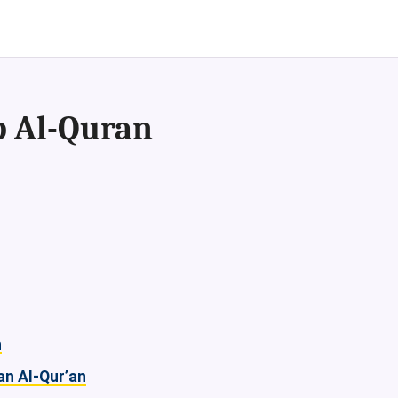
 Al-Quran
n
n Al-Qur’an