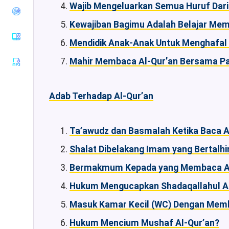
Wajib Mengeluarkan Semua Huruf Dari
Tirmiziy
Sunan an-
Kewajiban Bagimu Adalah Belajar Mem
Nasaiy
Mendidik Anak-Anak Untuk Menghafal 
Sunan Ibnu
Majah
Mahir Membaca Al-Qur’an Bersama Par
Muwatha
Imam
Malik
Adab Terhadap Al-Qur’an
Musnad
Imam
Ahmad
Ta’awudz dan Basmalah Ketika Baca A
Sunan Ad-
Shalat Dibelakang Imam yang Bertalhi
Darimiy
Musnad
Bermakmum Kepada yang Membaca Al-
Imam
Syafii
Hukum Mengucapkan Shadaqallahul A
Riyadhus
Masuk Kamar Kecil (WC) Dengan Me
Shalihin
Hukum Mencium Mushaf Al-Qur’an?