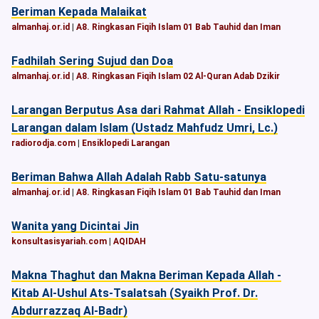
Beriman Kepada Malaikat
almanhaj.or.id
|
A8. Ringkasan Fiqih Islam 01 Bab Tauhid dan Iman
Fadhilah Sering Sujud dan Doa
almanhaj.or.id
|
A8. Ringkasan Fiqih Islam 02 Al-Quran Adab Dzikir
Larangan Berputus Asa dari Rahmat Allah - Ensiklopedi
Larangan dalam Islam (Ustadz Mahfudz Umri, Lc.)
radiorodja.com
|
Ensiklopedi Larangan
Beriman Bahwa Allah Adalah Rabb Satu-satunya
almanhaj.or.id
|
A8. Ringkasan Fiqih Islam 01 Bab Tauhid dan Iman
Wanita yang Dicintai Jin
konsultasisyariah.com
|
AQIDAH
Makna Thaghut dan Makna Beriman Kepada Allah -
Kitab Al-Ushul Ats-Tsalatsah (Syaikh Prof. Dr.
Abdurrazzaq Al-Badr)