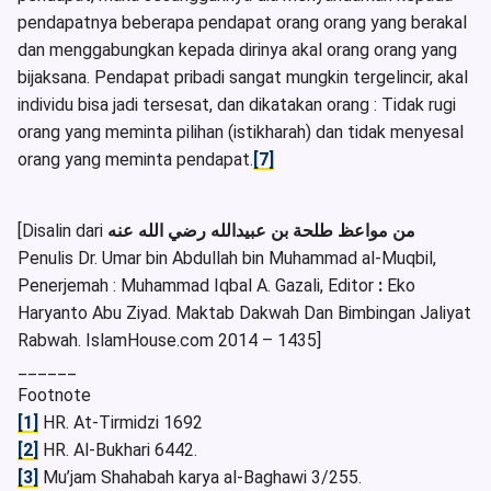
pendapatnya beberapa pendapat orang orang yang berakal
dan menggabungkan kepada dirinya akal orang orang yang
bijaksana. Pendapat pribadi sangat mungkin tergelincir, akal
individu bisa jadi tersesat, dan dikatakan orang : Tidak rugi
orang yang meminta pilihan (istikharah) dan tidak menyesal
orang yang meminta pendapat.
[7]
[Disalin dari
من مواعظ طلحة بن عبيدالله رضي الله عنه
Penulis Dr. Umar bin Abdullah bin Muhammad al-Muqbil,
Penerjemah : Muhammad Iqbal A. Gazali, Editor
:
Eko
Haryanto Abu Ziyad. Maktab Dakwah Dan Bimbingan Jaliyat
Rabwah. IslamHouse.com 2014 – 1435]
______
Footnote
[1]
HR. At-Tirmidzi 1692
[2]
HR. Al-Bukhari 6442.
[3]
Mu’jam Shahabah karya al-Baghawi 3/255.