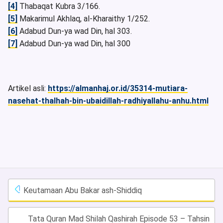
[4]
Thabaqat Kubra 3/166.
[5]
Makarimul Akhlaq, al-Kharaithy 1/252.
[6]
Adabud Dun-ya wad Din, hal 303.
[7]
Adabud Dun-ya wad Din, hal 300
Artikel asli:
https://almanhaj.or.id/35314-mutiara-
nasehat-thalhah-bin-ubaidillah-radhiyallahu-anhu.html
Keutamaan Abu Bakar ash-Shiddiq
Tata Quran Mad Shilah Qashirah Episode 53 – Tahsin