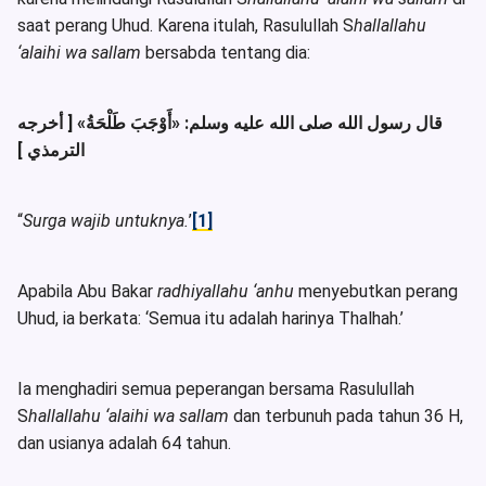
saat perang Uhud. Karena itulah, Rasulullah S
hallallahu
‘alaihi wa sallam
bersabda tentang dia:
قال رسول الله صلى الله عليه وسلم: «أَوْجَبَ طَلْحَةُ» [ أخرجه
الترمذي ]
“
Surga wajib untuknya.
’
[1]
Apabila Abu Bakar
radhiyallahu ‘anhu
menyebutkan perang
Uhud, ia berkata: ‘Semua itu adalah harinya Thalhah.’
Ia menghadiri semua peperangan bersama Rasulullah
S
hallallahu ‘alaihi wa sallam
dan terbunuh pada tahun 36 H,
dan usianya adalah 64 tahun.