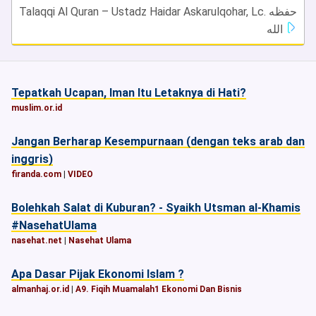
Talaqqi Al Quran – Ustadz Haidar Askarulqohar, Lc. حفظه
الله
Tepatkah Ucapan, Iman Itu Letaknya di Hati?
muslim.or.id
Jangan Berharap Kesempurnaan (dengan teks arab dan
inggris)
firanda.com
|
VIDEO
Bolehkah Salat di Kuburan? - Syaikh Utsman al-Khamis
#NasehatUlama
nasehat.net
|
Nasehat Ulama
Apa Dasar Pijak Ekonomi Islam ?
almanhaj.or.id
|
A9. Fiqih Muamalah1 Ekonomi Dan Bisnis