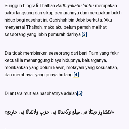
Sungguh biografi Thalhah
Radhiyallahu ‘anhu
merupakan
saksi langsung dari sikap pemurahnya dan merupakan bukti
hidup bagi nasehat ini. Qabishah bin Jabir berkata: ‘Aku
menyertai Thalhah, maka aku belum pernah melihat
seseorang yang lebih pemurah darinya.
[3]
Dia tidak membiarkan seseorang dari bani Taim yang fakir
kecuali ia menanggung biaya hidupnya, keluarganya,
menikahkan yang belum kawin, melayani yang kesusahan,
dan membayar yang punya hutang.
[4]
Di antara mutiara nasehatnya adalah
[5]
:
«لاَتُشَاوِرْ بَخِيْلًا فىِ صِلَةٍ وَلَاجَبَانًا فِى حَرْبٍ وَلَاشَابًّا فِى جَارِيَةٍ»