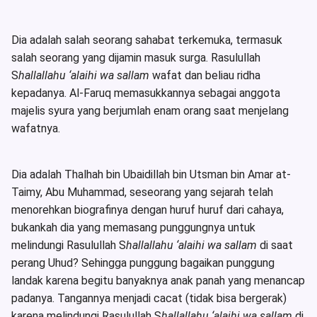
Dia adalah salah seorang sahabat terkemuka, termasuk
salah seorang yang dijamin masuk surga. Rasulullah
S
hallallahu ‘alaihi wa sallam
wafat dan beliau ridha
kepadanya. Al-Faruq memasukkannya sebagai anggota
majelis syura yang berjumlah enam orang saat menjelang
wafatnya.
Dia adalah Thalhah bin Ubaidillah bin Utsman bin Amar at-
Taimy, Abu Muhammad, seseorang yang sejarah telah
menorehkan biografinya dengan huruf huruf dari cahaya,
bukankah dia yang memasang punggungnya untuk
melindungi Rasulullah S
hallallahu ‘alaihi wa sallam
di saat
perang Uhud? Sehingga punggung bagaikan punggung
landak karena begitu banyaknya anak panah yang menancap
padanya. Tangannya menjadi cacat (tidak bisa bergerak)
karena melindungi Rasulullah S
hallallahu ‘alaihi wa sallam
di