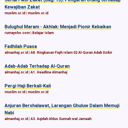
Kewajiban Zakat
muslim.or.id
|
muslim.or.id
Bulughul Maram - Akhlak: Menjadi Pionir Kebaikan
rumaysho.com
|
Belajar Islam
Fadhilah Puasa
almanhaj.or.id
|
A8. Ringkasan Fiqih Islam 02 Al-Quran Adab Dzikir
Adab-Adab Terhadap Al-Quran
almanhaj.or.id
|
A1. Headline Almanhaj
Pergi Haji Berkali-Kali
muslim.or.id
|
muslim.or.id
Anjuran Bershalawat, Larangan Ghuluw Dalam Memuji
Nabi
almanhaj.or.id
|
A3. Aqidah Ahlus Sunnah wal Jamaah