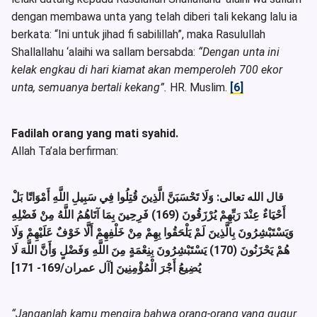
dengan membawa unta yang telah diberi tali kekang lalu ia
berkata: “Ini untuk jihad fi sabilillah”, maka Rasulullah
Shallallahu ‘alaihi wa sallam bersabda:
“Dengan unta ini
kelak engkau di hari kiamat akan memperoleh 700 ekor
unta, semuanya bertali kekang”.
HR. Muslim.
[6]
Fadilah orang yang mati syahid.
Allah Ta’ala berfirman:
قال الله تعالى: وَلَا تَحْسَبَنَّ الَّذِينَ قُتِلُوا فِي سَبِيلِ اللَّهِ أَمْوَاتًا بَلْ
أَحْيَاءٌ عِنْدَ رَبِّهِمْ يُرْزَقُونَ (169) فَرِحِينَ بِمَا آتَاهُمُ اللَّهُ مِنْ فَضْلِهِ
وَيَسْتَبْشِرُونَ بِالَّذِينَ لَمْ يَلْحَقُوا بِهِمْ مِنْ خَلْفِهِمْ أَلَّا خَوْفٌ عَلَيْهِمْ وَلَا
هُمْ يَحْزَنُونَ (170) يَسْتَبْشِرُونَ بِنِعْمَةٍ مِنَ اللَّهِ وَفَضْلٍ وَأَنَّ اللَّهَ لَا
يُضِيعُ أَجْرَ الْمُؤْمِنِينَ [آل عمران/169- 171]
“Janganlah kamu mengira bahwa orang-orang yang gugur