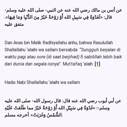
عن أنس بن مالك رضي الله عنه عن النبي- صلى الله عليه وسلم-
.
«لَغَدْوَةٌ فِي سَبِيلِ الله أَوْ رَوْحَةٌ خَيْرٌ مِنَ الدُّنْيِا وَمَا فِيهَا»
قال:
متفق عليه
Dari Anas bin Malik Radhiyallahu anhu, bahwa Rasulullah
Shallallahu ‘alaihi wa sallam bersabda:
“Sungguh berjalan di
waktu pagi atau sore (di saat berjihad) fi sabilillah lebih baik
dari dunia dan segala isinya”.
Muttafaq ’alaih.
[1]
Hadis Nabi Shallallahu ‘alaihi wa sallam
عن أبي أيوب رضي الله عنه قال: قال رسول الله- صلى الله عليه
وسلم-:
«غَدْوَةٌ فِي سَبِيْلِ الله أَوْ رَوْحَةٌ خَيْرٌ مما طَلَعَتْ عَلَيْهِ
.
الشَّمْسُ وَغَرَبَتْ»
أخرجه مسلم.