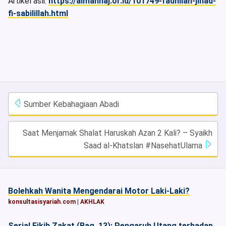
Artikel asli:
https://almanhaj.or.id/101749-fadhilah-jihad-
fi-sabilillah.html
Sumber Kebahagiaan Abadi
Saat Menjamak Shalat Haruskah Azan 2 Kali? – Syaikh
Saad al-Khatslan #NasehatUlama
Bolehkah Wanita Mengendarai Motor Laki-Laki?
konsultasisyariah.com
|
AKHLAK
Serial Fikih Zakat (Bag. 13): Pengaruh Utang terhadap