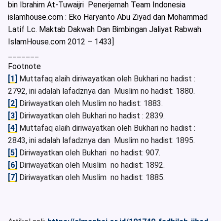
bin Ibrahim At-Tuwaijri Penerjemah Team Indonesia
islamhouse.com : Eko Haryanto Abu Ziyad dan Mohammad
Latif Lc. Maktab Dakwah Dan Bimbingan Jaliyat Rabwah.
IslamHouse.com 2012 – 1433]
_______
Footnote
[1]
Muttafaq alaih diriwayatkan oleh Bukhari no hadist :
2792, ini adalah lafadznya dan Muslim no hadist: 1880.
[2]
Diriwayatkan oleh Muslim no hadist: 1883.
[3]
Diriwayatkan oleh Bukhari no hadist : 2839.
[4]
Muttafaq alaih diriwayatkan oleh Bukhari no hadist :
2843, ini adalah lafadznya dan Muslim no hadist: 1895.
[5]
Diriwayatkan oleh Bukhari no hadist: 907.
[6]
Diriwayatkan oleh Muslim no hadist: 1892.
[7]
Diriwayatkan oleh Muslim no hadist: 1885.