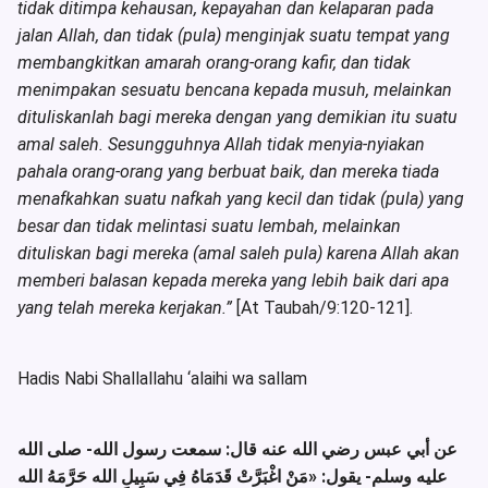
tidak ditimpa kehausan, kepayahan dan kelaparan pada
jalan Allah, dan tidak (pula) menginjak suatu tempat yang
membangkitkan amarah orang-orang kafir, dan tidak
menimpakan sesuatu bencana kepada musuh, melainkan
dituliskanlah bagi mereka dengan yang demikian itu suatu
amal saleh. Sesungguhnya Allah tidak menyia-nyiakan
pahala orang-orang yang berbuat baik, dan mereka tiada
menafkahkan suatu nafkah yang kecil dan tidak (pula) yang
besar dan tidak melintasi suatu lembah, melainkan
dituliskan bagi mereka (amal saleh pula) karena Allah akan
memberi balasan kepada mereka yang lebih baik dari apa
yang telah mereka kerjakan.”
[At Taubah/9:120-121].
Hadis Nabi Shallallahu ‘alaihi wa sallam
عن أبي عبس رضي الله عنه قال: سمعت رسول الله- صلى الله
عليه وسلم- يقول:
«مَنْ اغْبَرَّتْ قَدَمَاهُ فِي سَبِيلِ الله حَرَّمَهُ الله