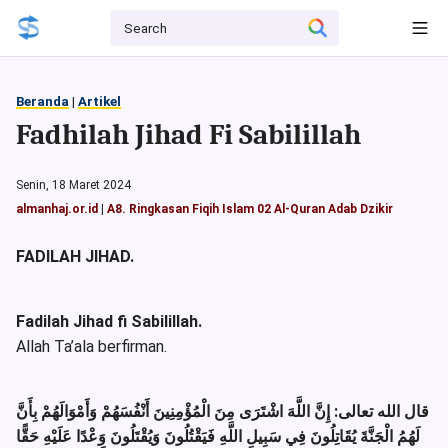
Beranda
|
Artikel
Fadhilah Jihad Fi Sabilillah
Senin, 18 Maret 2024
almanhaj.or.id
|
A8. Ringkasan Fiqih Islam 02 Al-Quran Adab Dzikir
FADILAH JIHAD.
Fadilah Jihad fi Sabilillah.
Allah Ta’ala berfirman.
قال الله تعالى: إِنَّ اللَّهَ اشْتَرَى مِنَ الْمُؤْمِنِينَ أَنْفُسَهُمْ وَأَمْوَالَهُمْ بِأَنَّ
لَهُمُ الْجَنَّةَ يُقَاتِلُونَ فِي سَبِيلِ اللَّهِ فَيَقْتُلُونَ وَيُقْتَلُونَ وَعْدًا عَلَيْهِ حَقًّا