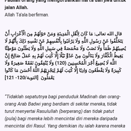
Fadilah orang yang mengorbankan harta dan jiwa untuk
jalan Allah.
Allah Ta’ala berfirman.
قال الله تعالى: مَا كَانَ لِأَهْلِ الْمَدِينَةِ وَمَنْ حَوْلَهُمْ مِنَ الْأَعْرَابِ أَنْ
يَتَخَلَّفُوا عَنْ رَسُولِ اللَّهِ وَلَا يَرْغَبُوا بِأَنْفُسِهِمْ عَنْ نَفْسِهِ ذَلِكَ بِأَنَّهُمْ لَا
يُصِيبُهُمْ ظَمَأٌ وَلَا نَصَبٌ وَلَا مَخْمَصَةٌ فِي سَبِيلِ اللَّهِ وَلَا يَطَئُونَ مَوْطِئًا
يَغِيظُ الْكُفَّارَ وَلَا يَنَالُونَ مِنْ عَدُوٍّ نَيْلًا إِلَّا كُتِبَ لَهُمْ بِهِ عَمَلٌ صَالِحٌ إِنَّ
اللَّهَ لَا يُضِيعُ أَجْرَ الْمُحْسِنِينَ (120) وَلَا يُنْفِقُونَ نَفَقَةً صَغِيرَةً وَلَا
كَبِيرَةً وَلَا يَقْطَعُونَ وَادِيًا إِلَّا كُتِبَ لَهُمْ لِيَجْزِيَهُمُ اللَّهُ أَحْسَنَ مَا كَانُوا
يَعْمَلُونَ [التوبة/120- 121]
“Tidaklah sepatutnya bagi penduduk Madinah dan orang-
orang Arab Badwi yang berdiam di sekitar mereka, tidak
turut menyertai Rasulullah (berperang) dan tidak patut
(pula) bagi mereka lebih mencintai diri mereka daripada
mencintai diri Rasul. Yang demikian itu ialah karena mereka