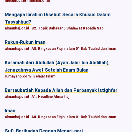
muslim.or.id
|
muslim.or.id
Mengapa Ibrahim Disebut Secara Khusus Dalam
Tasyahhud?
almanhaj.or.id
|
B2. Topik Bahasan5 Shalawat Kepada Nabi
Rukun-Rukun Iman
almanhaj.or.id
|
A8. Ringkasan Fiqih Islam 01 Bab Tauhid dan Iman
Karamah dari Abdullah (Ayah Jabir bin Abdillah),
Jenazahnya Awet Setelah Enam Bulan
rumaysho.com
|
Belajar Islam
Bertaubatlah Kepada Allah dan Perbanyak Istighfar
almanhaj.or.id
|
A1. Headline Almanhaj
Iman
almanhaj.or.id
|
A8. Ringkasan Fiqih Islam 01 Bab Tauhid dan Iman
Sufi, Beribadah Dengan Menari-nari