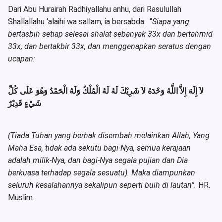
Dari Abu Hurairah Radhiyallahu anhu, dari Rasulullah
Shallallahu ‘alaihi wa sallam, ia bersabda: “
Siapa yang
bertasbih setiap selesai shalat sebanyak 33x dan bertahmid
33x, dan bertakbir 33x, dan menggenapkan seratus dengan
ucapan:
لاَ إِلَهَ إِلاَّ اللَّهُ وَحْدَهُ لاَ شَرِيْكَ لَهُ لَهُ الْمُلْكُ وَلَهُ الْحَمْدُ وَهُوَ عَلَى كُلِّ
شَيْءٍ قَدِيْرٌ
(Tiada Tuhan yang berhak disembah melainkan Allah, Yang
Maha Esa, tidak ada sekutu bagi-Nya, semua kerajaan
adalah milik-Nya, dan bagi-Nya segala pujian dan Dia
berkuasa terhadap segala sesuatu). Maka diampunkan
seluruh kesalahannya sekalipun seperti buih di lautan”.
HR.
Muslim.