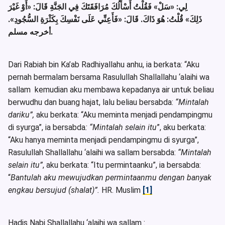
لِي:
«سَلْ»
فَقُلْتُ أَسْأَلُكَ مُرَافَقَتَكَ فِي الجَنَّةِ قَالَ:
«أَوْ غَيْرَ
.
«فَأَعِنِّي عَلَى نَفْسِكَ بِكَثْرَةِ السُّجُودِ»
قُلْتُ: هُوَ ذَاكَ. قَالَ:
ذَلِكَ»
أخرجه مسلم.
Dari Rabiah bin Ka’ab Radhiyallahu anhu, ia berkata: “Aku
pernah bermalam bersama Rasulullah Shallallahu ‘alaihi wa
sallam kemudian aku membawa kepadanya air untuk beliau
berwudhu dan buang hajat, lalu beliau bersabda:
“Mintalah
dariku”,
aku berkata: “Aku meminta menjadi pendampingmu
di syurga”, ia bersabda
: “Mintalah selain itu
”, aku berkata:
“Aku hanya meminta menjadi pendampingmu di syurga”,
Rasulullah Shallallahu ‘alaihi wa sallam bersabda:
“Mintalah
selain itu”
, aku berkata: “Itu permintaanku”, ia bersabda:
“
Bantulah aku mewujudkan permintaanmu dengan banyak
engkau bersujud (shalat)”.
HR. Muslim
[1]
Hadis Nabi Shallallahu ‘alaihi wa sallam :