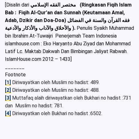
[Disalin dari
مختصر الفقه الإسلامي (Ringkasan Fiqih Islam
Bab : Fiqih Al-Qur’an dan Sunnah (Keutamaan Amal,
Adab, Dzikir dan Doa-Doa) فقه القرآن والسنة في الفضائل
والأخلاق والآداب والأذكار والأدعية ).
Penulis Syaikh Muhammad
bin Ibrahim At-Tuwaijri Penerjemah Team Indonesia
islamhouse.com : Eko Haryanto Abu Ziyad dan Mohammad
Latif Lc. Maktab Dakwah Dan Bimbingan Jaliyat Rabwah.
IslamHouse.com 2012 – 1433]
_______
Footnote
[1]
Diriwayatkan oleh Muslim no hadist: 489.
[2]
Diriwayatkan oleh Muslim no hadist: 488.
[3]
Muttafaq alaih diriwayatkan oleh Bukhari no hadist :731
dan Muslim no hadist: 781.
[4]
Diriwayatkan oleh Bukhari no hadist :6502.