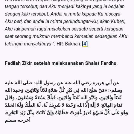
tangan tersebut, dan Aku menjadi kakinya yang ia berjalan
dengan kaki tersebut. Andai ia minta kepada-Ku niscaya
Aku beri, dan andai ia minta perlindungan-Ku, akan Kuberi,
Aku tak pernah ragu melakukan sesuatu seperti keraguan
saat seorang mukmin membenci kematian sedangkan AKu
tak ingin menyakitinya ”.
HR. Bukhari.
[4]
Fadilah Zikir setelah melaksanakan Shalat Fardhu.
عن أبي هريرة رضي الله عنه عن رسول الله- صلى الله عليه
وسلم-:
«مَنْ سَبَّحَ الله فِي دُبُرِ كُلِّ صَلاةٍ ثَلاثاً وَثَلاثِينَ، وَحَمِدَ الله
ثَلاثاً وَثَلاثِينَ، وَكَبَّرَ الله ثَلاثاً وَثَلاثِينَ، فَتِلْكَ تِسْعَةٌ وَتِسْعُونَ، وَقَالَ
تَمَامَ المِائَةِ: لا إلَهَ إلَّا الله وَحْدَهُ لا شَرِيكَ لَهُ، لَهُ الملْكُ وَلَهُ الحَمْدُ
.
وَهُوَ عَلَى كُلِّ شَيْءٍ قَديرٌ غُفِرَتْ خَطَايَاهُ وَإنْ كَانَتْ مِثْلَ زَبَدِ البَحْرِ»
أخرجه مسلم