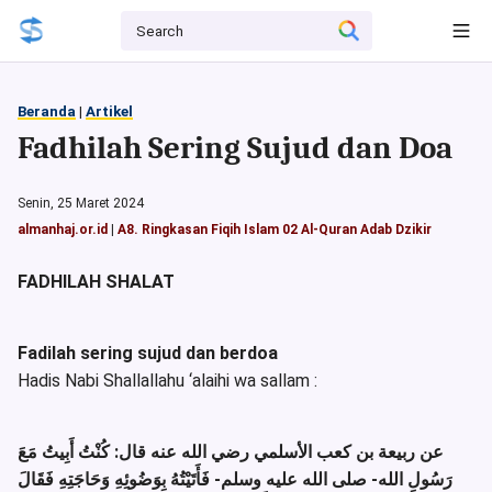
Beranda
|
Artikel
Fadhilah Sering Sujud dan Doa
Senin, 25 Maret 2024
almanhaj.or.id
|
A8. Ringkasan Fiqih Islam 02 Al-Quran Adab Dzikir
FADHILAH SHALAT
Fadilah sering sujud dan berdoa
Hadis Nabi Shallallahu ‘alaihi wa sallam :
عن ربيعة بن كعب الأسلمي رضي الله عنه قال: كُنْتُ أَبِيتُ مَعَ
رَسُولِ الله- صلى الله عليه وسلم- فَأَتَيْتُهُ بِوَضُوئِهِ وَحَاجَتِهِ فَقَالَ