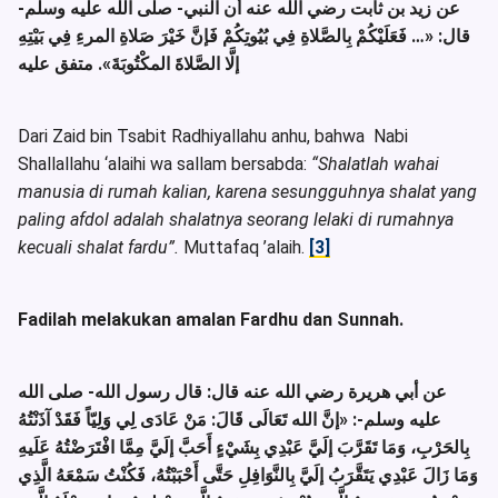
عن زيد بن ثابت رضي الله عنه أن النبي- صلى الله عليه وسلم-
قال:
«… فَعَلَيْكُمْ بِالصَّلاةِ فِي بُيُوتِكُمْ فَإنَّ خَيْرَ صَلاةِ المرءِ فِي بَيْتِهِ
إلَّا الصَّلاةَ المكْتُوبَةَ»
. متفق عليه
Dari Zaid bin Tsabit Radhiyallahu anhu, bahwa Nabi
Shallallahu ‘alaihi wa sallam bersabda:
“Shalatlah wahai
manusia di rumah kalian, karena sesungguhnya shalat yang
paling afdol adalah shalatnya seorang lelaki di rumahnya
kecuali shalat fardu”.
Muttafaq ’alaih.
[3]
Fadilah melakukan amalan Fardhu dan Sunnah.
عن أبي هريرة رضي الله عنه قال: قال رسول الله- صلى الله
عليه وسلم-:
«إنَّ الله تَعَالَى قَالَ: مَنْ عَادَى لِي وَلِيّاً فَقَدْ آذَنْتُهُ
بِالحَرْبِ، وَمَا تَقَرَّبَ إلَيَّ عَبْدِي بِشَيْءٍ أَحَبَّ إلَيَّ مِمَّا افْتَرَضْتُهُ عَلَيهِ
وَمَا زَالَ عَبْدِي يَتَقَّرَبُ إلَيَّ بِالنَّوَافِلِ حَتَّى أَحْبَبْتُهُ، فَكُنْتُ سَمْعَهُ الَّذِي