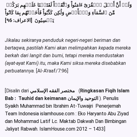
وَلَوۡ أَنَّ أَهۡلَ ٱلۡقُرَىٰٓ ءَامَنُواْ وَٱتَّقَوۡاْ لَفَتَحۡنَا عَلَيۡهِم بَرَكَٰتٖ
مِّنَ ٱلسَّمَآءِ وَٱلۡأَرۡضِ وَلَٰكِن كَذَّبُواْ فَأَخَذۡنَٰهُم بِمَا كَانُواْ
يَكۡسِبُونَ [الاعراف: ٩6]
Jikalau sekiranya penduduk negeri-negeri beriman dan
bertaqwa, pastilah Kami akan melimpahkan kepada mereka
berkah dari langit dan bumi, tetapi mereka mendustakan
(ayat-ayat Kami) itu, maka Kami siksa mereka disebabkan
perbuatannya.
[Al-A’raaf/7:96]
[Disalin dari
مختصر الفقه الإسلامي
(
Ringkasan Fiqih Islam
Bab : Tauhid dan keimanan
التوحيد والإيمان
).
Penulis
Syaikh Muhammad bin Ibrahim At-Tuwaijri
Penerjemah
Team Indonesia islamhouse.com : Eko Haryanto Abu Ziyad
dan Mohammad Latif Lc. Maktab Dakwah Dan Bimbingan
Jaliyat Rabwah. IslamHouse.com 2012 – 1433]