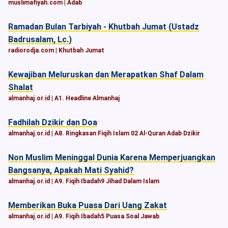
muslimafiyah.com
|
Adab
Ramadan Bulan Tarbiyah - Khutbah Jumat (Ustadz
Badrusalam, Lc.)
radiorodja.com
|
Khutbah Jumat
Kewajiban Meluruskan dan Merapatkan Shaf Dalam
Shalat
almanhaj.or.id
|
A1. Headline Almanhaj
Fadhilah Dzikir dan Doa
almanhaj.or.id
|
A8. Ringkasan Fiqih Islam 02 Al-Quran Adab Dzikir
Non Muslim Meninggal Dunia Karena Memperjuangkan
Bangsanya, Apakah Mati Syahid?
almanhaj.or.id
|
A9. Fiqih Ibadah9 Jihad Dalam Islam
Memberikan Buka Puasa Dari Uang Zakat
almanhaj.or.id
|
A9. Fiqih Ibadah5 Puasa Soal Jawab