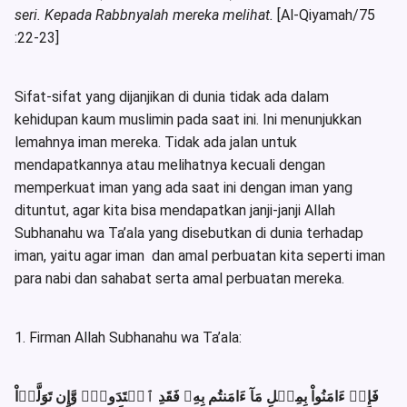
seri. Kepada Rabbnyalah mereka melihat.
[Al-Qiyamah/75
:22-23]
Sifat-sifat yang dijanjikan di dunia tidak ada dalam
kehidupan kaum muslimin pada saat ini. Ini menunjukkan
lemahnya iman mereka. Tidak ada jalan untuk
mendapatkannya atau melihatnya kecuali dengan
memperkuat iman yang ada saat ini dengan iman yang
dituntut, agar kita bisa mendapatkan janji-janji Allah
Subhanahu wa Ta’ala yang disebutkan di dunia terhadap
iman, yaitu agar iman dan amal perbuatan kita seperti iman
para nabi dan sahabat serta amal perbuatan mereka.
1. Firman Allah Subhanahu wa Ta’ala:
فَإِنۡ ءَامَنُواْ بِمِثۡلِ مَآ ءَامَنتُم بِهِۦ فَقَدِ ٱهۡتَدَواْۖ وَّإِن تَوَلَّوۡاْ