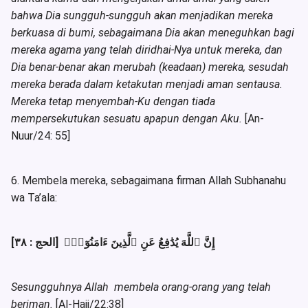
bahwa Dia sungguh-sungguh akan menjadikan mereka
berkuasa di bumi, sebagaimana Dia akan meneguhkan bagi
mereka agama yang telah diridhai-Nya untuk mereka, dan
Dia benar-benar akan merubah (keadaan) mereka, sesudah
mereka berada dalam ketakutan menjadi aman sentausa.
Mereka tetap menyembah-Ku dengan tiada
mempersekutukan sesuatu apapun dengan Aku.
[An-
Nuur/24: 55]
6. Membela mereka, sebagaimana firman Allah Subhanahu
wa Ta’ala:
إِنَّ ٱللَّهَ يُدَٰفِعُ عَنِ ٱلَّذِينَ ءَامَنُوٓاْۗ [الحج : ٣٨]
Sesungguhnya Allah membela orang-orang yang telah
beriman.
[Al-Hajj/22:38]