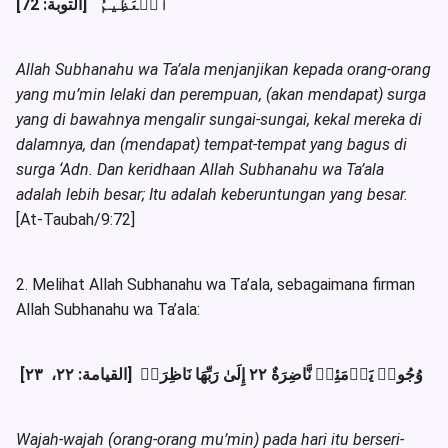
ٱلۡعَظِيمُ
[التوبة: 72]
Allah Subhanahu wa Ta’ala menjanjikan kepada orang-orang
yang mu’min lelaki dan perempuan, (akan mendapat) surga
yang di bawahnya mengalir sungai-sungai, kekal mereka di
dalamnya, dan (mendapat) tempat-tempat yang bagus di
surga ‘Adn. Dan keridhaan Allah Subhanahu wa Ta’ala
adalah lebih besar; Itu adalah keberuntungan yang besar.
[At-Taubah/9:72]
2. Melihat Allah Subhanahu wa Ta’ala, sebagaimana firman
Allah Subhanahu wa Ta’ala:
وُجُوهٞ يَوۡمَئِذٖ نَّاضِرَةٌ ٢٢ إِلَىٰ رَبِّهَا نَاظِرَةٞ [القيامة: ٢٢، ٢٣]
Wajah-wajah (orang-orang mu’min) pada hari itu berseri-