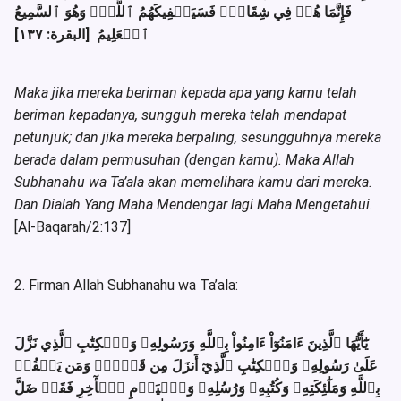
فَإِنَّمَا هُمۡ فِي شِقَاقٖۖ فَسَيَكۡفِيكَهُمُ ٱللَّهُۚ وَهُوَ ٱلسَّمِيعُ
ٱلۡعَلِيمُ [البقرة: ١٣٧]
Maka jika mereka beriman kepada apa yang kamu telah
beriman kepadanya,
sungguh mereka telah mendapat
petunjuk; dan jika mereka berpaling, sesungguhnya mereka
berada dalam permusuhan (dengan kamu). Maka Allah
Subhanahu wa Ta’ala akan memelihara kamu dari mereka.
Dan Dialah Yang Maha Mendengar lagi Maha Mengetahui.
[Al-Baqarah/2:137]
2. Firman Allah Subhanahu wa Ta’ala:
يَٰٓأَيُّهَا ٱلَّذِينَ ءَامَنُوٓاْ ءَامِنُواْ بِٱللَّهِ وَرَسُولِهِۦ وَٱلۡكِتَٰبِ ٱلَّذِي نَزَّلَ
عَلَىٰ رَسُولِهِۦ وَٱلۡكِتَٰبِ ٱلَّذِيٓ أَنزَلَ مِن قَبۡلُۚ وَمَن يَكۡفُرۡ
بِٱللَّهِ وَمَلَٰٓئِكَتِهِۦ وَكُتُبِهِۦ وَرُسُلِهِۦ وَٱلۡيَوۡمِ ٱلۡأٓخِرِ فَقَدۡ ضَلَّ