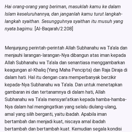
Hai orang-orang yang beriman, masuklah kamu ke dalam
Islam keseluruhannya, dan janganlah kamu turut langkah-
langkah syaithan. Sesungguhnya syaithan itu musuh yang
nyata bagimu.
[Al-Baqarah/2:208]
Menjunjung perintah-perintah Allah Subhanahu wa Ta’ala dan
menjauhi larangan-larangan-Nya dibangun atas iman kepada
Allah Subhanahu wa Ta’ala dan senantiasa menggambarkan
keagungan al-Khaliq (Yang Maha Pencipta) dan Raja Diraja di
dalam hati. Hal itu dengan cara memperbanyak berzikir
kepada-Nya Subhanahu wa Ta’ala. Dan untuk menetapkan
gambaran ini dan tertanamnya di dalam hati, Allah
Subhanahu wa Ta’ala mensyari’atkan kepada hamba-hamba-
Nya dalam hal mengingatkan yang selalu diulang-ulang,
amal yang silih berganti, yaitu ibadah. Apabila iman
bertambah dan menjadi kuat, niscaya amal ibadah
bertambah dan bertambah kuat. Kemudian segala kondisi