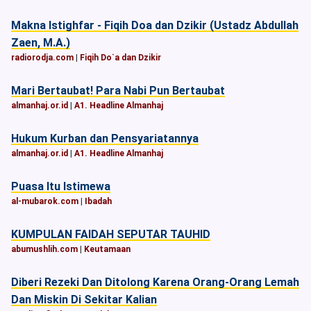
Makna Istighfar - Fiqih Doa dan Dzikir (Ustadz Abdullah
Zaen, M.A.)
radiorodja.com
|
Fiqih Do`a dan Dzikir
Mari Bertaubat! Para Nabi Pun Bertaubat
almanhaj.or.id
|
A1. Headline Almanhaj
Hukum Kurban dan Pensyariatannya
almanhaj.or.id
|
A1. Headline Almanhaj
Puasa Itu Istimewa
al-mubarok.com
|
Ibadah
KUMPULAN FAIDAH SEPUTAR TAUHID
abumushlih.com
|
Keutamaan
Diberi Rezeki Dan Ditolong Karena Orang-Orang Lemah
Dan Miskin Di Sekitar Kalian