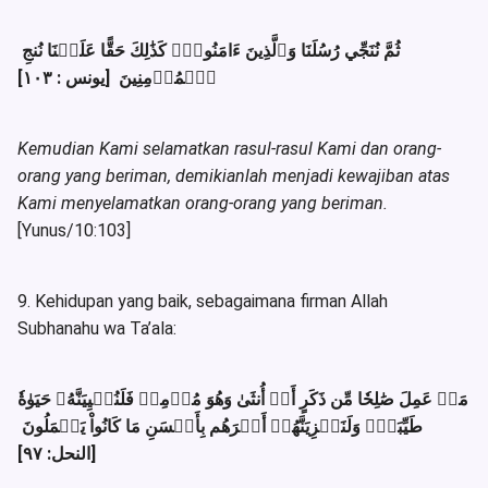
ثُمَّ نُنَجِّي رُسُلَنَا وَٱلَّذِينَ ءَامَنُواْۚ كَذَٰلِكَ حَقًّا عَلَيۡنَا نُنجِ
ٱلۡمُؤۡمِنِينَ [يونس : ١٠٣]
Kemudian Kami selamatkan rasul-rasul Kami dan orang-
orang yang beriman, demikianlah menjadi kewajiban atas
Kami menyelamatkan orang-orang yang beriman.
[Yunus/10:103]
9. Kehidupan yang baik, sebagaimana firman Allah
Subhanahu wa Ta’ala:
مَنۡ عَمِلَ صَٰلِحٗا مِّن ذَكَرٍ أَوۡ أُنثَىٰ وَهُوَ مُؤۡمِنٞ فَلَنُحۡيِيَنَّهُۥ حَيَوٰةٗ
طَيِّبَةٗۖ وَلَنَجۡزِيَنَّهُمۡ أَجۡرَهُم بِأَحۡسَنِ مَا كَانُواْ يَعۡمَلُونَ
[النحل: ٩٧]