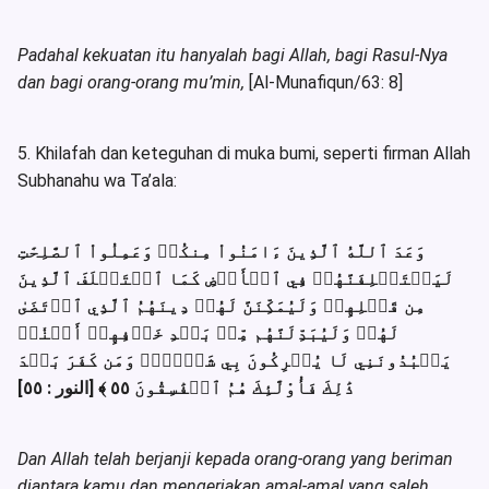
Padahal kekuatan itu hanyalah bagi Allah, bagi Rasul-Nya
dan bagi orang-orang mu’min,
[Al-Munafiqun/63: 8]
5. Khilafah dan keteguhan di muka bumi, seperti firman Allah
Subhanahu wa Ta’ala:
وَعَدَ ٱللَّهُ ٱلَّذِينَ ءَامَنُواْ مِنكُمۡ وَعَمِلُواْ ٱلصَّٰلِحَٰتِ
لَيَسۡتَخۡلِفَنَّهُمۡ فِي ٱلۡأَرۡضِ كَمَا ٱسۡتَخۡلَفَ ٱلَّذِينَ
مِن قَبۡلِهِمۡ وَلَيُمَكِّنَنَّ لَهُمۡ دِينَهُمُ ٱلَّذِي ٱرۡتَضَىٰ
لَهُمۡ وَلَيُبَدِّلَنَّهُم مِّنۢ بَعۡدِ خَوۡفِهِمۡ أَمۡنٗاۚ
يَعۡبُدُونَنِي لَا يُشۡرِكُونَ بِي شَيۡ‍ٔٗاۚ وَمَن كَفَرَ بَعۡدَ
ذَٰلِكَ فَأُوْلَٰٓئِكَ هُمُ ٱلۡفَٰسِقُونَ ٥٥ ﴾ [النور : ٥٥]
Dan Allah telah berjanji kepada orang-orang yang beriman
diantara kamu dan mengerjakan amal-amal yang saleh