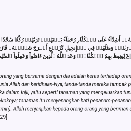
 أَشِدَّآءُ عَلَى ٱلۡكُفَّارِ رُحَمَآءُ بَيۡنَهُمۡۖ تَرَىٰهُمۡ رُكَّعٗا سُجَّدٗ
َّوۡرَىٰةِۚ وَمَثَلُهُمۡ فِي ٱلۡإِنجِيلِ كَزَرۡعٍ أَخۡرَجَ شَطۡ‍َٔهُۥ فَ‍َٔ
َّاعَ لِيَغِيظَ بِهِمُ ٱلۡكُفَّارَۗ وَعَدَ ٱللَّهُ ٱلَّذِينَ ءَامَنُواْ وَعَمِلُواْ ٱ
rang yang bersama dengan dia adalah keras terhadap orang
runia Allah dan keridhaan-Nya, tanda-tanda mereka tampak p
eka dalam Injil, yaitu seperti tanaman yang mengeluarkan tu
 pokoknya; tanaman itu menyenangkan hati penanam-penanam
min). Allah menjanjikan kepada orang-orang yang beriman 
 29]