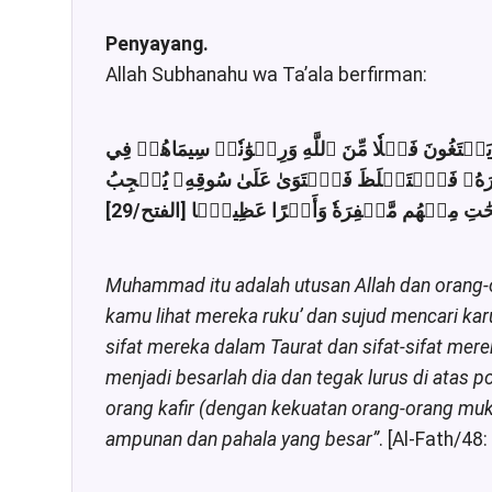
Penyayang.
Allah Subhanahu wa Ta’ala berfirman:
ا يَبۡتَغُونَ فَضۡلٗا مِّنَ ٱللَّهِ وَرِضۡوَٰنٗاۖ سِيمَاهُمۡ فِي
ازَرَهُۥ فَٱسۡتَغۡلَظَ فَٱسۡتَوَىٰ عَلَىٰ سُوقِهِۦ يُعۡجِبُ
لصَّٰلِحَٰتِ مِنۡهُم مَّغۡفِرَةٗ وَأَجۡرًا عَظِيمَۢا [الفتح/29
Muhammad itu adalah utusan Allah dan orang-o
kamu lihat mereka ruku’ dan sujud mencari ka
sifat mereka dalam Taurat dan sifat-sifat mer
menjadi besarlah dia dan tegak lurus di atas
orang kafir (dengan kekuatan orang-orang muk
ampunan dan pahala yang besar”
. [Al-Fath/48: