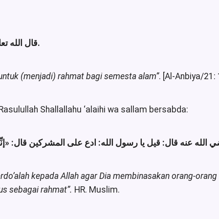
قال الله تعالى: {وَمَا أَرْسَلْنَاكَ إِلَّا رَحْمَةً لِلْعَالَمِينَ [الأنبياء/107].
untuk (menjadi) rahmat bagi semesta alam”
. [Al-Anbiya/21:
Rasulullah Shallallahu ‘alaihi wa sallam bersabda:
ي الله عنه قال: قيل يا رسول الله: ادع على المشركين قال
إنِّ»
erdo’alah kepada Allah agar Dia membinasakan orang-orang 
us sebagai rahmat”.
HR. Muslim.