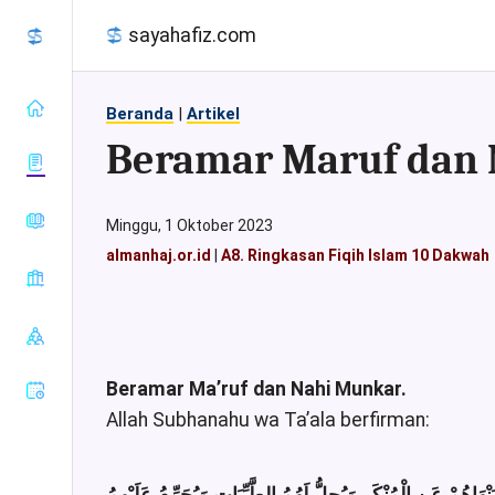
sayahafiz.com
Beranda
|
Artikel
Beramar Maruf dan
almanhaj.or.id
Minggu, 1 Oktober 2023
konsultasisyariah.com
almanhaj.or.id
|
A8. Ringkasan Fiqih Islam 10 Dakwah
Baca Al-
majalahassunnah.net
Quran
muslim.or.id
Tafsir Al-
Sahih Al-
nasehat.net
Quran
Bukhari
radiorodja.com
Index Al-
Sahih Al-
Beramar Ma’ruf dan Nahi Munkar.
Quran
rumaysho.com
Muslim
Allah Subhanahu wa Ta’ala berfirman:
Sunan Abu
Dawud
Sunan at-