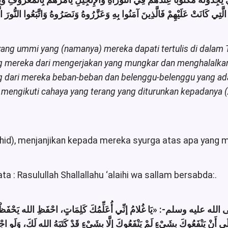
جِدُونَهُ مَكْتُوبًا عِنْدَهُمْ فِي التَّوْرَاةِ وَالْإِنْجِيلِ يَأْمُرُهُمْ بِالْمَعْرُوفِ وَيَنْه
 الَّتِي كَانَتْ عَلَيْهِمْ فَالَّذِينَ آمَنُوا بِهِ وَعَزَّرُوهُ وَنَصَرُوهُ وَاتَّبَعُوا النُّو
yang ummi yang (namanya) mereka dapati tertulis di dalam T
g mereka dari mengerjakan yang mungkar dan menghalalka
 dari mereka beban-beban dan belenggu-belenggu yang ad
engikuti cahaya yang terang yang diturunkan kepadanya (A
hid), menjanjikan kepada mereka syurga atas apa yang
a : Rasulullah Shallallahu ‘alaihi wa sallam bersabda:.
لى الله عليه وسلم
يَا غُلامُ إنِّي أُعَلِّمُكَ كَلِمَاتٍ، احْفَظِ الله يَحْفَ،
لَى أَنْ يَنْفَعُوكَ بِشَيْءٍ لَمْ يَنْفَعُوكَ إلَّا بِشَيْءٍ قَدْ كَتَبَهُ الله لَكَ، وَلَوِ 