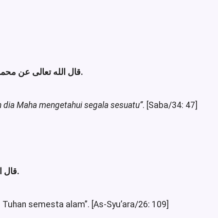
قال الله تعالى عن محمد- صلى الله عليه وسلم-: قُلْ مَا سَأَلْتُكُمْ مِنْ أَجْرٍ فَهُوَ لَكُمْ إِنْ أَجْرِيَ إِلَّا عَلَى اللَّهِ وَهُوَ عَلَى كُلِّ شَيْءٍ شَهِيدٌ [سبأ/47].
n dia Maha mengetahui segala sesuatu”
. [Saba/34: 47]
قال الله تعالى عن نوح- صلى الله عليه وسلم-: وَمَا أَسْأَلُكُمْ عَلَيْهِ مِنْ أَجْرٍ إِنْ أَجْرِيَ إِلَّا عَلَى رَبِّ الْعَالَمِينَ [الشعراء/109].
ri Tuhan semesta alam”. [As-Syu’ara/26: 109]