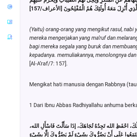
َاهُمْ عَنِ الْمُنْكَرِ وَيُحِلُّ لَهُمُ الطَّيِّبَاتِ وَيُحَرِّمُ عَلَيْهِمُ
Tirmiziy
رَ الَّذِي أُنْزِلَ مَعَهُ أُولَئِكَ هُمُ الْمُفْلِحُونَ [الأعراف/157
Sunan an-
Nasaiy
Sunan Ibnu
(Yaitu) orang-orang yang mengikut rasul, nabi 
Majah
mereka mengerjakan yang ma’ruf dan melaran
Muwatha
bagi mereka segala yang buruk dan membuang
Imam
Malik
kepadanya. memuliakannya, menolongnya dan m
Musnad
[Al-A’raf/7: 157].
Imam
Ahmad
Sunan Ad-
Mengikat hati manusia dengan Rabbnya (tau
Darimiy
Musnad
Imam
1 Dari Ibnu Abbas Radhiyallahu anhuma berkat
Syafii
Riyadhus
Shalihin
«ظْكَ، احْفَظِ الله تَجِدُهُ تُجَاهَكَ، إذَا سَأَلْتَ فَاسْأَلِ الله
اجْتَمَعُوا عَلَى أَنْ يَضُرُّوكَ بِشَيْءٍ لَمْ يَضُرُّوكَ إلَّا بِشَيْءٍ