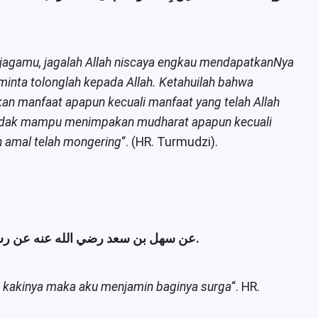
njagamu, jagalah Allah niscaya engkau mendapatkanNya
inta tolonglah kepada Allah. Ketahuilah bahwa
n manfaat apapun kecuali manfaat yang telah Allah
tidak mampu menimpakan mudharat apapun kecuali
n amal telah mongering
“. (HR. Turmudzi).
أخرجه البخاري.
عن سهل بن سعد رضي الله عنه عن رس:
a kakinya maka aku menjamin baginya surga
“. HR.