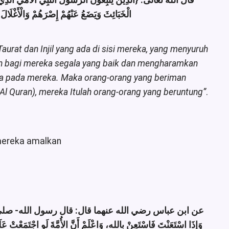
قال الله تعالى: {الَّذِينَ يَتَّبِعُونَ الرَّسُولَ النَّبِيَّ الْأُمِّيَّ الَّذِي يَ
الْخَبَائِثَ وَيَضَعُ عَنْهُمْ إِصْرَهُمْ وَالْأَغْلَالَ]
aurat dan Injil yang ada di sisi mereka, yang menyuruh
n bagi mereka segala yang baik dan mengharamkan
a pada mereka. Maka orang-orang yang beriman
l Quran), mereka Itulah orang-orang yang beruntung”
.
 mereka amalkan
عن ابن عباس رضي الله عنهما قال: قال رسول الله- ص-:
وَإذَا اسْتَعَنْتَ فَاسْتَعِنْ بِالله، وَاعْلَمْ أَنَّ الأُمَّةَ لَو اجْتَمَعْتْ عَ