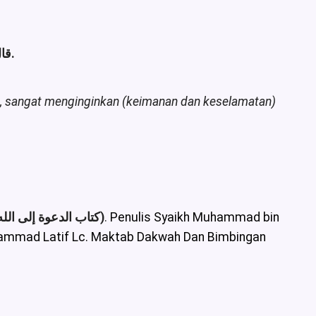
قال الله تعالى: {لَقَدْ جَاءَكُمْ رَسُولٌ مِنْ أَنْفُسِكُمْ عَزِيزٌ عَلَيْهِ مَا عَنِتُّمْ حَرِيصٌ عَلَيْكُمْ بِالْمُؤْمِنِينَ رَءُوفٌ رَحِيمٌ [التوبة/128].
u, sangat menginginkan (keimanan dan keselamatan)
(Ringkasan Fiqih Islam Bab : Dakwah Kepada Allah Azza wa Jalla كتاب الدعوة إلى الله)
.
Penulis Syaikh Muhammad bin
ammad Latif Lc. Maktab Dakwah Dan Bimbingan