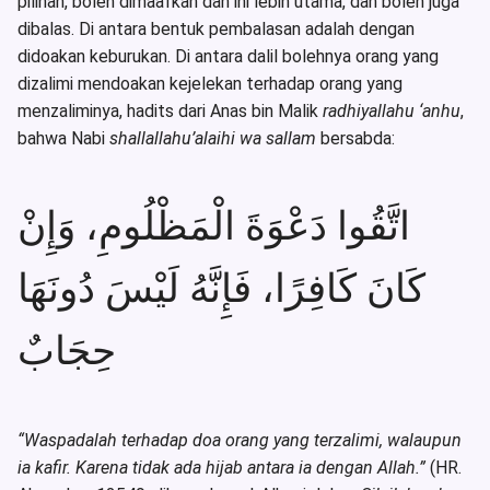
pilihan, boleh dimaafkan dan ini lebih utama, dan boleh juga
dibalas. Di antara bentuk pembalasan adalah dengan
didoakan keburukan. Di antara dalil bolehnya orang yang
dizalimi mendoakan kejelekan terhadap orang yang
menzaliminya, hadits dari Anas bin Malik
radhiyallahu ‘anhu
,
bahwa Nabi
shallallahu’alaihi wa sallam
bersabda:
اتَّقُوا دَعْوَةَ الْمَظْلُومِ، وَإِنْ
كَانَ كَافِرًا، فَإِنَّهُ لَيْسَ دُونَهَا
حِجَابٌ
“Waspadalah terhadap doa orang yang terzalimi, walaupun
ia kafir. Karena tidak ada hijab antara ia dengan Allah.”
(HR.