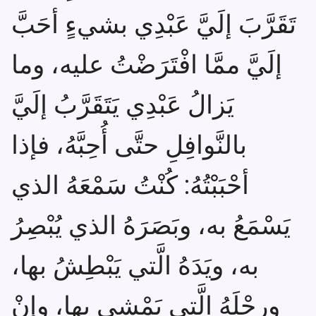
تَقَرَّبَ إلَيَّ عَبْدِي بشيءٍ أحَبَّ
إلَيَّ ممَّا افْتَرَضْتُ عليه، وما
يَزالُ عَبْدِي يَتَقَرَّبُ إلَيَّ
بالنَّوافِلِ حتَّى أُحِبَّهُ، فإذا
أحْبَبْتُهُ: كُنْتُ سَمْعَهُ الذي
يَسْمَعُ به، وبَصَرَهُ الذي يُبْصِرُ
به، ويَدَهُ الَّتي يَبْطِشُ بها،
ورِجْلَهُ الَّتي يَمْشِي بها، وإنْ