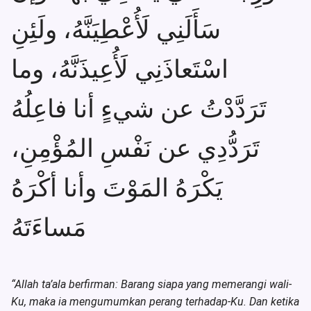
سَأَلَنِي لَأُعْطِيَنَّهُ، ولَئِنِ
اسْتَعاذَنِي لَأُعِيذَنَّهُ، وما
تَرَدَّدْتُ عن شيءٍ أنا فاعِلُهُ
تَرَدُّدِي عن نَفْسِ المُؤْمِنِ،
يَكْرَهُ المَوْتَ وأنا أكْرَهُ
مَساءَتَهُ
“Allah ta’ala berfirman: Barang siapa yang memerangi wali-
Ku, maka ia mengumumkan perang terhadap-Ku. Dan ketika