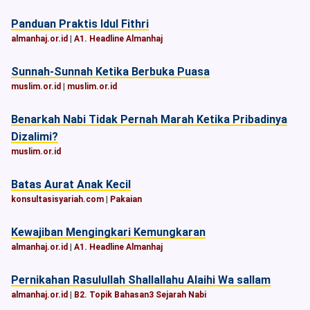
Panduan Praktis Idul Fithri
almanhaj.or.id
|
A1. Headline Almanhaj
Sunnah-Sunnah Ketika Berbuka Puasa
muslim.or.id
|
muslim.or.id
Benarkah Nabi Tidak Pernah Marah Ketika Pribadinya
Dizalimi?
muslim.or.id
Batas Aurat Anak Kecil
konsultasisyariah.com
|
Pakaian
Kewajiban Mengingkari Kemungkaran
almanhaj.or.id
|
A1. Headline Almanhaj
Pernikahan Rasulullah Shallallahu Alaihi Wa sallam
almanhaj.or.id
|
B2. Topik Bahasan3 Sejarah Nabi