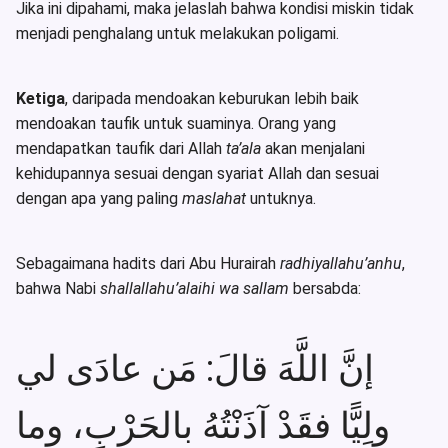
Jika ini dipahami, maka jelaslah bahwa kondisi miskin tidak
menjadi penghalang untuk melakukan poligami.
Ketiga
, daripada mendoakan keburukan lebih baik
mendoakan taufik untuk suaminya. Orang yang
mendapatkan taufik dari Allah
ta’ala
akan menjalani
kehidupannya sesuai dengan syariat Allah dan sesuai
dengan apa yang paling
maslahat
untuknya.
Sebagaimana hadits dari Abu Hurairah
radhiyallahu’anhu
,
bahwa Nabi
shallallahu’alaihi wa sallam
bersabda:
إنَّ اللَّهَ قالَ: مَن عادَى لي
ولِيًّا فقَدْ آذَنْتُهُ بالحَرْبِ، وما