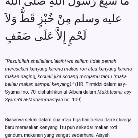
مَا شَبِعَ رَسُولُ اللهِ صلى الله
عليه وسلم مِنْ خُبْزٍ قَطُّ وَلاَ
لَحْمٍ إِلاَّ عَلَى ضَفَفٍ
“Rasulullah shallallahu’alaihi wa sallam tidak pernah
merasakan kenyang karena makan roti atau kenyang karena
makan daging, kecuali jika sedang menjamu tamu (maka
beliau makan sampai kenyang).”
(HR. Tirmidzi dalam asy-
Syamail no. 70, dishahihkan al-Albani dalam
Mukhtashar asy-
Syama’il al-Muhammadiyah
no. 109)
Biasanya sekali dalam dua atau tiga hari beliau dan keluarga
baru merasakan kenyang. Itu pun sekedar makan roti
gandum, makanan yang sangat sederhana. Aisyah