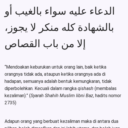
الدعاء عليه سواء بالغيب أو
بالشهادة كله منكر لا يجوز،
إلا من باب القصاص
“Mendoakan keburukan untuk orang lain, baik ketika
orangnya tidak ada, ataupun ketika orangnya ada di
hadapan, semuanya adalah bentuk kemungkaran, tidak
diperbolehkan. Kecuali dalam rangka
qishash
(membalas
kezaliman).” (
Syarah Shahih Muslim libni Baz
, hadits nomor
2735)
Adapun orang yang berbuat kezaliman maka di antara dua