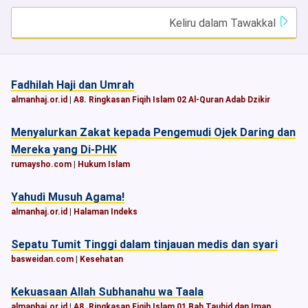
Keliru dalam Tawakkal
Fadhilah Haji dan Umrah
almanhaj.or.id
|
A8. Ringkasan Fiqih Islam 02 Al-Quran Adab Dzikir
Menyalurkan Zakat kepada Pengemudi Ojek Daring dan
Mereka yang Di-PHK
rumaysho.com
|
Hukum Islam
Yahudi Musuh Agama!
almanhaj.or.id
|
Halaman Indeks
Sepatu Tumit Tinggi dalam tinjauan medis dan syari
basweidan.com
|
Kesehatan
Kekuasaan Allah Subhanahu wa Taala
almanhaj.or.id
|
A8. Ringkasan Fiqih Islam 01 Bab Tauhid dan Iman