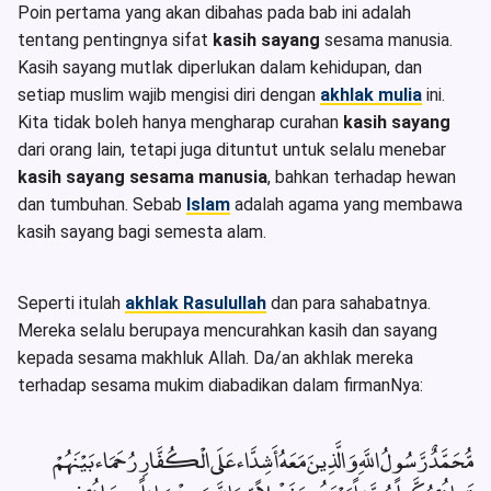
Poin pertama yang akan dibahas pada bab ini adalah
tentang pentingnya sifat
kasih sayang
sesama manusia.
Kasih sayang mutlak diperlukan dalam kehidupan, dan
setiap muslim wajib mengisi diri dengan
akhlak mulia
ini.
Kita tidak boleh hanya mengharap curahan
kasih sayang
dari orang lain, tetapi juga dituntut untuk selalu menebar
kasih sayang sesama manusia
, bahkan terhadap hewan
dan tumbuhan. Sebab
Islam
adalah agama yang membawa
kasih sayang bagi semesta alam.
Seperti itulah
akhlak Rasulullah
dan para sahabatnya.
Mereka selalu berupaya mencurahkan kasih dan sayang
kepada sesama makhluk Allah. Da/an akhlak mereka
terhadap sesama mukim diabadikan dalam firmanNya:
مُّحَمَّدٌ رَّسُولُ اللَّهِ وَالَّذِينَ مَعَهُ أَشِدَّاء عَلَى الْكُفَّارِ رُحَمَاء بَيْنَهُمْ