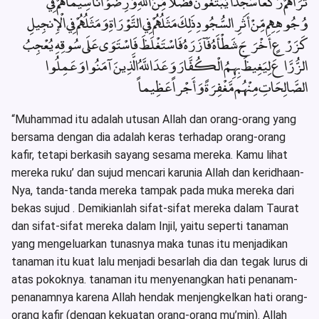
تَرَاهُمْ رُكَّعاً سُجَّداً يَبْتَغُونَ فَضْلاً مِّنَ اللَّهِ وَرِضْوَاناً سِيمَاهُمْ فِي
وُجُوهِهِم مِّنْ أَثَرِ السُّجُودِ ذَلِكَ مَثَلُهُمْ فِي التَّوْرَاةِ وَمَثَلُهُمْ فِي الْإِنجِيلِ
كَزَرْعٍ أَخْرَجَ شَطْأَهُ فَآزَرَهُ فَاسْتَغْلَظَ فَاسْتَوَى عَلَى سُوقِهِ يُعْجِبُ
الزُّرَّاعَ لِيَغِيظَ بِهِمُ الْكُفَّارَ وَعَدَ اللَّهُ الَّذِينَ آمَنُوا وَعَمِلُوا
الصَّالِحَاتِ مِنْهُم مَّغْفِرَةً وَأَجْراً عَظِيماً
“Muhammad itu adalah utusan Allah dan orang-orang yang
bersama dengan dia adalah keras terhadap orang-orang
kafir, tetapi berkasih sayang sesama mereka. Kamu lihat
mereka ruku’ dan sujud mencari karunia Allah dan keridhaan-
Nya, tanda-tanda mereka tampak pada muka mereka dari
bekas sujud . Demikianlah sifat-sifat mereka dalam Taurat
dan sifat-sifat mereka dalam Injil, yaitu seperti tanaman
yang mengeluarkan tunasnya maka tunas itu menjadikan
tanaman itu kuat lalu menjadi besarlah dia dan tegak lurus di
atas pokoknya. tanaman itu menyenangkan hati penanam-
penanamnya karena Allah hendak menjengkelkan hati orang-
orang kafir (dengan kekuatan orang-orang mu’min). Allah