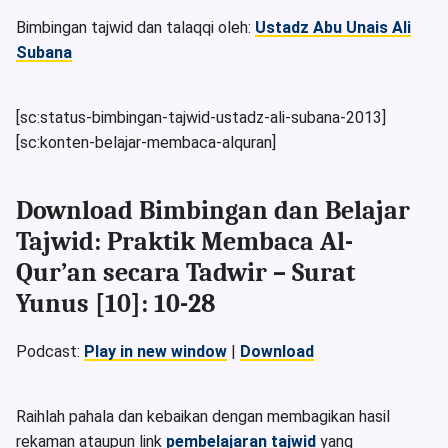
Bimbingan tajwid dan talaqqi oleh:
Ustadz Abu Unais Ali
Subana
[sc:status-bimbingan-tajwid-ustadz-ali-subana-2013]
[sc:konten-belajar-membaca-alquran]
Download Bimbingan dan Belajar
Tajwid: Praktik Membaca Al-
Qur’an secara Tadwir – Surat
Yunus [10]: 10-28
Podcast:
Play in new window
|
Download
Raihlah pahala dan kebaikan dengan membagikan hasil
rekaman ataupun link
pembelajaran tajwid
yang