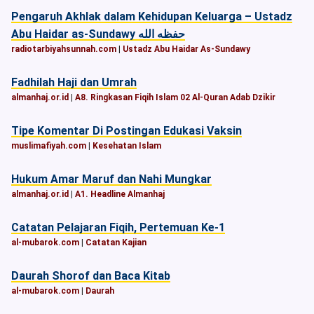
Pengaruh Akhlak dalam Kehidupan Keluarga – Ustadz
Abu Haidar as-Sundawy حفظه الله
radiotarbiyahsunnah.com
|
Ustadz Abu Haidar As-Sundawy
Fadhilah Haji dan Umrah
almanhaj.or.id
|
A8. Ringkasan Fiqih Islam 02 Al-Quran Adab Dzikir
Tipe Komentar Di Postingan Edukasi Vaksin
muslimafiyah.com
|
Kesehatan Islam
Hukum Amar Maruf dan Nahi Mungkar
almanhaj.or.id
|
A1. Headline Almanhaj
Catatan Pelajaran Fiqih, Pertemuan Ke-1
al-mubarok.com
|
Catatan Kajian
Daurah Shorof dan Baca Kitab
al-mubarok.com
|
Daurah