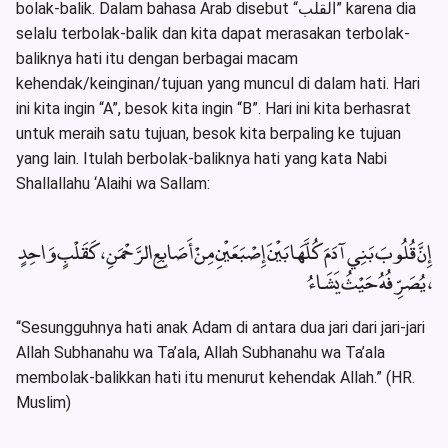
bolak-balik. Dalam bahasa Arab disebut “القلب” karena dia
selalu terbolak-balik dan kita dapat merasakan terbolak-
baliknya hati itu dengan berbagai macam
kehendak/keinginan/tujuan yang muncul di dalam hati. Hari
ini kita ingin “A”, besok kita ingin “B”. Hari ini kita berhasrat
untuk meraih satu tujuan, besok kita berpaling ke tujuan
yang lain. Itulah berbolak-baliknya hati yang kata Nabi
Shallallahu ‘Alaihi wa Sallam:
إِنَّ قُلُوبَ بَنِي آدَمَ كُلَّهَا بَيْنَ إِصْبَعَيْنِ مِنْ أَصَابِعِ الرَّحْمَنِ ، كَقَلْبٍ وَاحِدٍ
، يُصَرِّفُهُ حَيْثُ يَشَاءُ
“Sesungguhnya hati anak Adam di antara dua jari dari jari-jari
Allah Subhanahu wa Ta’ala, Allah Subhanahu wa Ta’ala
membolak-balikkan hati itu menurut kehendak Allah.” (HR.
Muslim)