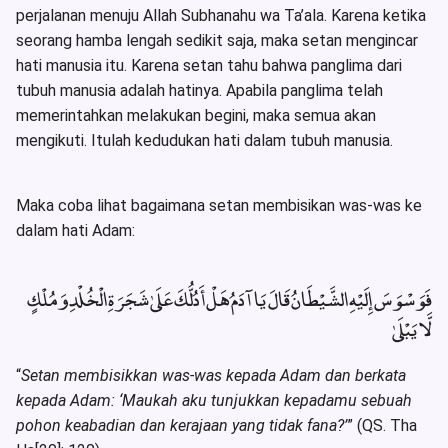
perjalanan menuju Allah Subhanahu wa Ta’ala. Karena ketika
seorang hamba lengah sedikit saja, maka setan mengincar
hati manusia itu. Karena setan tahu bahwa panglima dari
tubuh manusia adalah hatinya. Apabila panglima telah
memerintahkan melakukan begini, maka semua akan
mengikuti. Itulah kedudukan hati dalam tubuh manusia.
Maka coba lihat bagaimana setan membisikan was-was ke
dalam hati Adam:
فَوَسْوَسَ إِلَيْهِ الشَّيْطَانُ قَالَ يَا آدَمُ هَلْ أَدُلُّكَ عَلَىٰ شَجَرَةِ الْخُلْدِ وَمُلْكٍ
لَّا يَبْلَىٰ
“
Setan membisikkan was-was kepada Adam dan berkata
kepada Adam: ‘Maukah aku tunjukkan kepadamu sebuah
pohon keabadian dan kerajaan yang tidak fana?’
” (QS. Tha