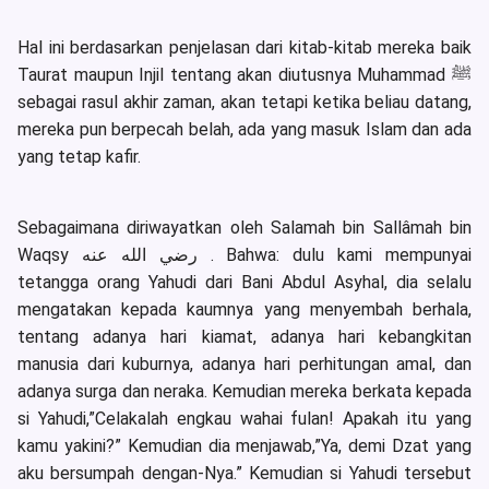
Hal ini berdasarkan penjelasan dari kitab-kitab mereka baik
Taurat maupun Injil tentang akan diutusnya Muhammad ﷺ
sebagai rasul akhir zaman, akan tetapi ketika beliau datang,
mereka pun berpecah belah, ada yang masuk Islam dan ada
yang tetap kafir.
Sebagaimana diriwayatkan oleh Salamah bin Sallâmah bin
Waqsy رضي الله عنه . Bahwa: dulu kami mempunyai
tetangga orang Yahudi dari Bani Abdul Asyhal, dia selalu
mengatakan kepada kaumnya yang menyembah berhala,
tentang adanya hari kiamat, adanya hari kebangkitan
manusia dari kuburnya, adanya hari perhitungan amal, dan
adanya surga dan neraka. Kemudian mereka berkata kepada
si Yahudi,”Celakalah engkau wahai fulan! Apakah itu yang
kamu yakini?” Kemudian dia menjawab,”Ya, demi Dzat yang
aku bersumpah dengan-Nya.” Kemudian si Yahudi tersebut