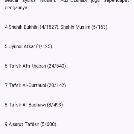
sesuai syarat Muslim. Adz-Dzahabi juga sependapat
dengannya.
4 Shahîh Bukhâri (4/1827). Shahîh Muslim (5/163).
5 Uyûnul Atsar (1/125).
6 Tafsîr Ath-thabari (24/540).
7 Tafsîr Al-Qurthubi (20/142).
8 Tafsîr Al-Baghawi (8/493)
9 Aisarut Tafâsir (5/600).