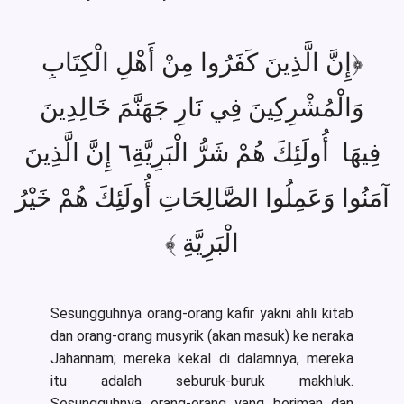
﴿إِنَّ الَّذِينَ كَفَرُوا مِنْ أَهْلِ الْكِتَابِ
وَالْمُشْرِكِينَ فِي نَارِ جَهَنَّمَ خَالِدِينَ
فِيهَا أُولَئِكَ هُمْ شَرُّ الْبَرِيَّةِ٦ إِنَّ الَّذِينَ
آمَنُوا وَعَمِلُوا الصَّالِحَاتِ أُولَئِكَ هُمْ خَيْرُ
الْبَرِيَّةِ ﴾
Sesungguhnya orang-orang kafir yakni ahli kitab
dan orang-orang musyrik (akan masuk) ke neraka
Jahannam; mereka kekal di dalamnya, mereka
itu adalah seburuk-buruk makhluk.
Sesungguhnya orang-orang yang beriman dan