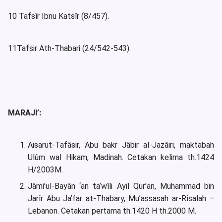
10 Tafsîr Ibnu Katsîr (8/457).
11Tafsir Ath-Thabari (24/542-543).
MARAJI’:
Aisarut-Tafâsir, Abu bakr Jâbir al-Jazâiri, maktabah
Ulûm wal Hikam, Madinah. Cetakan kelima th.1424
H/2003M.
Jâmi’ul-Bayân ‘an ta’wîli Ayil Qur’an, Muhammad bin
Jarîr Abu Ja’far at-Thabary, Mu’assasah ar-Rîsalah –
Lebanon. Cetakan pertama th.1420 H th.2000 M.