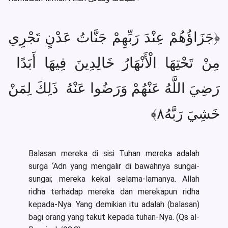
﴿جَزَاؤُهُمْ عِنْدَ رَبِّهِمْ جَنَّاتُ عَدْنٍ تَجْرِي
مِنْ تَحْتِهَا الْأَنْهَارُ خَالِدِينَ فِيهَا أَبَدًا
رَضِيَ اللَّهُ عَنْهُمْ وَرَضُوا عَنْهُ ذَلِكَ لِمَنْ
خَشِيَ رَبَّهُ٨﴾
Balasan mereka di sisi Tuhan mereka adalah
surga ‘Adn yang mengalir di bawahnya sungai-
sungai; mereka kekal selama-lamanya. Allah
ridha terhadap mereka dan merekapun ridha
kepada-Nya. Yang demikian itu adalah (balasan)
bagi orang yang takut kepada tuhan-Nya. (Qs al-