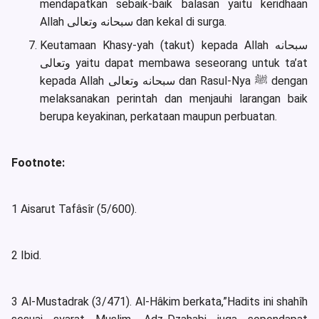
mendapatkan sebaik-baik balasan yaitu keridhaan
Allah سبحانه وتعالى dan kekal di surga.
Keutamaan Khasy-yah (takut) kepada Allah سبحانه
وتعالى yaitu dapat membawa seseorang untuk ta’at
kepada Allah سبحانه وتعالى dan Rasul-Nya ﷺ dengan
melaksanakan perintah dan menjauhi larangan baik
berupa keyakinan, perkataan maupun perbuatan.
Footnote:
1 Aisarut Tafâsîr (5/600).
2 Ibid.
3 Al-Mustadrak (3/471). Al-Hâkim berkata,”Hadits ini shahîh