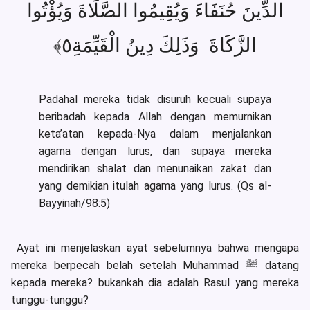
الدِّينَ حُنَفَاءَ وَيُقِيمُوا الصَّلَاةَ وَيُؤْتُوا
الزَّكَاةَ وَذَلِكَ دِينُ الْقَيِّمَةِ٥﴾
Padahal mereka tidak disuruh kecuali supaya
beribadah kepada Allah dengan memurnikan
keta’atan kepada-Nya dalam menjalankan
agama dengan lurus, dan supaya mereka
mendirikan shalat dan menunaikan zakat dan
yang demikian itulah agama yang lurus. (Qs al-
Bayyinah/98:5)
Ayat ini menjelaskan ayat sebelumnya bahwa mengapa
mereka berpecah belah setelah Muhammad ﷺ datang
kepada mereka? bukankah dia adalah Rasul yang mereka
tunggu-tunggu?