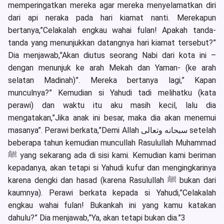
memperingatkan mereka agar mereka menyelamatkan diri
dari api neraka pada hari kiamat nanti. Merekapun
bertanya,”Celakalah engkau wahai fulan! Apakah tanda-
tanda yang menunjukkan datangnya hari kiamat tersebut?”
Dia menjawab,”Akan diutus seorang Nabi dari kota ini –
dengan menunjuk ke arah Mekah dan Yaman- (ke arah
selatan Madinah)”. Mereka bertanya lagi,” Kapan
munculnya?” Kemudian si Yahudi tadi melihatku (kata
perawi) dan waktu itu aku masih kecil, lalu dia
mengatakan,”Jika anak ini besar, maka dia akan menemui
masanya”. Perawi berkata,”Demi Allah سبحانه وتعالى setelah
beberapa tahun kemudian muncullah Rasulullah Muhammad
ﷺ yang sekarang ada di sisi kami. Kemudian kami beriman
kepadanya, akan tetapi si Yahudi kufur dan mengingkarinya
karena dengki dan hasad (karena Rasulullah ﷺ bukan dari
kaumnya). Perawi berkata kepada si Yahudi,”Celakalah
engkau wahai fulan! Bukankah ini yang kamu katakan
dahulu?” Dia menjawab,”Ya, akan tetapi bukan dia.”3