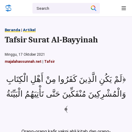
Beranda
|
Artikel
Tafsir Surat Al-Bayyinah
Minggu, 17 Oktober 2021
majalahassunnah.net
|
Tafsir
﴿لَمْ يَكُنِ الَّذِينَ كَفَرُوا مِنْ أَهْلِ الْكِتَابِ
وَالْمُشْرِكِينَ مُنْفَكِّينَ حَتَّى تَأْتِيَهُمُ الْبَيِّنَةُ
﴾
Orang-orang kafir yakni ahli kitab dan orang-