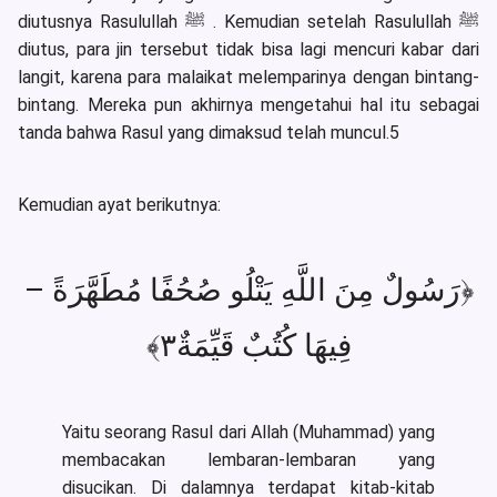
diutusnya Rasulullah ﷺ . Kemudian setelah Rasulullah ﷺ
diutus, para jin tersebut tidak bisa lagi mencuri kabar dari
langit, karena para malaikat melemparinya dengan bintang-
bintang. Mereka pun akhirnya mengetahui hal itu sebagai
tanda bahwa Rasul yang dimaksud telah muncul.5
Kemudian ayat berikutnya:
﴿رَسُولٌ مِنَ اللَّهِ يَتْلُو صُحُفًا مُطَهَّرَةً –
فِيهَا كُتُبٌ قَيِّمَةٌ٣﴾
Yaitu seorang Rasul dari Allah (Muhammad) yang
membacakan lembaran-lembaran yang
disucikan. Di dalamnya terdapat kitab-kitab