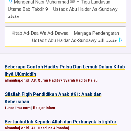
Mengenal Nabi Muhammad ﷺ – Tiga Landasan
Utama Bab Takdir 9 – Ustadz Abu Haidar As-Sundawy
حفظه
Kitab Ad-Daa Wa Ad-Dawaa – Menjaga Pendengaran –
Ustadz Abu Haidar As-Sundawy حفظه الله
Beberapa Contoh Hadits Palsu Dan Lemah Dalam Kitab
Ihyâ Ulûmiddîn
almanhaj.or.id
|
A8. Quran Hadits7 Syarah Hadits Palsu
Silsilah Fiqih Pendidikan Anak #91: Anak dan
Kebersihan
tunasilmu.com
|
Belajar Islam
Bertaubatlah Kepada Allah dan Perbanyak Istighfar
almanhaj.or.id
|
A1. Headline Almanhaj