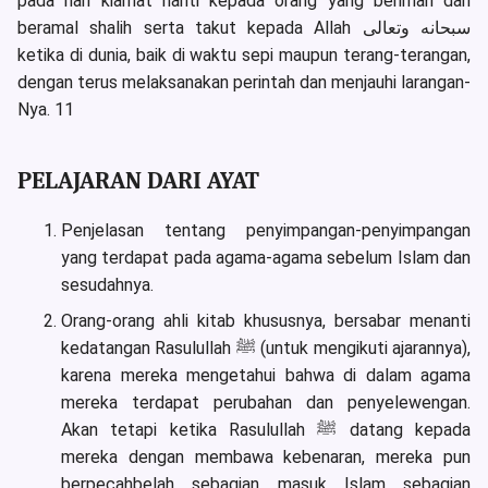
pada hari kiamat nanti kepada orang yang beriman dan
beramal shalih serta takut kepada Allah سبحانه وتعالى
ketika di dunia, baik di waktu sepi maupun terang-terangan,
dengan terus melaksanakan perintah dan menjauhi larangan-
Nya. 11
PELAJARAN DARI AYAT
Penjelasan tentang penyimpangan-penyimpangan
yang terdapat pada agama-agama sebelum Islam dan
sesudahnya.
Orang-orang ahli kitab khususnya, bersabar menanti
kedatangan Rasulullah ﷺ (untuk mengikuti ajarannya),
karena mereka mengetahui bahwa di dalam agama
mereka terdapat perubahan dan penyelewengan.
Akan tetapi ketika Rasulullah ﷺ datang kepada
mereka dengan membawa kebenaran, mereka pun
berpecahbelah sebagian masuk Islam sebagian