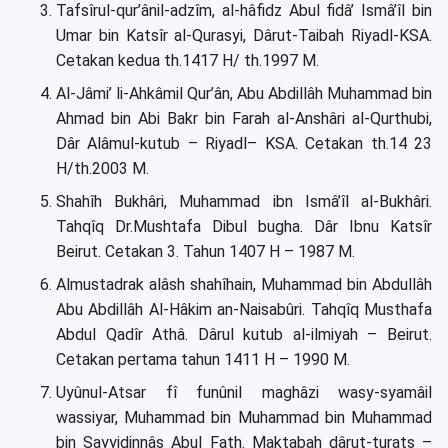
Tafsîrul-qur’ânil-adzîm, al-hâfidz Abul fidâ’ Ismâ’îl bin
Umar bin Katsîr al-Qurasyi, Dârut-Taibah Riyadl-KSA.
Cetakan kedua th.1417 H/ th.1997 M.
Al-Jâmi’ li-Ahkâmil Qur’ân, Abu Abdillâh Muhammad bin
Ahmad bin Abi Bakr bin Farah al-Anshâri al-Qurthubi,
Dâr Alâmul-kutub – Riyadl– KSA. Cetakan th.14 23
H/th.2003 M.
Shahîh Bukhâri, Muhammad ibn Ismâ’îl al-Bukhâri.
Tahqîq Dr.Mushtafa Dibul bugha. Dâr Ibnu Katsîr
Beirut. Cetakan 3. Tahun 1407 H – 1987 M.
Almustadrak alâsh shahîhain, Muhammad bin Abdullâh
Abu Abdillâh Al-Hâkim an-Naisabûri. Tahqîq Musthafa
Abdul Qadîr Athâ. Dârul kutub al-ilmiyah – Beirut.
Cetakan pertama tahun 1411 H – 1990 M.
Uyûnul-Atsar fî funûnil maghâzi wasy-syamâil
wassiyar, Muhammad bin Muhammad bin Muhammad
bin Sayyidinnâs Abul Fath. Maktabah dârut-turats –