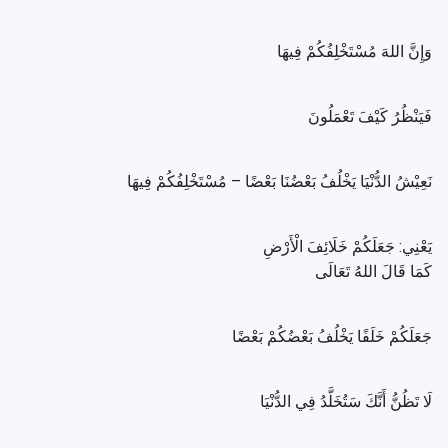
وَإِنَّ اللهَ مُسْتَخْلِفُكُمْ فِيهَا
فَيَنْظُرُ كَيْفَ تَعْمَلُونَ
نَعِيْشُ الدُّنْيَا يَخْلُفُ بَعْضُنَا بَعْضًا – مُسْتَخْلِفُكُمْ فِيهَا
يَعْنِي: جَعَلَكُمْ خَلَائِفَ الْأَرْضِ
كَمَا قَالَ اللهُ تَعَالَى
جَعَلَكُمْ خَلَفًا يَخْلُفُ بَعْضُكُمْ بَعْضًا
لَا تَظُنُّ أَنَّكَ سَتُخَلَّدُ فِي الدُّنْيَا