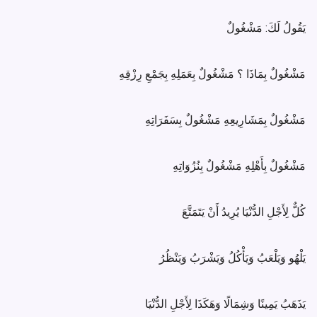
يَقُولُ لَكَ: مَشْغُولٌ
مَشْغُولٌ بِمَاذَا ؟ مَشْغُولٌ بِعَمَلِهِ بِجَمْعِ رِزْقِهِ
مَشْغُولٌ بِمَشَارِيعِهِ مَشْغُولٌ بِسَفَرَاتِهِ
مَشْغُولٌ بِأَهْلِهِ مَشْغُولٌ بِنُزُوَاتِهِ
كُلٌّ لِأَجْلِ الدُّنْيَا يُرِيدُ أَنْ يَتَمَتَّعَ
يَلْهُو وَيَلْعَبُ وَيَأْكُلُ وَيَشْرَبُ وَيَنْظُرُ
يَذَهَبُ يَمِينًا وَشِمَالًا وَهَكَذَا لِأَجْلِ الدُّنْيَا