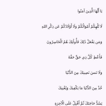
يَا أَيُّهَا الَّذِينَ آمَنُوا
لَا تُلْهِكُمْ أَمْوَالُكُمْ وَلَا أَوْلَادُكُمْ عَن ذِكْرِ اللهِ
وَمَن يَفْعَلْ ذَٰلِكَ فَأُولَٰئِكَ هُمُ الْخَاسِرُونَ
فَأَعْطِ كُلَّ ذِي حَقٍّ حَقَّهُ
وَلَا تَنسَ نَصِيبَكَ مِنَ الدُّنْيَا
خُذْ مِنَ الدُّنْيَا مَا يَكْفِيكَ وَيُغْنِيكَ
يَسُدُّ حَاجَتَكَ ثُمَّ أَقْبِلْ عَلَى الْآخِرَةِ