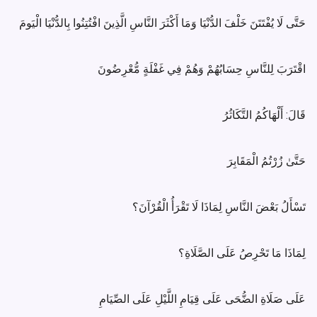
حَتَّى لَا يُفْتَتَنَ خَلْفَ الدُّنْيَا وَمَا أَكْثَرَ النَّاسِ الَّذِينَ افْتُتِنُوا بِالدُّنْيَا الْيَومَ
اقْتَرَبَ لِلنَّاسِ حِسَابُهُمْ وَهُمْ فِي غَفْلَةٍ مُّعْرِضُونَ
قَالَ: أَلْهَاكُمُ التَّكَاثُرُ
حَتَّىٰ زُرْتُمُ الْمَقَابِرَ
تَسْأَلُ بَعْضَ النَّاسِ لِمَاذَا لَا تَقْرَأُ الْقُرْآنَ؟
لِمَاذَا مَا تَحْرِصُ عَلَى الصَّلَاةِ؟
عَلَى صَلَاةِ الضُّحَى عَلَى قِيَامِ اللَّيْلِ عَلَى الصِّيَامِ