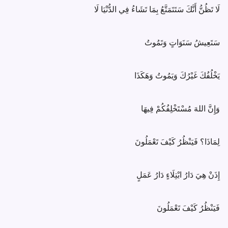
لَا تَظُنُّ أَنَّكَ سَتَتَمَتَّعُ بِمَا تَشَاءُ فِي الدُّنْيَا لَا
سَتَعِيشُ سَنَوَاتٍ وَتَمُوتُ
يَخْلُفُكَ غَيْرُكَ وَيَمُوتُ وَهَكَذَا
وَإِنَّ اللهَ مُسْتَخْلِفُكُمْ فِيهَا
لِمَاذَا؟ فَيَنْظُرُ كَيْفَ تَعْمَلُونَ
إِذَنْ هِيَ دَارُ ابْتِلَاءٍ دَارُ عَمَلٍ
فَيَنْظُرُ كَيْفَ تَعْمَلُونَ