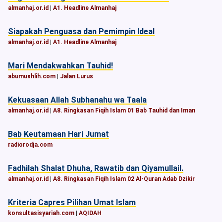
almanhaj.or.id
|
A1. Headline Almanhaj
Siapakah Penguasa dan Pemimpin Ideal
almanhaj.or.id
|
A1. Headline Almanhaj
Mari Mendakwahkan Tauhid!
abumushlih.com
|
Jalan Lurus
Kekuasaan Allah Subhanahu wa Taala
almanhaj.or.id
|
A8. Ringkasan Fiqih Islam 01 Bab Tauhid dan Iman
Bab Keutamaan Hari Jumat
radiorodja.com
Fadhilah Shalat Dhuha, Rawatib dan Qiyamullail.
almanhaj.or.id
|
A8. Ringkasan Fiqih Islam 02 Al-Quran Adab Dzikir
Kriteria Capres Pilihan Umat Islam
konsultasisyariah.com
|
AQIDAH