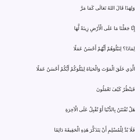
وَلِهَذَا قَالَ اللهُ تَعَالَى كَمَا مَرَّ
إِنَّا جَعَلْنَا مَا عَلَى الْأَرْضِ زِينَةً لَّهَا
لِمَاذَا؟ لِنَبْلُوَهُمْ أَيُّهُمْ أَحْسَنُ عَمَلًا
الَّذِي خَلَقَ الْمَوْتَ وَالْحَيَاةَ لِيَبْلُوَكُمْ أَيُّكُمْ أَحْسَنُ عَمَلًا
فَيَنْظُرُ كَيْفَ تَعْمَلُونَ
هَلْ تُفْتَتَنُ بِالدُّنْيَا أَوْ تُقْبِلُ عَلَى الْآخِرَةِ
فَلَا بُدَّ لِلْمُسْلِمِ أَنْ يَتَذَكَّرَ هَذِهِ الْحَقِيقَةَ دَائِمًا