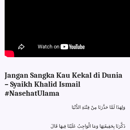
Jangan Sangka Kau Kekal di Dunia
– Syaikh Khalid Ismail
#NasehatUlama
وَلِهَذَا لَمَّا حَذَّرَنَا مِنْ فِتْنَةِ الدُّنْيَا
ذَكَّرَنَا بِحَقِيقَتِهَا وَمَا الْوَاجِبُ عَلَيْنَا فِيهَا قَالَ