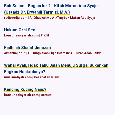
Bab Salam - Bagian ke-2 - Kitab Matan Abu Syuja
(Ustadz Dr. Erwandi Tarmizi, M.A.)
radiorodja.com
|
Al-Ghaayah wa At-Taqriib - Matan Abu Syuja
Hukum Oral Sex
konsultasisyariah.com
|
FIKIH
Fadhilah Shalat Jenazah
almanhaj.or.id
|
A8. Ringkasan Fiqih Islam 02 Al-Quran Adab Dzikir
Wahai Ayah,Tidak Tahu Jalan Menuju Surga, Bukankah
Engkau Nahkodanya?
muslimafiyah.com
|
Kesehatan Islam
Kencing Kucing Najis?
konsultasisyariah.com
|
Bersuci