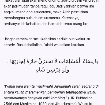
maka Allah juga akan menolongmu. Suatu urusan yang sulit
akan jadi mudah tanpa ragu lagi. Jadi yakinlah bahwa jika
engkau menolong saudaramu, maka Allah pasti akan
menolongmu pula dalam urusanmu. Karenanya,
perbanyaklah kebaikan dan bantulah terus orang lain.
Jangan remehkan satu kebaikan sedikit pun walau itu
sepele. Rasul shallallahu ‘alaihi wa sallam katakan,
يَا نِسَاءَ الْمُسْلِمَاتِ لاَ تَحْقِرَنَّ جَارَةٌ لِجَارَتِهَا ،
وَلَوْ فِرْسِنَ شَاةٍ
“
Wahai para wanita muslimah! Janganlah salah seorang di
antara kalian meremehkan pemberian tetangganya walau
pemberiannya hanyalah kaki kambing.
” (HR. Bukhari no.
2566 dan Muslim no. 1030, dari Abu Hurairah). Walau itu