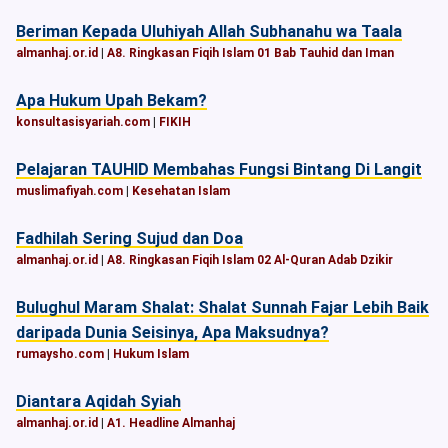
Beriman Kepada Uluhiyah Allah Subhanahu wa Taala
almanhaj.or.id
|
A8. Ringkasan Fiqih Islam 01 Bab Tauhid dan Iman
Apa Hukum Upah Bekam?
konsultasisyariah.com
|
FIKIH
Pelajaran TAUHID Membahas Fungsi Bintang Di Langit
muslimafiyah.com
|
Kesehatan Islam
Fadhilah Sering Sujud dan Doa
almanhaj.or.id
|
A8. Ringkasan Fiqih Islam 02 Al-Quran Adab Dzikir
Bulughul Maram Shalat: Shalat Sunnah Fajar Lebih Baik
daripada Dunia Seisinya, Apa Maksudnya?
rumaysho.com
|
Hukum Islam
Diantara Aqidah Syiah
almanhaj.or.id
|
A1. Headline Almanhaj