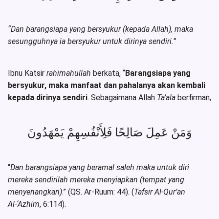
“Dan barangsiapa yang bersyukur (kepada Allah), maka
sesungguhnya ia bersyukur untuk dirinya sendiri.”
Ibnu Katsir
rahimahullah
berkata, “
Barangsiapa yang
bersyukur, maka manfaat dan pahalanya akan kembali
kepada dirinya sendiri
. Sebagaimana Allah
Ta’ala
berfirman,
وَمَنْ عَمِلَ صَالِحًا فَلِأَنْفُسِهِمْ يَمْهَدُونَ
“
Dan barangsiapa yang beramal saleh maka untuk diri
mereka sendirilah mereka menyiapkan (tempat yang
menyenangkan)
.” (QS. Ar-Ruum: 44). (
Tafsir Al-Qur’an
Al-‘Azhim
, 6:114).