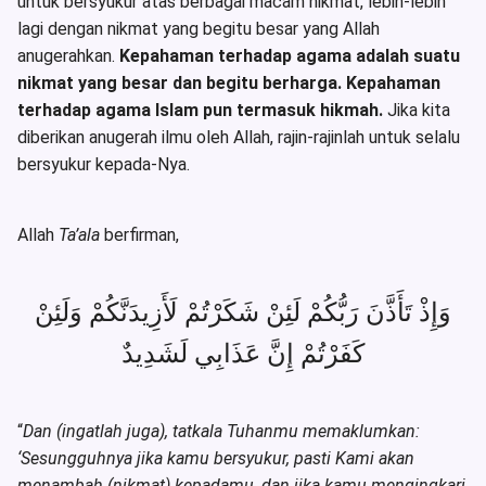
untuk bersyukur atas berbagai macam nikmat, lebih-lebih
lagi dengan nikmat yang begitu besar yang Allah
anugerahkan.
Kepahaman terhadap agama adalah suatu
nikmat yang besar dan begitu berharga. Kepahaman
terhadap agama Islam pun termasuk hikmah.
Jika kita
diberikan anugerah ilmu oleh Allah, rajin-rajinlah untuk selalu
bersyukur kepada-Nya.
Allah
Ta’ala
berfirman,
وَإِذْ تَأَذَّنَ رَبُّكُمْ لَئِنْ شَكَرْتُمْ لَأَزِيدَنَّكُمْ وَلَئِنْ
كَفَرْتُمْ إِنَّ عَذَابِي لَشَدِيدٌ
“
Dan (ingatlah juga), tatkala Tuhanmu memaklumkan:
‘Sesungguhnya jika kamu bersyukur, pasti Kami akan
menambah (nikmat) kepadamu, dan jika kamu mengingkari