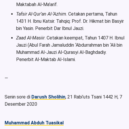
Maktabah Al-Ma’arif.
Tafsir Al-Qur’an Al-‘Azhim
. Cetakan pertama, Tahun
1431 H. Ibnu Katsir. Tahqiq: Prof. Dr. Hikmat bin Basyir
bin Yasin. Penerbit Dar Ibnul Jauzi.
Zaad Al-Masiir
. Cetakan keempat, Tahun 1407 H. Ibnul
Jauzi (Abul Farah Jamaluddin ‘Abdurrahman bin ‘Ali bin
Muhammad Al-Jauzi Al-Qurasyi Al-Baghdadiy.
Penerbit Al-Maktab Al-Islami.
—
Senin sore di
Darush Sholihin
, 21 Rabi’uts Tsani 1442 H, 7
Desember 2020
Muhammad Abduh Tuasikal