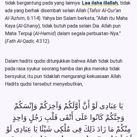
tidak bergantung pada yang lainnya.
Laa ilaha illallah
, tidak
ada yang berhak disembah selain Allah (
Tafsir Al-Qur’an
Al-‘Azhim
, 6:114). Yahya bin Salam berkata, “Allah itu Maha
Kaya (
Al-Ghaniy
), tidak butuh pada selain Dia. Allah pun
Maha Terpuji (
Al-Hamid
) dalam segala perbuatan-Nya.”
(
Fath Al-Qadir,
4:312).
Dalam hadits qudsi ditunjukkan bahwa Allah tidak butuh
pada rasa syukur seorang hamba dan jika mereka tidak
bersyukur, itu pun tidaklah mengurangi kekuasaan Allah.
Hadits qudsi tersebut menyebutkan,
يَا عِبَادِى لَوْ أَنَّ أَوَّلَكُمْ وَآخِرَكُمْ وَإِنْسَكُمْ
وَجِنَّكُمْ كَانُوا عَلَى أَتْقَى قَلْبِ رَجُلٍ وَاحِدٍ
مِنْكُمْ مَا زَادَ ذَلِكَ فِى مُلْكِى شَيْئًا يَا عِبَادِى لَوْ