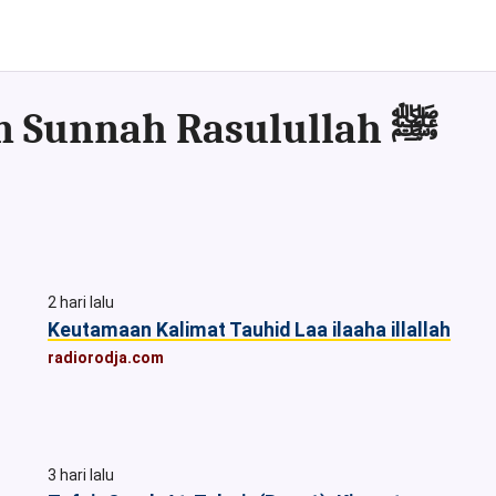
Kumpulan Artikel & Asset sesuai Al-Qur'an dan Sunnah Rasulullah ﷺ
2 hari lalu
Keutamaan Kalimat Tauhid Laa ilaaha illallah
radiorodja.com
3 hari lalu