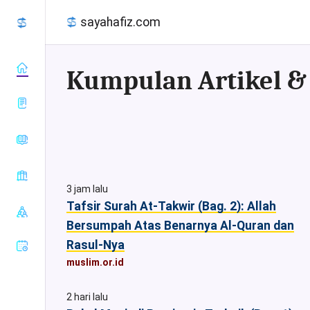
sayahafiz.com
almanhaj.or.id
konsultasisyariah.com
Baca Al-
majalahassunnah.net
Quran
3 jam lalu
muslim.or.id
Tafsir Al-
Tafsir Surah At-Takwir (Bag. 2): Allah
Sahih Al-
nasehat.net
Quran
Bukhari
Bersumpah Atas Benarnya Al-Quran dan
radiorodja.com
Index Al-
Sahih Al-
Rasul-Nya
rumaysho.com
Quran
Muslim
muslim.or.id
Sunan Abu
Dawud
2 hari lalu
Sunan at-