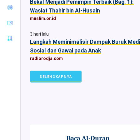
Bekal Menjadi Pemimpin Terbaik (Bag. 1):
Tirmiziy
Wasiat Thahir bin Al-Husain
Sunan an-
muslim.or.id
Nasaiy
Sunan Ibnu
Majah
3 hari lalu
Langkah Meminimalisir Dampak Buruk Med
Muwatha
Imam
Sosial dan Gawai pada Anak
Malik
radiorodja.com
Musnad
Imam
Ahmad
SELENGKAPNYA
Sunan Ad-
Darimiy
Musnad
Imam
Syafii
Riyadhus
Shalihin
Baca Al-Quran