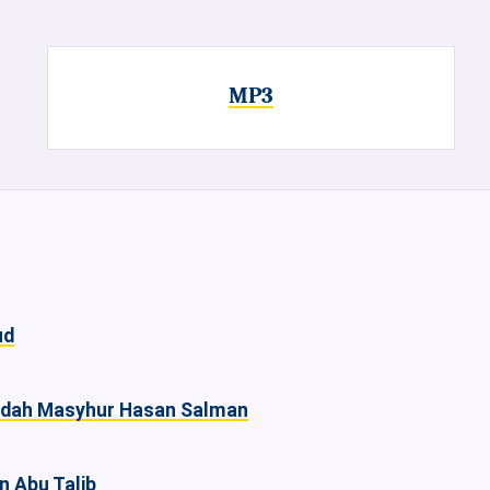
MP3
ud
idah Masyhur Hasan Salman
in Abu Talib